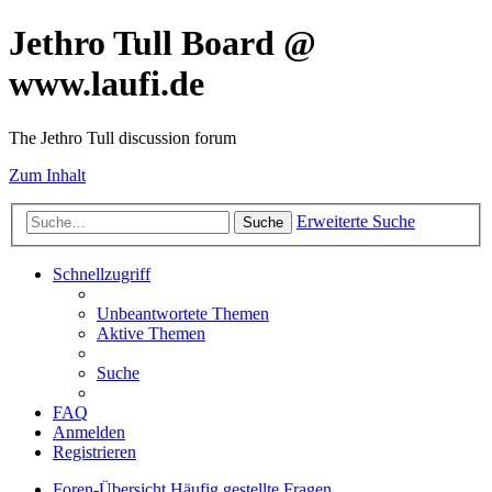
Jethro Tull Board @
www.laufi.de
The Jethro Tull discussion forum
Zum Inhalt
Erweiterte Suche
Suche
Schnellzugriff
Unbeantwortete Themen
Aktive Themen
Suche
FAQ
Anmelden
Registrieren
Foren-Übersicht
Häufig gestellte Fragen