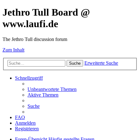
Jethro Tull Board @
www.laufi.de
The Jethro Tull discussion forum
Zum Inhalt
Erweiterte Suche
Suche
Schnellzugriff
Unbeantwortete Themen
Aktive Themen
Suche
FAQ
Anmelden
Registrieren
Foren-Übersicht
Häufig gestellte Fragen