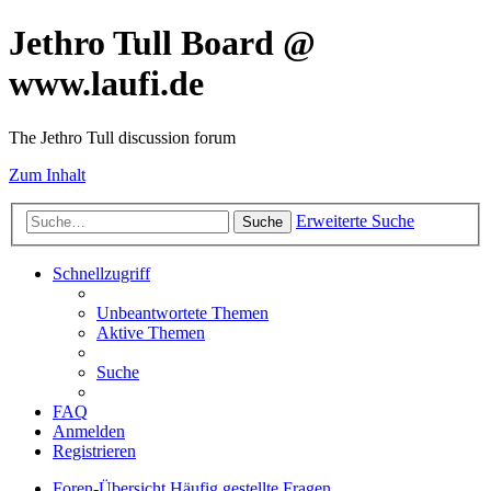
Jethro Tull Board @
www.laufi.de
The Jethro Tull discussion forum
Zum Inhalt
Erweiterte Suche
Suche
Schnellzugriff
Unbeantwortete Themen
Aktive Themen
Suche
FAQ
Anmelden
Registrieren
Foren-Übersicht
Häufig gestellte Fragen