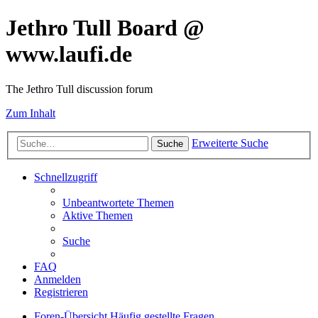
Jethro Tull Board @
www.laufi.de
The Jethro Tull discussion forum
Zum Inhalt
Erweiterte Suche
Suche
Schnellzugriff
Unbeantwortete Themen
Aktive Themen
Suche
FAQ
Anmelden
Registrieren
Foren-Übersicht
Häufig gestellte Fragen