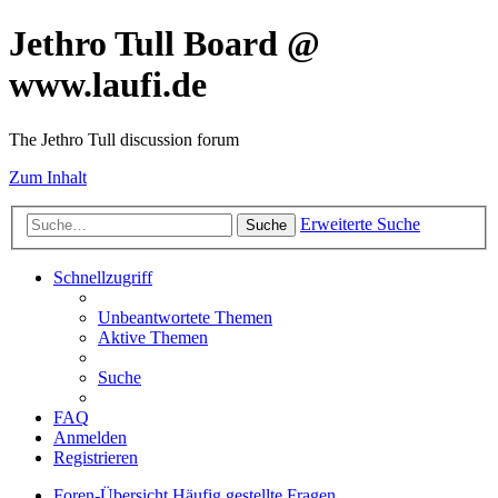
Jethro Tull Board @
www.laufi.de
The Jethro Tull discussion forum
Zum Inhalt
Erweiterte Suche
Suche
Schnellzugriff
Unbeantwortete Themen
Aktive Themen
Suche
FAQ
Anmelden
Registrieren
Foren-Übersicht
Häufig gestellte Fragen