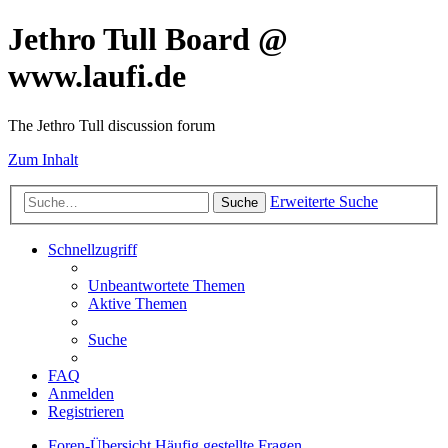
Jethro Tull Board @
www.laufi.de
The Jethro Tull discussion forum
Zum Inhalt
Erweiterte Suche
Suche
Schnellzugriff
Unbeantwortete Themen
Aktive Themen
Suche
FAQ
Anmelden
Registrieren
Foren-Übersicht
Häufig gestellte Fragen