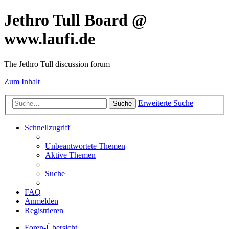
Jethro Tull Board @
www.laufi.de
The Jethro Tull discussion forum
Zum Inhalt
Erweiterte Suche
Suche
Schnellzugriff
Unbeantwortete Themen
Aktive Themen
Suche
FAQ
Anmelden
Registrieren
Foren-Übersicht