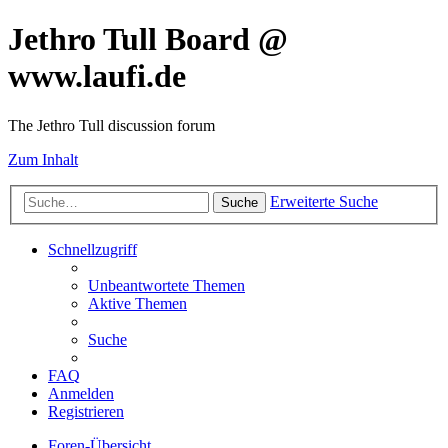
Jethro Tull Board @
www.laufi.de
The Jethro Tull discussion forum
Zum Inhalt
Erweiterte Suche
Suche
Schnellzugriff
Unbeantwortete Themen
Aktive Themen
Suche
FAQ
Anmelden
Registrieren
Foren-Übersicht