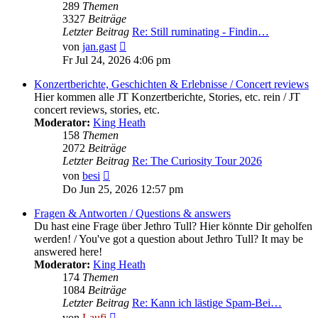
289
Themen
3327
Beiträge
Letzter Beitrag
Re: Still ruminating - Findin…
Neuester
von
jan.gast
Beitrag
Fr Jul 24, 2026 4:06 pm
Konzertberichte, Geschichten & Erlebnisse / Concert reviews
Hier kommen alle JT Konzertberichte, Stories, etc. rein / JT
concert reviews, stories, etc.
Moderator:
King Heath
158
Themen
2072
Beiträge
Letzter Beitrag
Re: The Curiosity Tour 2026
Neuester
von
besi
Beitrag
Do Jun 25, 2026 12:57 pm
Fragen & Antworten / Questions & answers
Du hast eine Frage über Jethro Tull? Hier könnte Dir geholfen
werden! / You've got a question about Jethro Tull? It may be
answered here!
Moderator:
King Heath
174
Themen
1084
Beiträge
Letzter Beitrag
Re: Kann ich lästige Spam-Bei…
Neuester
von
Laufi