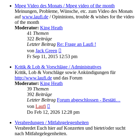
Mpeg Video des Monats / Mpeg video of the month
Meinungen, Probleme, Wünsche, etc. zum Video des Monats
auf
www.laufi.de
/ Opininions, trouble & wishes for the video
of the month
Moderator:
King Heath
41
Themen
322
Beiträge
Letzter Beitrag
Re: Frage an Laufi !
Neuester
von
Jack Green
Beitrag
Fr Sep 11, 2015 12:53 pm
Kritik & Lob & Vorschläge / Administratives
Kritik, Lob & Vorschläge sowie Ankündigungen für
http://www.laufi.de
und das Forum
Moderator:
King Heath
39
Themen
392
Beiträge
Letzter Beitrag
Forum abgeschlossen - Bestäti…
Neuester
von
Laufi
Beitrag
Do Feb 12, 2026 12:28 pm
Verabredungen / Mitfahrgelegenheiten
Verabredet Euch hier auf Konzerten und bietet/oder sucht
nach Mitfahrgelegenheiten.