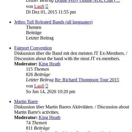
Letzter Beitrag
Doane Perry Online AOL Chat (…
Neuester
von
Laufi
Beitrag
Di Dez 01, 2015 11:55 pm
Jethro Tull Releated Bands (all languages)
Themen
Beiträge
Letzter Beitrag
Fairport Convention
Diskussion über die Band mit den meisten JT Ex-Members. /
Discussion about the band with the most JT ex-members.
Moderator:
King Heath
115
Themen
826
Beiträge
Letzter Beitrag
Re: Richard Thompson Tour 2015
Neuester
von
Laufi
Beitrag
So Jun 14, 2026 10:20 pm
Martin Barre
Diskussion über Martin Barres Aktivitäten. / Discussion about
Martin Barre's activities.
Moderator:
King Heath
74
Themen
811
Beiträge