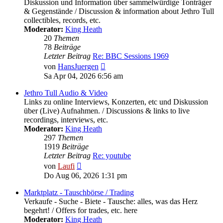
Diskussion und Information über sammelwürdige Tonträger
& Gegenstände / Discussion & information about Jethro Tull
collectibles, records, etc.
Moderator:
King Heath
20
Themen
78
Beiträge
Letzter Beitrag
Re: BBC Sessions 1969
Neuester
von
HansJuergen
Beitrag
Sa Apr 04, 2026 6:56 am
Jethro Tull Audio & Video
Links zu online Interviews, Konzerten, etc und Diskussion
über (Live) Aufnahmen. / Discussions & links to live
recordings, interviews, etc.
Moderator:
King Heath
297
Themen
1919
Beiträge
Letzter Beitrag
Re: youtube
Neuester
von
Laufi
Beitrag
Do Aug 06, 2026 1:31 pm
Marktplatz - Tauschbörse / Trading
Verkaufe - Suche - Biete - Tausche: alles, was das Herz
begehrt! / Offers for trades, etc. here
Moderator:
King Heath