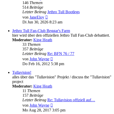
146
Themen
514
Beiträge
Letzter Beitrag
Jethro Tull Bootlegs
Neuester
von
JaneEloy
Beitrag
Di Jun 30, 2026 8:23 am
Jethro Tull Fan-Club Beggar's Farm
hier wird über den offiziellen Jethro Tull Fan-Club debattiert.
Moderator:
King Heath
33
Themen
357
Beiträge
Letzter Beitrag
Re: BFN 76 / 77
Neuester
von
John Wayne
Beitrag
Do Feb 16, 2012 5:38 pm
Tullavision!
alles über das "Tullavision" Projekt / discuss the "Tullavision"
project
Moderator:
King Heath
11
Themen
157
Beiträge
Letzter Beitrag
Re: Tullavision offiziell auf…
Neuester
von
John Wayne
Beitrag
Mo Aug 28, 2017 3:05 pm