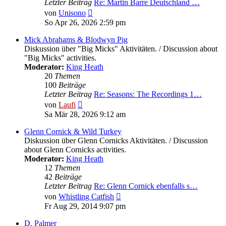
Letzter Beitrag
Re: Martin Barre Deutschland …
Neuester
von
Unisono
Beitrag
So Apr 26, 2026 2:59 pm
Mick Abrahams & Blodwyn Pig
Diskussion über "Big Micks" Aktivitäten. / Discussion about
"Big Micks" activities.
Moderator:
King Heath
20
Themen
100
Beiträge
Letzter Beitrag
Re: Seasons: The Recordings 1…
Neuester
von
Laufi
Beitrag
Sa Mär 28, 2026 9:12 am
Glenn Cornick & Wild Turkey
Diskussion über Glenn Cornicks Aktivitäten. / Discussion
about Glenn Cornicks activities.
Moderator:
King Heath
12
Themen
42
Beiträge
Letzter Beitrag
Re: Glenn Cornick ebenfalls s…
Neuester
von
Whistling Catfish
Beitrag
Fr Aug 29, 2014 9:07 pm
D. Palmer