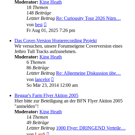
Moderator:
King Heath
18
Themen
148
Beiträge
Letzter Beitrag
Re: Curiousity Tour 2026 Nürn…
Neuester
von
besi
Beitrag
Fr Aug 01, 2025 7:26 pm
Das Cover-Version Homerecording Projekt
Wir versuchen, unsere Forumseigene Coverversion eines
Jethro Tull Tracks aufzunehmen.
Moderator:
King Heath
6
Themen
86
Beiträge
Letzter Beitrag
Re: Allgemeine Diskussion übe…
Neuester
von
lancelot
Beitrag
So Mär 23, 2014 12:00 am
Beggar's Farm Flyer Aktion 2005
Hier bitte zur Beteiligung an der BFN Flyer Aktion 2005
"anmelden"!
Moderator:
King Heath
14
Themen
49
Beiträge
Letzter Beitrag
1000 Flyer: DRINGEND Verteile…
Neuester
von
Laufi