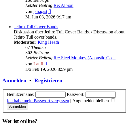
286
Beiträge
Letzter Beitrag
Re: Albion
Neuester
von
jan.gast
Beitrag
Mi Jun 03, 2026 9:17 am
Jethro Tull Cover Bands
Diskussion über Jethro Tull Cover Bands. / Discussion about
Jethro Tull cover bands.
Moderator:
King Heath
67
Themen
362
Beiträge
Letzter Beitrag
Re: Steel Monkey (Acoustic Co…
Neuester
von
Laufi
Beitrag
Do Feb 19, 2026 8:59 pm
Anmelden
•
Registrieren
Benutzername:
Passwort:
Ich habe mein Passwort vergessen
|
Angemeldet bleiben
Wer ist online?