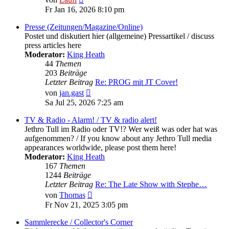
Beitrag
Fr Jan 16, 2026 8:10 pm
Presse (Zeitungen/Magazine/Online)
Postet und diskutiert hier (allgemeine) Pressartikel / discuss
press articles here
Moderator:
King Heath
44
Themen
203
Beiträge
Letzter Beitrag
Re: PROG mit JT Cover!
Neuester
von
jan.gast
Beitrag
Sa Jul 25, 2026 7:25 am
TV & Radio - Alarm! / TV & radio alert!
Jethro Tull im Radio oder TV!? Wer weiß was oder hat was
aufgenommen? / If you know about any Jethro Tull media
appearances worldwide, please post them here!
Moderator:
King Heath
167
Themen
1244
Beiträge
Letzter Beitrag
Re: The Late Show with Stephe…
Neuester
von
Thomas
Beitrag
Fr Nov 21, 2025 3:05 pm
Sammlerecke / Collector's Corner