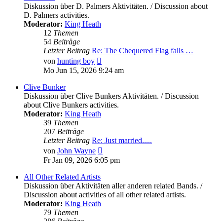
Diskussion über D. Palmers Aktivitäten. / Discussion about
D. Palmers activities.
Moderator:
King Heath
12
Themen
54
Beiträge
Letzter Beitrag
Re: The Chequered Flag falls …
Neuester
von
hunting boy
Beitrag
Mo Jun 15, 2026 9:24 am
Clive Bunker
Diskussion über Clive Bunkers Aktivitäten. / Discussion
about Clive Bunkers activities.
Moderator:
King Heath
39
Themen
207
Beiträge
Letzter Beitrag
Re: Just married.....
Neuester
von
John Wayne
Beitrag
Fr Jan 09, 2026 6:05 pm
All Other Related Artists
Diskussion über Aktivitäten aller anderen related Bands. /
Discussion about activities of all other related artists.
Moderator:
King Heath
79
Themen