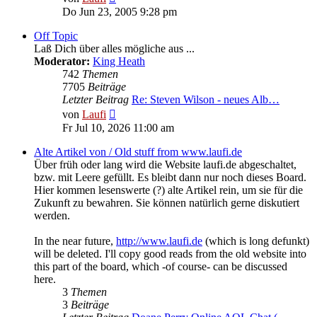
Beitrag
Do Jun 23, 2005 9:28 pm
Off Topic
Laß Dich über alles mögliche aus ...
Moderator:
King Heath
742
Themen
7705
Beiträge
Letzter Beitrag
Re: Steven Wilson - neues Alb…
Neuester
von
Laufi
Beitrag
Fr Jul 10, 2026 11:00 am
Alte Artikel von / Old stuff from www.laufi.de
Über früh oder lang wird die Website laufi.de abgeschaltet,
bzw. mit Leere gefüllt. Es bleibt dann nur noch dieses Board.
Hier kommen lesenswerte (?) alte Artikel rein, um sie für die
Zukunft zu bewahren. Sie können natürlich gerne diskutiert
werden.
In the near future,
http://www.laufi.de
(which is long defunkt)
will be deleted. I'll copy good reads from the old website into
this part of the board, which -of course- can be discussed
here.
3
Themen
3
Beiträge