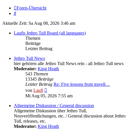
Foren-Übersicht
Suche
Aktuelle Zeit: Sa Aug 08, 2026 3:46 am
Laufis Jethro Tull Board (all languages)
Themen
Beiträge
Letzter Beitrag
Jethro Tull News
hier gehören alle Jethro Tull News rein - all Jethro Tull news
Moderator:
King Heath
543
Themen
13345
Beiträge
Letzter Beitrag
Re: Five lessons from travell…
Neuester
von
Laufi
Beitrag
Mi Aug 05, 2026 7:55 am
Allgemeine Diskussion / General discussion
Allgemeine Diskussion über Jethro Tull,
Neuveröffentlichungen, etc. / General discussion about Jethro
Tull, releases, etc.
Moderator:
King Heath