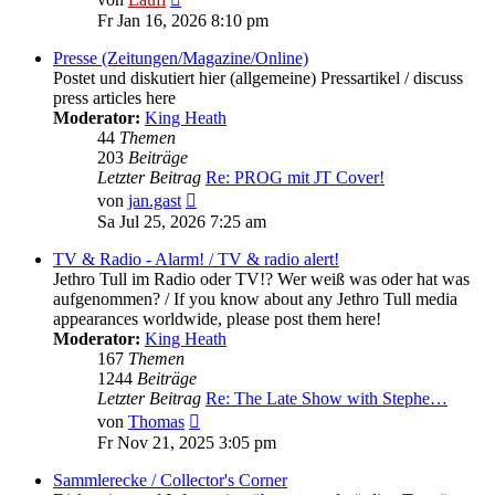
Beitrag
Fr Jan 16, 2026 8:10 pm
Presse (Zeitungen/Magazine/Online)
Postet und diskutiert hier (allgemeine) Pressartikel / discuss
press articles here
Moderator:
King Heath
44
Themen
203
Beiträge
Letzter Beitrag
Re: PROG mit JT Cover!
Neuester
von
jan.gast
Beitrag
Sa Jul 25, 2026 7:25 am
TV & Radio - Alarm! / TV & radio alert!
Jethro Tull im Radio oder TV!? Wer weiß was oder hat was
aufgenommen? / If you know about any Jethro Tull media
appearances worldwide, please post them here!
Moderator:
King Heath
167
Themen
1244
Beiträge
Letzter Beitrag
Re: The Late Show with Stephe…
Neuester
von
Thomas
Beitrag
Fr Nov 21, 2025 3:05 pm
Sammlerecke / Collector's Corner