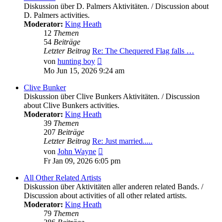
Diskussion über D. Palmers Aktivitäten. / Discussion about
D. Palmers activities.
Moderator:
King Heath
12
Themen
54
Beiträge
Letzter Beitrag
Re: The Chequered Flag falls …
Neuester
von
hunting boy
Beitrag
Mo Jun 15, 2026 9:24 am
Clive Bunker
Diskussion über Clive Bunkers Aktivitäten. / Discussion
about Clive Bunkers activities.
Moderator:
King Heath
39
Themen
207
Beiträge
Letzter Beitrag
Re: Just married.....
Neuester
von
John Wayne
Beitrag
Fr Jan 09, 2026 6:05 pm
All Other Related Artists
Diskussion über Aktivitäten aller anderen related Bands. /
Discussion about activities of all other related artists.
Moderator:
King Heath
79
Themen