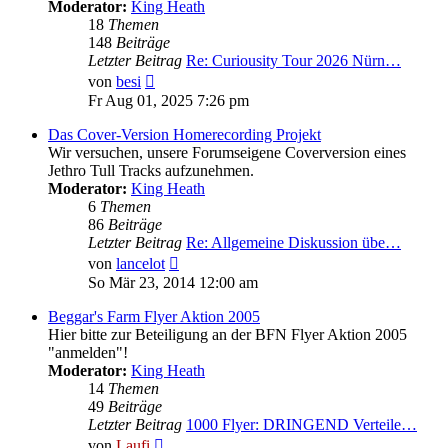
Moderator:
King Heath
18
Themen
148
Beiträge
Letzter Beitrag
Re: Curiousity Tour 2026 Nürn…
Neuester
von
besi
Beitrag
Fr Aug 01, 2025 7:26 pm
Das Cover-Version Homerecording Projekt
Wir versuchen, unsere Forumseigene Coverversion eines
Jethro Tull Tracks aufzunehmen.
Moderator:
King Heath
6
Themen
86
Beiträge
Letzter Beitrag
Re: Allgemeine Diskussion übe…
Neuester
von
lancelot
Beitrag
So Mär 23, 2014 12:00 am
Beggar's Farm Flyer Aktion 2005
Hier bitte zur Beteiligung an der BFN Flyer Aktion 2005
"anmelden"!
Moderator:
King Heath
14
Themen
49
Beiträge
Letzter Beitrag
1000 Flyer: DRINGEND Verteile…
Neuester
von
Laufi