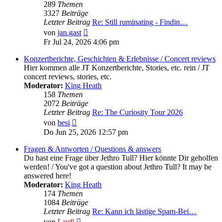
289
Themen
3327
Beiträge
Letzter Beitrag
Re: Still ruminating - Findin…
Neuester
von
jan.gast
Beitrag
Fr Jul 24, 2026 4:06 pm
Konzertberichte, Geschichten & Erlebnisse / Concert reviews
Hier kommen alle JT Konzertberichte, Stories, etc. rein / JT
concert reviews, stories, etc.
Moderator:
King Heath
158
Themen
2072
Beiträge
Letzter Beitrag
Re: The Curiosity Tour 2026
Neuester
von
besi
Beitrag
Do Jun 25, 2026 12:57 pm
Fragen & Antworten / Questions & answers
Du hast eine Frage über Jethro Tull? Hier könnte Dir geholfen
werden! / You've got a question about Jethro Tull? It may be
answered here!
Moderator:
King Heath
174
Themen
1084
Beiträge
Letzter Beitrag
Re: Kann ich lästige Spam-Bei…
Neuester
von
Laufi