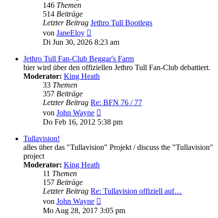
146
Themen
514
Beiträge
Letzter Beitrag
Jethro Tull Bootlegs
Neuester
von
JaneEloy
Beitrag
Di Jun 30, 2026 8:23 am
Jethro Tull Fan-Club Beggar's Farm
hier wird über den offiziellen Jethro Tull Fan-Club debattiert.
Moderator:
King Heath
33
Themen
357
Beiträge
Letzter Beitrag
Re: BFN 76 / 77
Neuester
von
John Wayne
Beitrag
Do Feb 16, 2012 5:38 pm
Tullavision!
alles über das "Tullavision" Projekt / discuss the "Tullavision"
project
Moderator:
King Heath
11
Themen
157
Beiträge
Letzter Beitrag
Re: Tullavision offiziell auf…
Neuester
von
John Wayne
Beitrag
Mo Aug 28, 2017 3:05 pm