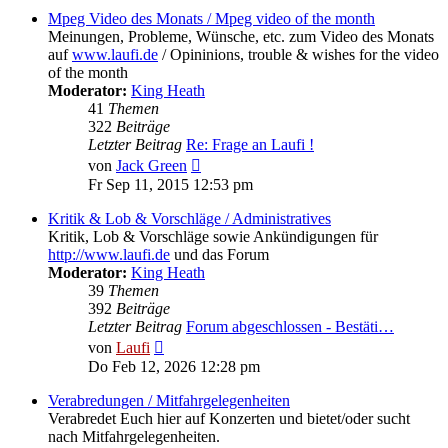
Mpeg Video des Monats / Mpeg video of the month
Meinungen, Probleme, Wünsche, etc. zum Video des Monats
auf
www.laufi.de
/ Opininions, trouble & wishes for the video
of the month
Moderator:
King Heath
41
Themen
322
Beiträge
Letzter Beitrag
Re: Frage an Laufi !
Neuester
von
Jack Green
Beitrag
Fr Sep 11, 2015 12:53 pm
Kritik & Lob & Vorschläge / Administratives
Kritik, Lob & Vorschläge sowie Ankündigungen für
http://www.laufi.de
und das Forum
Moderator:
King Heath
39
Themen
392
Beiträge
Letzter Beitrag
Forum abgeschlossen - Bestäti…
Neuester
von
Laufi
Beitrag
Do Feb 12, 2026 12:28 pm
Verabredungen / Mitfahrgelegenheiten
Verabredet Euch hier auf Konzerten und bietet/oder sucht
nach Mitfahrgelegenheiten.