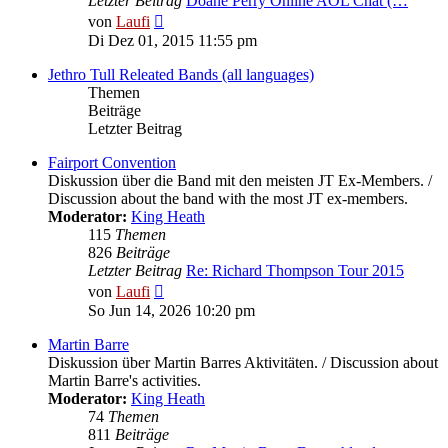
Letzter Beitrag
Doane Perry Online AOL Chat (…
Neuester
von
Laufi
Beitrag
Di Dez 01, 2015 11:55 pm
Jethro Tull Releated Bands (all languages)
Themen
Beiträge
Letzter Beitrag
Fairport Convention
Diskussion über die Band mit den meisten JT Ex-Members. /
Discussion about the band with the most JT ex-members.
Moderator:
King Heath
115
Themen
826
Beiträge
Letzter Beitrag
Re: Richard Thompson Tour 2015
Neuester
von
Laufi
Beitrag
So Jun 14, 2026 10:20 pm
Martin Barre
Diskussion über Martin Barres Aktivitäten. / Discussion about
Martin Barre's activities.
Moderator:
King Heath
74
Themen
811
Beiträge