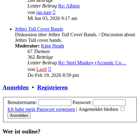
286
Beiträge
Letzter Beitrag
Re: Albion
Neuester
von
jan.gast
Beitrag
Mi Jun 03, 2026 9:17 am
Jethro Tull Cover Bands
Diskussion über Jethro Tull Cover Bands. / Discussion about
Jethro Tull cover bands.
Moderator:
King Heath
67
Themen
362
Beiträge
Letzter Beitrag
Re: Steel Monkey (Acoustic Co…
Neuester
von
Laufi
Beitrag
Do Feb 19, 2026 8:59 pm
Anmelden
•
Registrieren
Benutzername:
Passwort:
Ich habe mein Passwort vergessen
|
Angemeldet bleiben
Wer ist online?