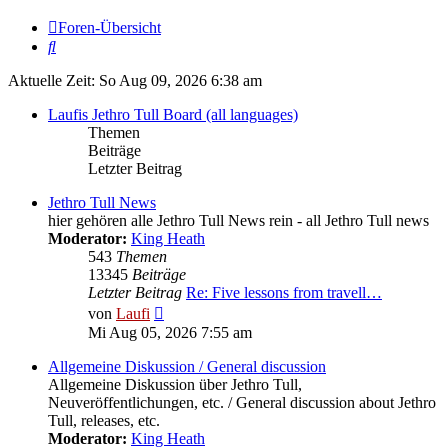
Foren-Übersicht
Suche
Aktuelle Zeit: So Aug 09, 2026 6:38 am
Laufis Jethro Tull Board (all languages)
Themen
Beiträge
Letzter Beitrag
Jethro Tull News
hier gehören alle Jethro Tull News rein - all Jethro Tull news
Moderator:
King Heath
543
Themen
13345
Beiträge
Letzter Beitrag
Re: Five lessons from travell…
Neuester
von
Laufi
Beitrag
Mi Aug 05, 2026 7:55 am
Allgemeine Diskussion / General discussion
Allgemeine Diskussion über Jethro Tull,
Neuveröffentlichungen, etc. / General discussion about Jethro
Tull, releases, etc.
Moderator:
King Heath