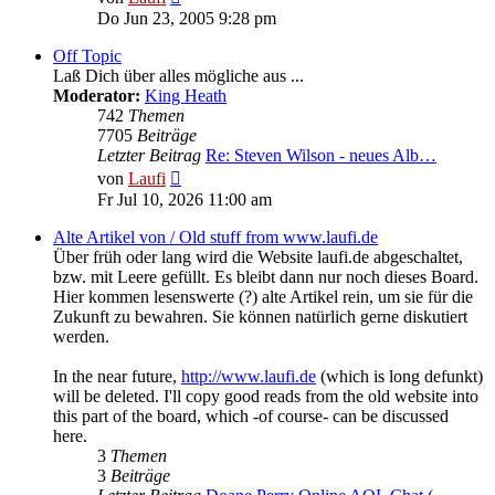
Beitrag
Do Jun 23, 2005 9:28 pm
Off Topic
Laß Dich über alles mögliche aus ...
Moderator:
King Heath
742
Themen
7705
Beiträge
Letzter Beitrag
Re: Steven Wilson - neues Alb…
Neuester
von
Laufi
Beitrag
Fr Jul 10, 2026 11:00 am
Alte Artikel von / Old stuff from www.laufi.de
Über früh oder lang wird die Website laufi.de abgeschaltet,
bzw. mit Leere gefüllt. Es bleibt dann nur noch dieses Board.
Hier kommen lesenswerte (?) alte Artikel rein, um sie für die
Zukunft zu bewahren. Sie können natürlich gerne diskutiert
werden.
In the near future,
http://www.laufi.de
(which is long defunkt)
will be deleted. I'll copy good reads from the old website into
this part of the board, which -of course- can be discussed
here.
3
Themen
3
Beiträge