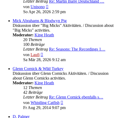
Letzter Beitrag
Re: Martin Barre Deutschland …
Neuester
von
Unisono
Beitrag
So Apr 26, 2026 2:59 pm
Mick Abrahams & Blodwyn Pig
Diskussion über "Big Micks" Aktivitäten. / Discussion about
"Big Micks" activities.
Moderator:
King Heath
20
Themen
100
Beiträge
Letzter Beitrag
Re: Seasons: The Recordings 1…
Neuester
von
Laufi
Beitrag
Sa Mär 28, 2026 9:12 am
Glenn Cornick & Wild Turkey
Diskussion über Glenn Cornicks Aktivitäten. / Discussion
about Glenn Cornicks activities.
Moderator:
King Heath
12
Themen
42
Beiträge
Letzter Beitrag
Re: Glenn Cornick ebenfalls s…
Neuester
von
Whistling Catfish
Beitrag
Fr Aug 29, 2014 9:07 pm
D. Palmer