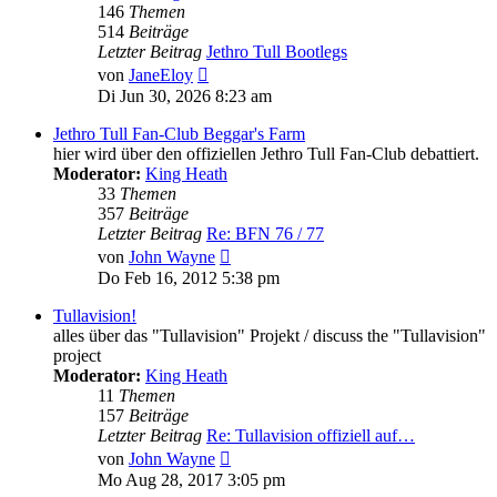
146
Themen
514
Beiträge
Letzter Beitrag
Jethro Tull Bootlegs
Neuester
von
JaneEloy
Beitrag
Di Jun 30, 2026 8:23 am
Jethro Tull Fan-Club Beggar's Farm
hier wird über den offiziellen Jethro Tull Fan-Club debattiert.
Moderator:
King Heath
33
Themen
357
Beiträge
Letzter Beitrag
Re: BFN 76 / 77
Neuester
von
John Wayne
Beitrag
Do Feb 16, 2012 5:38 pm
Tullavision!
alles über das "Tullavision" Projekt / discuss the "Tullavision"
project
Moderator:
King Heath
11
Themen
157
Beiträge
Letzter Beitrag
Re: Tullavision offiziell auf…
Neuester
von
John Wayne
Beitrag
Mo Aug 28, 2017 3:05 pm