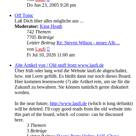
Beitrag
Do Jun 23, 2005 9:28 pm
Off Topic
Laß Dich über alles mögliche aus ...
Moderator:
King Heath
742
Themen
7705
Beiträge
Letzter Beitrag
Re: Steven Wilson - neues Alb…
Neuester
von
Laufi
Beitrag
Fr Jul 10, 2026 11:00 am
Alte Artikel von / Old stuff from www.laufi.de
Über früh oder lang wird die Website laufi.de abgeschaltet,
bzw. mit Leere gefüllt. Es bleibt dann nur noch dieses Board.
Hier kommen lesenswerte (?) alte Artikel rein, um sie für die
Zukunft zu bewahren. Sie können natürlich gerne diskutiert
werden.
In the near future,
http://www.laufi.de
(which is long defunkt)
will be deleted. I'll copy good reads from the old website into
this part of the board, which -of course- can be discussed
here.
3
Themen
3
Beiträge