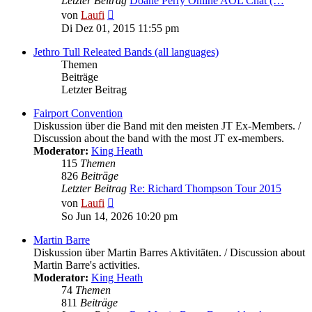
Letzter Beitrag
Doane Perry Online AOL Chat (…
Neuester
von
Laufi
Beitrag
Di Dez 01, 2015 11:55 pm
Jethro Tull Releated Bands (all languages)
Themen
Beiträge
Letzter Beitrag
Fairport Convention
Diskussion über die Band mit den meisten JT Ex-Members. /
Discussion about the band with the most JT ex-members.
Moderator:
King Heath
115
Themen
826
Beiträge
Letzter Beitrag
Re: Richard Thompson Tour 2015
Neuester
von
Laufi
Beitrag
So Jun 14, 2026 10:20 pm
Martin Barre
Diskussion über Martin Barres Aktivitäten. / Discussion about
Martin Barre's activities.
Moderator:
King Heath
74
Themen
811
Beiträge