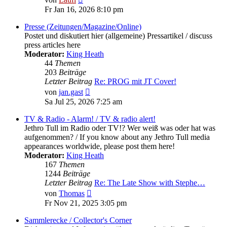
Beitrag
Fr Jan 16, 2026 8:10 pm
Presse (Zeitungen/Magazine/Online)
Postet und diskutiert hier (allgemeine) Pressartikel / discuss
press articles here
Moderator:
King Heath
44
Themen
203
Beiträge
Letzter Beitrag
Re: PROG mit JT Cover!
Neuester
von
jan.gast
Beitrag
Sa Jul 25, 2026 7:25 am
TV & Radio - Alarm! / TV & radio alert!
Jethro Tull im Radio oder TV!? Wer weiß was oder hat was
aufgenommen? / If you know about any Jethro Tull media
appearances worldwide, please post them here!
Moderator:
King Heath
167
Themen
1244
Beiträge
Letzter Beitrag
Re: The Late Show with Stephe…
Neuester
von
Thomas
Beitrag
Fr Nov 21, 2025 3:05 pm
Sammlerecke / Collector's Corner