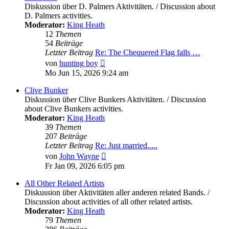
Diskussion über D. Palmers Aktivitäten. / Discussion about
D. Palmers activities.
Moderator:
King Heath
12
Themen
54
Beiträge
Letzter Beitrag
Re: The Chequered Flag falls …
Neuester
von
hunting boy
Beitrag
Mo Jun 15, 2026 9:24 am
Clive Bunker
Diskussion über Clive Bunkers Aktivitäten. / Discussion
about Clive Bunkers activities.
Moderator:
King Heath
39
Themen
207
Beiträge
Letzter Beitrag
Re: Just married.....
Neuester
von
John Wayne
Beitrag
Fr Jan 09, 2026 6:05 pm
All Other Related Artists
Diskussion über Aktivitäten aller anderen related Bands. /
Discussion about activities of all other related artists.
Moderator:
King Heath
79
Themen