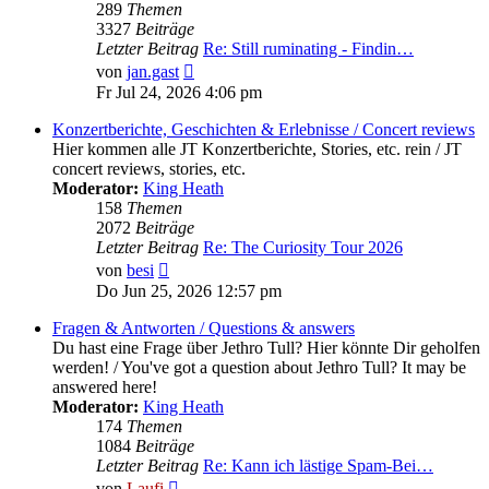
289
Themen
3327
Beiträge
Letzter Beitrag
Re: Still ruminating - Findin…
Neuester
von
jan.gast
Beitrag
Fr Jul 24, 2026 4:06 pm
Konzertberichte, Geschichten & Erlebnisse / Concert reviews
Hier kommen alle JT Konzertberichte, Stories, etc. rein / JT
concert reviews, stories, etc.
Moderator:
King Heath
158
Themen
2072
Beiträge
Letzter Beitrag
Re: The Curiosity Tour 2026
Neuester
von
besi
Beitrag
Do Jun 25, 2026 12:57 pm
Fragen & Antworten / Questions & answers
Du hast eine Frage über Jethro Tull? Hier könnte Dir geholfen
werden! / You've got a question about Jethro Tull? It may be
answered here!
Moderator:
King Heath
174
Themen
1084
Beiträge
Letzter Beitrag
Re: Kann ich lästige Spam-Bei…
Neuester
von
Laufi