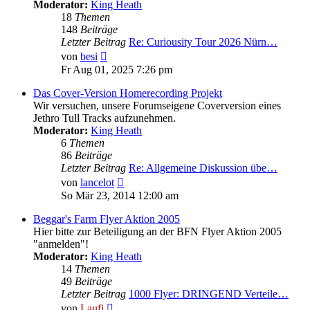
Moderator:
King Heath
18
Themen
148
Beiträge
Letzter Beitrag
Re: Curiousity Tour 2026 Nürn…
Neuester
von
besi
Beitrag
Fr Aug 01, 2025 7:26 pm
Das Cover-Version Homerecording Projekt
Wir versuchen, unsere Forumseigene Coverversion eines
Jethro Tull Tracks aufzunehmen.
Moderator:
King Heath
6
Themen
86
Beiträge
Letzter Beitrag
Re: Allgemeine Diskussion übe…
Neuester
von
lancelot
Beitrag
So Mär 23, 2014 12:00 am
Beggar's Farm Flyer Aktion 2005
Hier bitte zur Beteiligung an der BFN Flyer Aktion 2005
"anmelden"!
Moderator:
King Heath
14
Themen
49
Beiträge
Letzter Beitrag
1000 Flyer: DRINGEND Verteile…
Neuester
von
Laufi