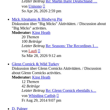
Letzter Beitrag
Re: Martin Barre Deutschland …
Neuester
von
Unisono
Beitrag
So Apr 26, 2026 2:59 pm
Mick Abrahams & Blodwyn Pig
Diskussion über "Big Micks" Aktivitäten. / Discussion about
"Big Micks" activities.
Moderator:
King Heath
20
Themen
100
Beiträge
Letzter Beitrag
Re: Seasons: The Recordings 1…
Neuester
von
Laufi
Beitrag
Sa Mär 28, 2026 9:12 am
Glenn Cornick & Wild Turkey
Diskussion über Glenn Cornicks Aktivitäten. / Discussion
about Glenn Cornicks activities.
Moderator:
King Heath
12
Themen
42
Beiträge
Letzter Beitrag
Re: Glenn Cornick ebenfalls s…
Neuester
von
Whistling Catfish
Beitrag
Fr Aug 29, 2014 9:07 pm
D. Palmer