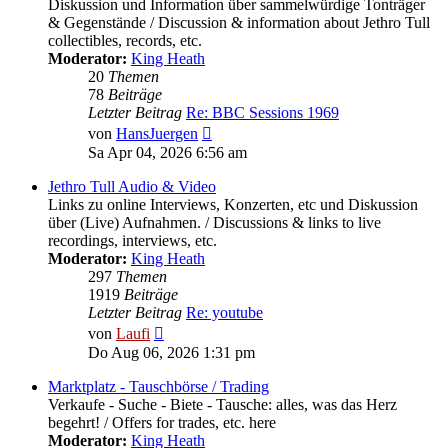
Diskussion und Information über sammelwürdige Tonträger
& Gegenstände / Discussion & information about Jethro Tull
collectibles, records, etc.
Moderator:
King Heath
20
Themen
78
Beiträge
Letzter Beitrag
Re: BBC Sessions 1969
Neuester
von
HansJuergen
Beitrag
Sa Apr 04, 2026 6:56 am
Jethro Tull Audio & Video
Links zu online Interviews, Konzerten, etc und Diskussion
über (Live) Aufnahmen. / Discussions & links to live
recordings, interviews, etc.
Moderator:
King Heath
297
Themen
1919
Beiträge
Letzter Beitrag
Re: youtube
Neuester
von
Laufi
Beitrag
Do Aug 06, 2026 1:31 pm
Marktplatz - Tauschbörse / Trading
Verkaufe - Suche - Biete - Tausche: alles, was das Herz
begehrt! / Offers for trades, etc. here
Moderator:
King Heath