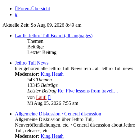
Foren-Übersicht
Suche
Aktuelle Zeit: So Aug 09, 2026 8:49 am
Laufis Jethro Tull Board (all languages)
Themen
Beiträge
Letzter Beitrag
Jethro Tull News
hier gehören alle Jethro Tull News rein - all Jethro Tull news
Moderator:
King Heath
543
Themen
13345
Beiträge
Letzter Beitrag
Re: Five lessons from travell…
Neuester
von
Laufi
Beitrag
Mi Aug 05, 2026 7:55 am
Allgemeine Diskussion / General discussion
Allgemeine Diskussion über Jethro Tull,
Neuveröffentlichungen, etc. / General discussion about Jethro
Tull, releases, etc.
Moderator:
King Heath