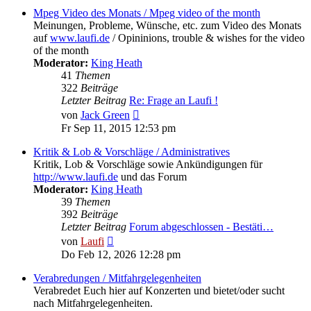
Mpeg Video des Monats / Mpeg video of the month
Meinungen, Probleme, Wünsche, etc. zum Video des Monats
auf
www.laufi.de
/ Opininions, trouble & wishes for the video
of the month
Moderator:
King Heath
41
Themen
322
Beiträge
Letzter Beitrag
Re: Frage an Laufi !
Neuester
von
Jack Green
Beitrag
Fr Sep 11, 2015 12:53 pm
Kritik & Lob & Vorschläge / Administratives
Kritik, Lob & Vorschläge sowie Ankündigungen für
http://www.laufi.de
und das Forum
Moderator:
King Heath
39
Themen
392
Beiträge
Letzter Beitrag
Forum abgeschlossen - Bestäti…
Neuester
von
Laufi
Beitrag
Do Feb 12, 2026 12:28 pm
Verabredungen / Mitfahrgelegenheiten
Verabredet Euch hier auf Konzerten und bietet/oder sucht
nach Mitfahrgelegenheiten.