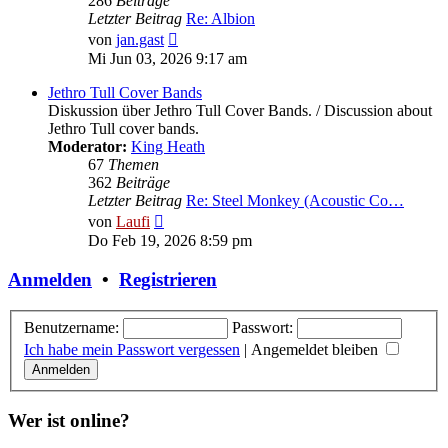
286
Beiträge
Letzter Beitrag
Re: Albion
Neuester
von
jan.gast
Beitrag
Mi Jun 03, 2026 9:17 am
Jethro Tull Cover Bands
Diskussion über Jethro Tull Cover Bands. / Discussion about
Jethro Tull cover bands.
Moderator:
King Heath
67
Themen
362
Beiträge
Letzter Beitrag
Re: Steel Monkey (Acoustic Co…
Neuester
von
Laufi
Beitrag
Do Feb 19, 2026 8:59 pm
Anmelden
•
Registrieren
Benutzername:
Passwort:
Ich habe mein Passwort vergessen
|
Angemeldet bleiben
Wer ist online?