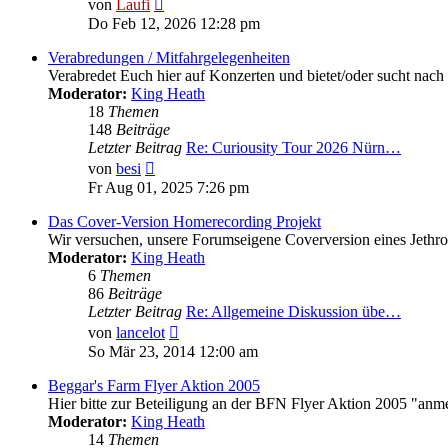
Neuester
von
Laufi
Beitrag
Do Feb 12, 2026 12:28 pm
Verabredungen / Mitfahrgelegenheiten
Verabredet Euch hier auf Konzerten und bietet/oder sucht nach
Moderator:
King Heath
18
Themen
148
Beiträge
Letzter Beitrag
Re: Curiousity Tour 2026 Nürn…
Neuester
von
besi
Beitrag
Fr Aug 01, 2025 7:26 pm
Das Cover-Version Homerecording Projekt
Wir versuchen, unsere Forumseigene Coverversion eines Jethr
Moderator:
King Heath
6
Themen
86
Beiträge
Letzter Beitrag
Re: Allgemeine Diskussion übe…
Neuester
von
lancelot
Beitrag
So Mär 23, 2014 12:00 am
Beggar's Farm Flyer Aktion 2005
Hier bitte zur Beteiligung an der BFN Flyer Aktion 2005 "anm
Moderator:
King Heath
14
Themen