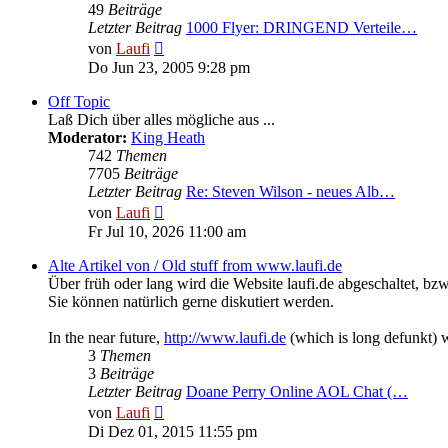
49
Beiträge
Letzter Beitrag
1000 Flyer: DRINGEND Verteile…
Neuester
von
Laufi
Beitrag
Do Jun 23, 2005 9:28 pm
Off Topic
Laß Dich über alles mögliche aus ...
Moderator:
King Heath
742
Themen
7705
Beiträge
Letzter Beitrag
Re: Steven Wilson - neues Alb…
Neuester
von
Laufi
Beitrag
Fr Jul 10, 2026 11:00 am
Alte Artikel von / Old stuff from www.laufi.de
Über früh oder lang wird die Website laufi.de abgeschaltet, bzw
Sie können natürlich gerne diskutiert werden.
In the near future,
http://www.laufi.de
(which is long defunkt) wi
3
Themen
3
Beiträge
Letzter Beitrag
Doane Perry Online AOL Chat (…
Neuester
von
Laufi
Beitrag
Di Dez 01, 2015 11:55 pm