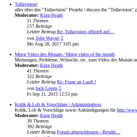
Tullavision!
alles über das "Tullavision" Projekt / discuss the "Tullavision" 
Moderator:
King Heath
11
Themen
157
Beiträge
Letzter Beitrag
Re: Tullavision offiziell auf…
Neuester
von
John Wayne
Beitrag
Mo Aug 28, 2017 3:05 pm
Mpeg Video des Monats / Mpeg video of the month
Meinungen, Probleme, Wünsche, etc. zum Video des Monats a
Moderator:
King Heath
41
Themen
322
Beiträge
Letzter Beitrag
Re: Frage an Laufi !
Neuester
von
Jack Green
Beitrag
Fr Sep 11, 2015 12:53 pm
Kritik & Lob & Vorschläge / Administratives
Kritik, Lob & Vorschläge sowie Ankündigungen für
http://www
Moderator:
King Heath
39
Themen
392
Beiträge
Letzter Beitrag
Forum abgeschlossen - Bestäti…