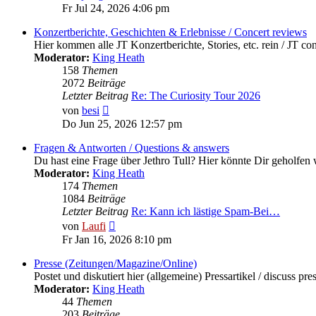
Beitrag
Fr Jul 24, 2026 4:06 pm
Konzertberichte, Geschichten & Erlebnisse / Concert reviews
Hier kommen alle JT Konzertberichte, Stories, etc. rein / JT conc
Moderator:
King Heath
158
Themen
2072
Beiträge
Letzter Beitrag
Re: The Curiosity Tour 2026
Neuester
von
besi
Beitrag
Do Jun 25, 2026 12:57 pm
Fragen & Antworten / Questions & answers
Du hast eine Frage über Jethro Tull? Hier könnte Dir geholfen 
Moderator:
King Heath
174
Themen
1084
Beiträge
Letzter Beitrag
Re: Kann ich lästige Spam-Bei…
Neuester
von
Laufi
Beitrag
Fr Jan 16, 2026 8:10 pm
Presse (Zeitungen/Magazine/Online)
Postet und diskutiert hier (allgemeine) Pressartikel / discuss pres
Moderator:
King Heath
44
Themen
203
Beiträge