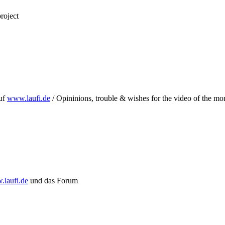
project
uf
www.laufi.de
/ Opininions, trouble & wishes for the video of the mo
.laufi.de
und das Forum