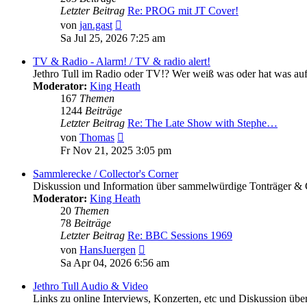
Letzter Beitrag
Re: PROG mit JT Cover!
Neuester
von
jan.gast
Beitrag
Sa Jul 25, 2026 7:25 am
TV & Radio - Alarm! / TV & radio alert!
Jethro Tull im Radio oder TV!? Wer weiß was oder hat was au
Moderator:
King Heath
167
Themen
1244
Beiträge
Letzter Beitrag
Re: The Late Show with Stephe…
Neuester
von
Thomas
Beitrag
Fr Nov 21, 2025 3:05 pm
Sammlerecke / Collector's Corner
Diskussion und Information über sammelwürdige Tonträger & Geg
Moderator:
King Heath
20
Themen
78
Beiträge
Letzter Beitrag
Re: BBC Sessions 1969
Neuester
von
HansJuergen
Beitrag
Sa Apr 04, 2026 6:56 am
Jethro Tull Audio & Video
Links zu online Interviews, Konzerten, etc und Diskussion über 