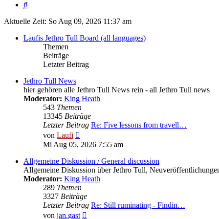
Suche
Aktuelle Zeit: So Aug 09, 2026 11:37 am
Laufis Jethro Tull Board (all languages)
Themen
Beiträge
Letzter Beitrag
Jethro Tull News
hier gehören alle Jethro Tull News rein - all Jethro Tull news
Moderator:
King Heath
543
Themen
13345
Beiträge
Letzter Beitrag
Re: Five lessons from travell…
Neuester
von
Laufi
Beitrag
Mi Aug 05, 2026 7:55 am
Allgemeine Diskussion / General discussion
Allgemeine Diskussion über Jethro Tull, Neuveröffentlichungen, e
Moderator:
King Heath
289
Themen
3327
Beiträge
Letzter Beitrag
Re: Still ruminating - Findin…
Neuester
von
jan.gast