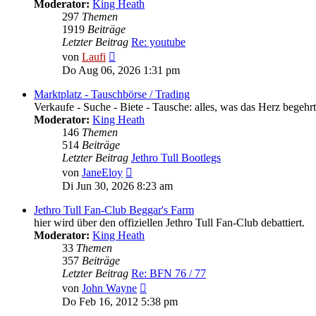
Moderator:
King Heath
297
Themen
1919
Beiträge
Letzter Beitrag
Re: youtube
Neuester
von
Laufi
Beitrag
Do Aug 06, 2026 1:31 pm
Marktplatz - Tauschbörse / Trading
Verkaufe - Suche - Biete - Tausche: alles, was das Herz begehrt! 
Moderator:
King Heath
146
Themen
514
Beiträge
Letzter Beitrag
Jethro Tull Bootlegs
Neuester
von
JaneEloy
Beitrag
Di Jun 30, 2026 8:23 am
Jethro Tull Fan-Club Beggar's Farm
hier wird über den offiziellen Jethro Tull Fan-Club debattiert.
Moderator:
King Heath
33
Themen
357
Beiträge
Letzter Beitrag
Re: BFN 76 / 77
Neuester
von
John Wayne
Beitrag
Do Feb 16, 2012 5:38 pm