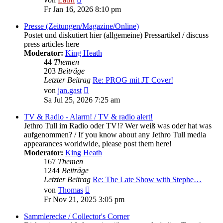
Beitrag
Fr Jan 16, 2026 8:10 pm
Presse (Zeitungen/Magazine/Online)
Postet und diskutiert hier (allgemeine) Pressartikel / discuss
press articles here
Moderator:
King Heath
44
Themen
203
Beiträge
Letzter Beitrag
Re: PROG mit JT Cover!
Neuester
von
jan.gast
Beitrag
Sa Jul 25, 2026 7:25 am
TV & Radio - Alarm! / TV & radio alert!
Jethro Tull im Radio oder TV!? Wer weiß was oder hat was
aufgenommen? / If you know about any Jethro Tull media
appearances worldwide, please post them here!
Moderator:
King Heath
167
Themen
1244
Beiträge
Letzter Beitrag
Re: The Late Show with Stephe…
Neuester
von
Thomas
Beitrag
Fr Nov 21, 2025 3:05 pm
Sammlerecke / Collector's Corner