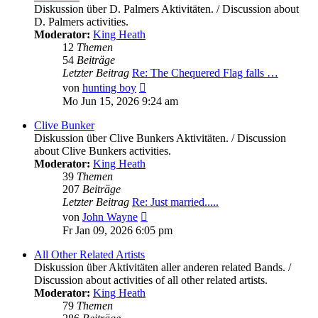
Diskussion über D. Palmers Aktivitäten. / Discussion about
D. Palmers activities.
Moderator:
King Heath
12
Themen
54
Beiträge
Letzter Beitrag
Re: The Chequered Flag falls …
Neuester
von
hunting boy
Beitrag
Mo Jun 15, 2026 9:24 am
Clive Bunker
Diskussion über Clive Bunkers Aktivitäten. / Discussion
about Clive Bunkers activities.
Moderator:
King Heath
39
Themen
207
Beiträge
Letzter Beitrag
Re: Just married.....
Neuester
von
John Wayne
Beitrag
Fr Jan 09, 2026 6:05 pm
All Other Related Artists
Diskussion über Aktivitäten aller anderen related Bands. /
Discussion about activities of all other related artists.
Moderator:
King Heath
79
Themen