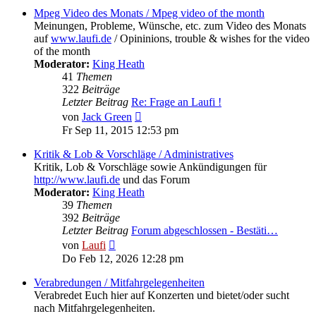
Mpeg Video des Monats / Mpeg video of the month
Meinungen, Probleme, Wünsche, etc. zum Video des Monats
auf
www.laufi.de
/ Opininions, trouble & wishes for the video
of the month
Moderator:
King Heath
41
Themen
322
Beiträge
Letzter Beitrag
Re: Frage an Laufi !
Neuester
von
Jack Green
Beitrag
Fr Sep 11, 2015 12:53 pm
Kritik & Lob & Vorschläge / Administratives
Kritik, Lob & Vorschläge sowie Ankündigungen für
http://www.laufi.de
und das Forum
Moderator:
King Heath
39
Themen
392
Beiträge
Letzter Beitrag
Forum abgeschlossen - Bestäti…
Neuester
von
Laufi
Beitrag
Do Feb 12, 2026 12:28 pm
Verabredungen / Mitfahrgelegenheiten
Verabredet Euch hier auf Konzerten und bietet/oder sucht
nach Mitfahrgelegenheiten.