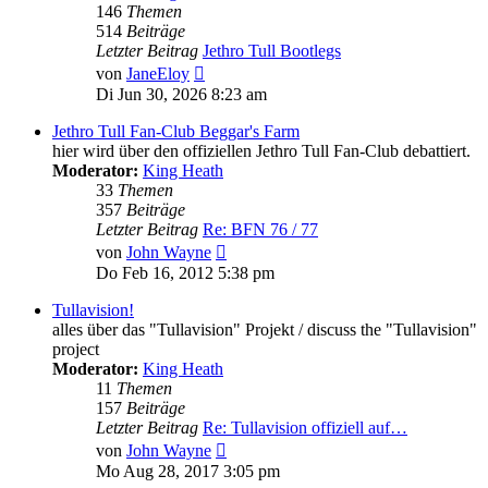
146
Themen
514
Beiträge
Letzter Beitrag
Jethro Tull Bootlegs
Neuester
von
JaneEloy
Beitrag
Di Jun 30, 2026 8:23 am
Jethro Tull Fan-Club Beggar's Farm
hier wird über den offiziellen Jethro Tull Fan-Club debattiert.
Moderator:
King Heath
33
Themen
357
Beiträge
Letzter Beitrag
Re: BFN 76 / 77
Neuester
von
John Wayne
Beitrag
Do Feb 16, 2012 5:38 pm
Tullavision!
alles über das "Tullavision" Projekt / discuss the "Tullavision"
project
Moderator:
King Heath
11
Themen
157
Beiträge
Letzter Beitrag
Re: Tullavision offiziell auf…
Neuester
von
John Wayne
Beitrag
Mo Aug 28, 2017 3:05 pm