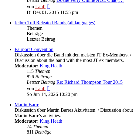
Letzter Beitrag
Doane Perry Online AOL Chat (…
Neuester
von
Laufi
Beitrag
Di Dez 01, 2015 11:55 pm
Jethro Tull Releated Bands (all languages)
Themen
Beiträge
Letzter Beitrag
Fairport Convention
Diskussion über die Band mit den meisten JT Ex-Members. /
Discussion about the band with the most JT ex-members.
Moderator:
King Heath
115
Themen
826
Beiträge
Letzter Beitrag
Re: Richard Thompson Tour 2015
Neuester
von
Laufi
Beitrag
So Jun 14, 2026 10:20 pm
Martin Barre
Diskussion über Martin Barres Aktivitäten. / Discussion about
Martin Barre's activities.
Moderator:
King Heath
74
Themen
811
Beiträge