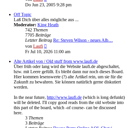
Beitrag
Do Jun 23, 2005 9:28 pm
Off Topic
Laß Dich über alles mögliche aus ...
Moderator:
King Heath
742
Themen
7705
Beiträge
Letzter Beitrag
Re: Steven Wilson - neues Alb…
Neuester
von
Laufi
Beitrag
Fr Jul 10, 2026 11:00 am
Alte Artikel von / Old stuff from www.laufi.de
Über früh oder lang wird die Website laufi.de abgeschaltet,
bzw. mit Leere gefüllt. Es bleibt dann nur noch dieses Board.
Hier kommen lesenswerte (?) alte Artikel rein, um sie für die
Zukunft zu bewahren. Sie können natürlich gerne diskutiert
werden.
In the near future,
http://www.laufi.de
(which is long defunkt)
will be deleted. I'll copy good reads from the old website into
this part of the board, which -of course- can be discussed
here.
3
Themen
3
Beiträge