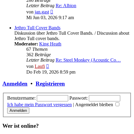
286
Beiträge
Letzter Beitrag
Re: Albion
Neuester
von
jan.gast
Beitrag
Mi Jun 03, 2026 9:17 am
Jethro Tull Cover Bands
Diskussion über Jethro Tull Cover Bands. / Discussion about
Jethro Tull cover bands.
Moderator:
King Heath
67
Themen
362
Beiträge
Letzter Beitrag
Re: Steel Monkey (Acoustic Co…
Neuester
von
Laufi
Beitrag
Do Feb 19, 2026 8:59 pm
Anmelden
•
Registrieren
Benutzername:
Passwort:
Ich habe mein Passwort vergessen
|
Angemeldet bleiben
Wer ist online?