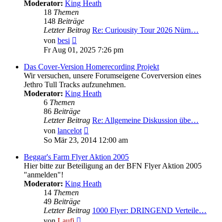
Moderator:
King Heath
18
Themen
148
Beiträge
Letzter Beitrag
Re: Curiousity Tour 2026 Nürn…
Neuester
von
besi
Beitrag
Fr Aug 01, 2025 7:26 pm
Das Cover-Version Homerecording Projekt
Wir versuchen, unsere Forumseigene Coverversion eines
Jethro Tull Tracks aufzunehmen.
Moderator:
King Heath
6
Themen
86
Beiträge
Letzter Beitrag
Re: Allgemeine Diskussion übe…
Neuester
von
lancelot
Beitrag
So Mär 23, 2014 12:00 am
Beggar's Farm Flyer Aktion 2005
Hier bitte zur Beteiligung an der BFN Flyer Aktion 2005
"anmelden"!
Moderator:
King Heath
14
Themen
49
Beiträge
Letzter Beitrag
1000 Flyer: DRINGEND Verteile…
Neuester
von
Laufi