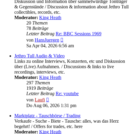
Diskussion und Information über sammelwürdige Tonträger
& Gegenstände / Discussion & information about Jethro Tull
collectibles, records, etc.
Moderator:
King Heath
20
Themen
78
Beiträge
Letzter Beitrag
Re: BBC Sessions 1969
Neuester
von
HansJuergen
Beitrag
Sa Apr 04, 2026 6:56 am
Jethro Tull Audio & Video
Links zu online Interviews, Konzerten, etc und Diskussion
über (Live) Aufnahmen. / Discussions & links to live
recordings, interviews, etc.
Moderator:
King Heath
297
Themen
1919
Beiträge
Letzter Beitrag
Re: youtube
Neuester
von
Laufi
Beitrag
Do Aug 06, 2026 1:31 pm
Marktplatz - Tauschbörse / Trading
Verkaufe - Suche - Biete - Tausche: alles, was das Herz
begehrt! / Offers for trades, etc. here
Moderator:
King Heath