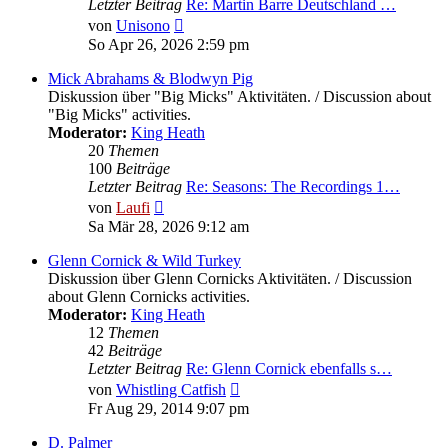
Letzter Beitrag
Re: Martin Barre Deutschland …
Neuester
von
Unisono
Beitrag
So Apr 26, 2026 2:59 pm
Mick Abrahams & Blodwyn Pig
Diskussion über "Big Micks" Aktivitäten. / Discussion about
"Big Micks" activities.
Moderator:
King Heath
20
Themen
100
Beiträge
Letzter Beitrag
Re: Seasons: The Recordings 1…
Neuester
von
Laufi
Beitrag
Sa Mär 28, 2026 9:12 am
Glenn Cornick & Wild Turkey
Diskussion über Glenn Cornicks Aktivitäten. / Discussion
about Glenn Cornicks activities.
Moderator:
King Heath
12
Themen
42
Beiträge
Letzter Beitrag
Re: Glenn Cornick ebenfalls s…
Neuester
von
Whistling Catfish
Beitrag
Fr Aug 29, 2014 9:07 pm
D. Palmer