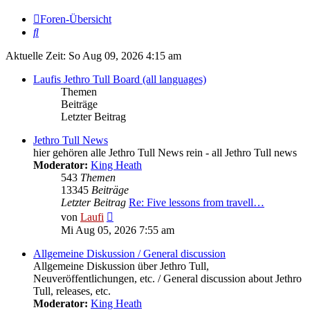
Foren-Übersicht
Suche
Aktuelle Zeit: So Aug 09, 2026 4:15 am
Laufis Jethro Tull Board (all languages)
Themen
Beiträge
Letzter Beitrag
Jethro Tull News
hier gehören alle Jethro Tull News rein - all Jethro Tull news
Moderator:
King Heath
543
Themen
13345
Beiträge
Letzter Beitrag
Re: Five lessons from travell…
Neuester
von
Laufi
Beitrag
Mi Aug 05, 2026 7:55 am
Allgemeine Diskussion / General discussion
Allgemeine Diskussion über Jethro Tull,
Neuveröffentlichungen, etc. / General discussion about Jethro
Tull, releases, etc.
Moderator:
King Heath