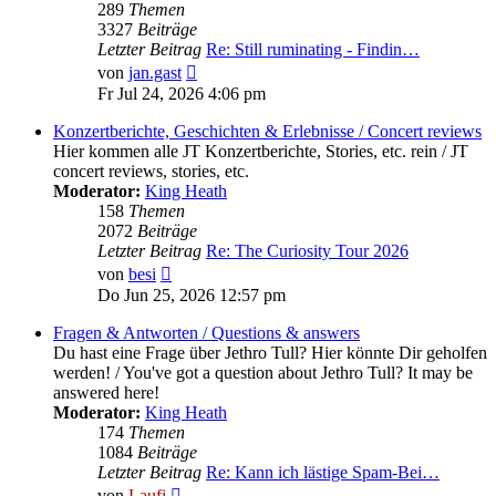
289
Themen
3327
Beiträge
Letzter Beitrag
Re: Still ruminating - Findin…
Neuester
von
jan.gast
Beitrag
Fr Jul 24, 2026 4:06 pm
Konzertberichte, Geschichten & Erlebnisse / Concert reviews
Hier kommen alle JT Konzertberichte, Stories, etc. rein / JT
concert reviews, stories, etc.
Moderator:
King Heath
158
Themen
2072
Beiträge
Letzter Beitrag
Re: The Curiosity Tour 2026
Neuester
von
besi
Beitrag
Do Jun 25, 2026 12:57 pm
Fragen & Antworten / Questions & answers
Du hast eine Frage über Jethro Tull? Hier könnte Dir geholfen
werden! / You've got a question about Jethro Tull? It may be
answered here!
Moderator:
King Heath
174
Themen
1084
Beiträge
Letzter Beitrag
Re: Kann ich lästige Spam-Bei…
Neuester
von
Laufi