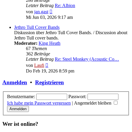
286
Beiträge
Letzter Beitrag
Re: Albion
Neuester
von
jan.gast
Beitrag
Mi Jun 03, 2026 9:17 am
Jethro Tull Cover Bands
Diskussion über Jethro Tull Cover Bands. / Discussion about
Jethro Tull cover bands.
Moderator:
King Heath
67
Themen
362
Beiträge
Letzter Beitrag
Re: Steel Monkey (Acoustic Co…
Neuester
von
Laufi
Beitrag
Do Feb 19, 2026 8:59 pm
Anmelden
•
Registrieren
Benutzername:
Passwort:
Ich habe mein Passwort vergessen
|
Angemeldet bleiben
Wer ist online?