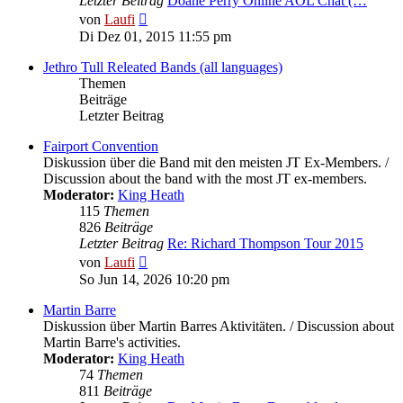
Letzter Beitrag
Doane Perry Online AOL Chat (…
Neuester
von
Laufi
Beitrag
Di Dez 01, 2015 11:55 pm
Jethro Tull Releated Bands (all languages)
Themen
Beiträge
Letzter Beitrag
Fairport Convention
Diskussion über die Band mit den meisten JT Ex-Members. /
Discussion about the band with the most JT ex-members.
Moderator:
King Heath
115
Themen
826
Beiträge
Letzter Beitrag
Re: Richard Thompson Tour 2015
Neuester
von
Laufi
Beitrag
So Jun 14, 2026 10:20 pm
Martin Barre
Diskussion über Martin Barres Aktivitäten. / Discussion about
Martin Barre's activities.
Moderator:
King Heath
74
Themen
811
Beiträge