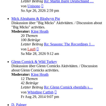
Letzter Beitrag
Re: Martin Barre Deutschland …
Neuester
von
Unisono
Beitrag
So Apr 26, 2026 2:59 pm
Mick Abrahams & Blodwyn Pig
Diskussion über "Big Micks" Aktivitäten. / Discussion about
"Big Micks" activities.
Moderator:
King Heath
20
Themen
100
Beiträge
Letzter Beitrag
Re: Seasons: The Recordings 1…
Neuester
von
Laufi
Beitrag
Sa Mär 28, 2026 9:12 am
Glenn Cornick & Wild Turkey
Diskussion über Glenn Cornicks Aktivitäten. / Discussion
about Glenn Cornicks activities.
Moderator:
King Heath
12
Themen
42
Beiträge
Letzter Beitrag
Re: Glenn Cornick ebenfalls s…
Neuester
von
Whistling Catfish
Beitrag
Fr Aug 29, 2014 9:07 pm
D. Palmer