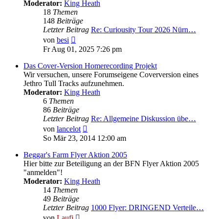
Moderator:
King Heath
18
Themen
148
Beiträge
Letzter Beitrag
Re: Curiousity Tour 2026 Nürn…
Neuester
von
besi
Beitrag
Fr Aug 01, 2025 7:26 pm
Das Cover-Version Homerecording Projekt
Wir versuchen, unsere Forumseigene Coverversion eines
Jethro Tull Tracks aufzunehmen.
Moderator:
King Heath
6
Themen
86
Beiträge
Letzter Beitrag
Re: Allgemeine Diskussion übe…
Neuester
von
lancelot
Beitrag
So Mär 23, 2014 12:00 am
Beggar's Farm Flyer Aktion 2005
Hier bitte zur Beteiligung an der BFN Flyer Aktion 2005
"anmelden"!
Moderator:
King Heath
14
Themen
49
Beiträge
Letzter Beitrag
1000 Flyer: DRINGEND Verteile…
Neuester
von
Laufi