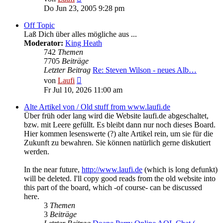
Beitrag
Do Jun 23, 2005 9:28 pm
Off Topic
Laß Dich über alles mögliche aus ...
Moderator:
King Heath
742
Themen
7705
Beiträge
Letzter Beitrag
Re: Steven Wilson - neues Alb…
Neuester
von
Laufi
Beitrag
Fr Jul 10, 2026 11:00 am
Alte Artikel von / Old stuff from www.laufi.de
Über früh oder lang wird die Website laufi.de abgeschaltet,
bzw. mit Leere gefüllt. Es bleibt dann nur noch dieses Board.
Hier kommen lesenswerte (?) alte Artikel rein, um sie für die
Zukunft zu bewahren. Sie können natürlich gerne diskutiert
werden.
In the near future,
http://www.laufi.de
(which is long defunkt)
will be deleted. I'll copy good reads from the old website into
this part of the board, which -of course- can be discussed
here.
3
Themen
3
Beiträge