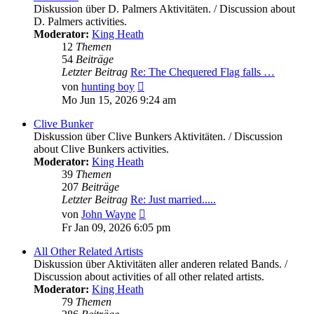
Diskussion über D. Palmers Aktivitäten. / Discussion about
D. Palmers activities.
Moderator:
King Heath
12
Themen
54
Beiträge
Letzter Beitrag
Re: The Chequered Flag falls …
Neuester
von
hunting boy
Beitrag
Mo Jun 15, 2026 9:24 am
Clive Bunker
Diskussion über Clive Bunkers Aktivitäten. / Discussion
about Clive Bunkers activities.
Moderator:
King Heath
39
Themen
207
Beiträge
Letzter Beitrag
Re: Just married.....
Neuester
von
John Wayne
Beitrag
Fr Jan 09, 2026 6:05 pm
All Other Related Artists
Diskussion über Aktivitäten aller anderen related Bands. /
Discussion about activities of all other related artists.
Moderator:
King Heath
79
Themen