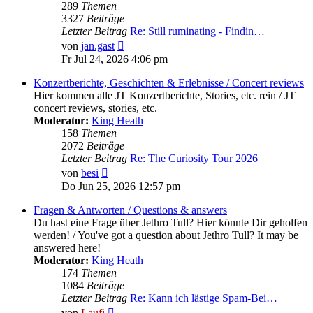
289
Themen
3327
Beiträge
Letzter Beitrag
Re: Still ruminating - Findin…
Neuester
von
jan.gast
Beitrag
Fr Jul 24, 2026 4:06 pm
Konzertberichte, Geschichten & Erlebnisse / Concert reviews
Hier kommen alle JT Konzertberichte, Stories, etc. rein / JT
concert reviews, stories, etc.
Moderator:
King Heath
158
Themen
2072
Beiträge
Letzter Beitrag
Re: The Curiosity Tour 2026
Neuester
von
besi
Beitrag
Do Jun 25, 2026 12:57 pm
Fragen & Antworten / Questions & answers
Du hast eine Frage über Jethro Tull? Hier könnte Dir geholfen
werden! / You've got a question about Jethro Tull? It may be
answered here!
Moderator:
King Heath
174
Themen
1084
Beiträge
Letzter Beitrag
Re: Kann ich lästige Spam-Bei…
Neuester
von
Laufi