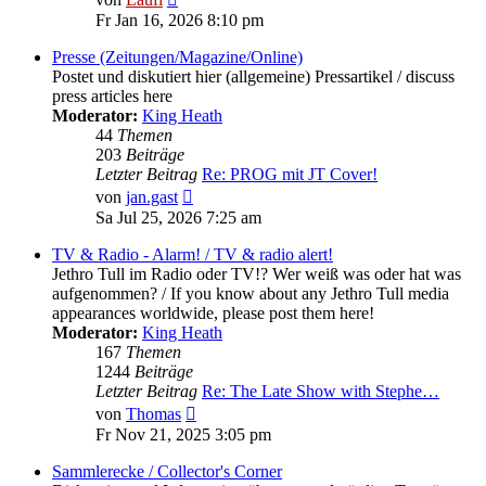
Beitrag
Fr Jan 16, 2026 8:10 pm
Presse (Zeitungen/Magazine/Online)
Postet und diskutiert hier (allgemeine) Pressartikel / discuss
press articles here
Moderator:
King Heath
44
Themen
203
Beiträge
Letzter Beitrag
Re: PROG mit JT Cover!
Neuester
von
jan.gast
Beitrag
Sa Jul 25, 2026 7:25 am
TV & Radio - Alarm! / TV & radio alert!
Jethro Tull im Radio oder TV!? Wer weiß was oder hat was
aufgenommen? / If you know about any Jethro Tull media
appearances worldwide, please post them here!
Moderator:
King Heath
167
Themen
1244
Beiträge
Letzter Beitrag
Re: The Late Show with Stephe…
Neuester
von
Thomas
Beitrag
Fr Nov 21, 2025 3:05 pm
Sammlerecke / Collector's Corner