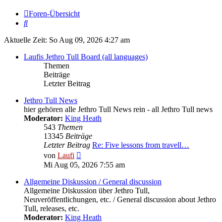
Foren-Übersicht
Suche
Aktuelle Zeit: So Aug 09, 2026 4:27 am
Laufis Jethro Tull Board (all languages)
Themen
Beiträge
Letzter Beitrag
Jethro Tull News
hier gehören alle Jethro Tull News rein - all Jethro Tull news
Moderator:
King Heath
543
Themen
13345
Beiträge
Letzter Beitrag
Re: Five lessons from travell…
Neuester
von
Laufi
Beitrag
Mi Aug 05, 2026 7:55 am
Allgemeine Diskussion / General discussion
Allgemeine Diskussion über Jethro Tull,
Neuveröffentlichungen, etc. / General discussion about Jethro
Tull, releases, etc.
Moderator:
King Heath