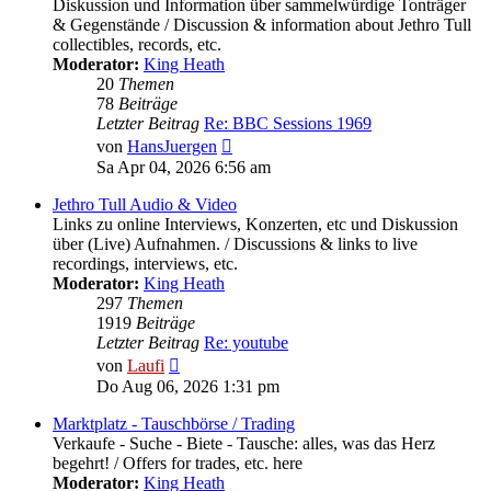
Diskussion und Information über sammelwürdige Tonträger
& Gegenstände / Discussion & information about Jethro Tull
collectibles, records, etc.
Moderator:
King Heath
20
Themen
78
Beiträge
Letzter Beitrag
Re: BBC Sessions 1969
Neuester
von
HansJuergen
Beitrag
Sa Apr 04, 2026 6:56 am
Jethro Tull Audio & Video
Links zu online Interviews, Konzerten, etc und Diskussion
über (Live) Aufnahmen. / Discussions & links to live
recordings, interviews, etc.
Moderator:
King Heath
297
Themen
1919
Beiträge
Letzter Beitrag
Re: youtube
Neuester
von
Laufi
Beitrag
Do Aug 06, 2026 1:31 pm
Marktplatz - Tauschbörse / Trading
Verkaufe - Suche - Biete - Tausche: alles, was das Herz
begehrt! / Offers for trades, etc. here
Moderator:
King Heath