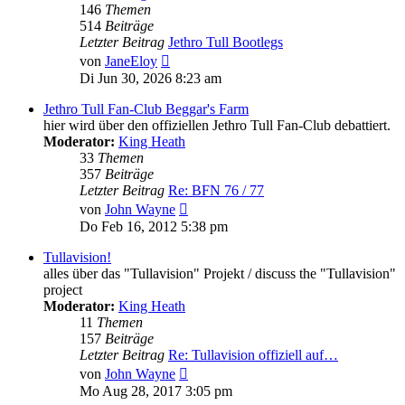
146
Themen
514
Beiträge
Letzter Beitrag
Jethro Tull Bootlegs
Neuester
von
JaneEloy
Beitrag
Di Jun 30, 2026 8:23 am
Jethro Tull Fan-Club Beggar's Farm
hier wird über den offiziellen Jethro Tull Fan-Club debattiert.
Moderator:
King Heath
33
Themen
357
Beiträge
Letzter Beitrag
Re: BFN 76 / 77
Neuester
von
John Wayne
Beitrag
Do Feb 16, 2012 5:38 pm
Tullavision!
alles über das "Tullavision" Projekt / discuss the "Tullavision"
project
Moderator:
King Heath
11
Themen
157
Beiträge
Letzter Beitrag
Re: Tullavision offiziell auf…
Neuester
von
John Wayne
Beitrag
Mo Aug 28, 2017 3:05 pm