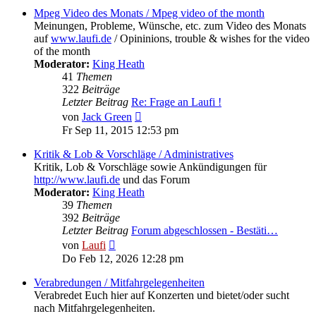
Mpeg Video des Monats / Mpeg video of the month
Meinungen, Probleme, Wünsche, etc. zum Video des Monats
auf
www.laufi.de
/ Opininions, trouble & wishes for the video
of the month
Moderator:
King Heath
41
Themen
322
Beiträge
Letzter Beitrag
Re: Frage an Laufi !
Neuester
von
Jack Green
Beitrag
Fr Sep 11, 2015 12:53 pm
Kritik & Lob & Vorschläge / Administratives
Kritik, Lob & Vorschläge sowie Ankündigungen für
http://www.laufi.de
und das Forum
Moderator:
King Heath
39
Themen
392
Beiträge
Letzter Beitrag
Forum abgeschlossen - Bestäti…
Neuester
von
Laufi
Beitrag
Do Feb 12, 2026 12:28 pm
Verabredungen / Mitfahrgelegenheiten
Verabredet Euch hier auf Konzerten und bietet/oder sucht
nach Mitfahrgelegenheiten.