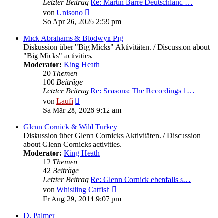
Letzter Beitrag
Re: Martin Barre Deutschland …
Neuester
von
Unisono
Beitrag
So Apr 26, 2026 2:59 pm
Mick Abrahams & Blodwyn Pig
Diskussion über "Big Micks" Aktivitäten. / Discussion about
"Big Micks" activities.
Moderator:
King Heath
20
Themen
100
Beiträge
Letzter Beitrag
Re: Seasons: The Recordings 1…
Neuester
von
Laufi
Beitrag
Sa Mär 28, 2026 9:12 am
Glenn Cornick & Wild Turkey
Diskussion über Glenn Cornicks Aktivitäten. / Discussion
about Glenn Cornicks activities.
Moderator:
King Heath
12
Themen
42
Beiträge
Letzter Beitrag
Re: Glenn Cornick ebenfalls s…
Neuester
von
Whistling Catfish
Beitrag
Fr Aug 29, 2014 9:07 pm
D. Palmer