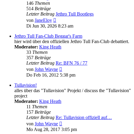
146
Themen
514
Beiträge
Letzter Beitrag
Jethro Tull Bootlegs
Neuester
von
JaneEloy
Beitrag
Di Jun 30, 2026 8:23 am
Jethro Tull Fan-Club Beggar's Farm
hier wird über den offiziellen Jethro Tull Fan-Club debattiert.
Moderator:
King Heath
33
Themen
357
Beiträge
Letzter Beitrag
Re: BFN 76 / 77
Neuester
von
John Wayne
Beitrag
Do Feb 16, 2012 5:38 pm
Tullavision!
alles über das "Tullavision" Projekt / discuss the "Tullavision"
project
Moderator:
King Heath
11
Themen
157
Beiträge
Letzter Beitrag
Re: Tullavision offiziell auf…
Neuester
von
John Wayne
Beitrag
Mo Aug 28, 2017 3:05 pm