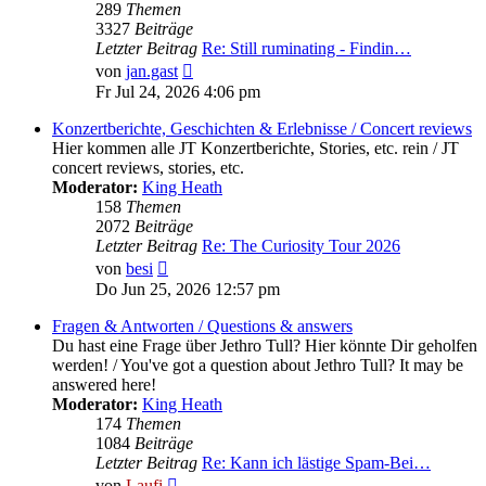
289
Themen
3327
Beiträge
Letzter Beitrag
Re: Still ruminating - Findin…
Neuester
von
jan.gast
Beitrag
Fr Jul 24, 2026 4:06 pm
Konzertberichte, Geschichten & Erlebnisse / Concert reviews
Hier kommen alle JT Konzertberichte, Stories, etc. rein / JT
concert reviews, stories, etc.
Moderator:
King Heath
158
Themen
2072
Beiträge
Letzter Beitrag
Re: The Curiosity Tour 2026
Neuester
von
besi
Beitrag
Do Jun 25, 2026 12:57 pm
Fragen & Antworten / Questions & answers
Du hast eine Frage über Jethro Tull? Hier könnte Dir geholfen
werden! / You've got a question about Jethro Tull? It may be
answered here!
Moderator:
King Heath
174
Themen
1084
Beiträge
Letzter Beitrag
Re: Kann ich lästige Spam-Bei…
Neuester
von
Laufi