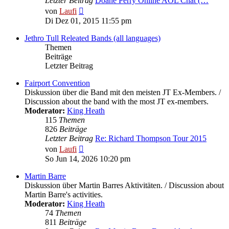
Letzter Beitrag
Doane Perry Online AOL Chat (…
Neuester
von
Laufi
Beitrag
Di Dez 01, 2015 11:55 pm
Jethro Tull Releated Bands (all languages)
Themen
Beiträge
Letzter Beitrag
Fairport Convention
Diskussion über die Band mit den meisten JT Ex-Members. /
Discussion about the band with the most JT ex-members.
Moderator:
King Heath
115
Themen
826
Beiträge
Letzter Beitrag
Re: Richard Thompson Tour 2015
Neuester
von
Laufi
Beitrag
So Jun 14, 2026 10:20 pm
Martin Barre
Diskussion über Martin Barres Aktivitäten. / Discussion about
Martin Barre's activities.
Moderator:
King Heath
74
Themen
811
Beiträge