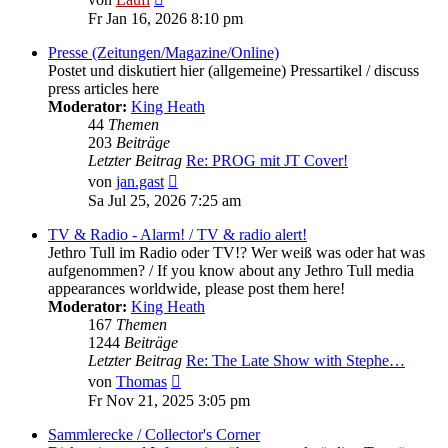
Beitrag
Fr Jan 16, 2026 8:10 pm
Presse (Zeitungen/Magazine/Online)
Postet und diskutiert hier (allgemeine) Pressartikel / discuss
press articles here
Moderator:
King Heath
44
Themen
203
Beiträge
Letzter Beitrag
Re: PROG mit JT Cover!
Neuester
von
jan.gast
Beitrag
Sa Jul 25, 2026 7:25 am
TV & Radio - Alarm! / TV & radio alert!
Jethro Tull im Radio oder TV!? Wer weiß was oder hat was
aufgenommen? / If you know about any Jethro Tull media
appearances worldwide, please post them here!
Moderator:
King Heath
167
Themen
1244
Beiträge
Letzter Beitrag
Re: The Late Show with Stephe…
Neuester
von
Thomas
Beitrag
Fr Nov 21, 2025 3:05 pm
Sammlerecke / Collector's Corner