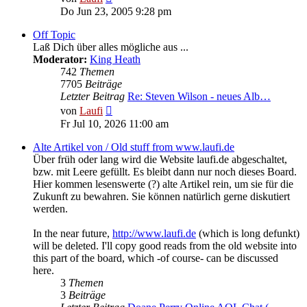
Beitrag
Do Jun 23, 2005 9:28 pm
Off Topic
Laß Dich über alles mögliche aus ...
Moderator:
King Heath
742
Themen
7705
Beiträge
Letzter Beitrag
Re: Steven Wilson - neues Alb…
Neuester
von
Laufi
Beitrag
Fr Jul 10, 2026 11:00 am
Alte Artikel von / Old stuff from www.laufi.de
Über früh oder lang wird die Website laufi.de abgeschaltet,
bzw. mit Leere gefüllt. Es bleibt dann nur noch dieses Board.
Hier kommen lesenswerte (?) alte Artikel rein, um sie für die
Zukunft zu bewahren. Sie können natürlich gerne diskutiert
werden.
In the near future,
http://www.laufi.de
(which is long defunkt)
will be deleted. I'll copy good reads from the old website into
this part of the board, which -of course- can be discussed
here.
3
Themen
3
Beiträge