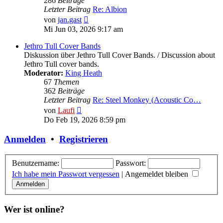
286
Beiträge
Letzter Beitrag
Re: Albion
Neuester
von
jan.gast
Beitrag
Mi Jun 03, 2026 9:17 am
Jethro Tull Cover Bands
Diskussion über Jethro Tull Cover Bands. / Discussion about
Jethro Tull cover bands.
Moderator:
King Heath
67
Themen
362
Beiträge
Letzter Beitrag
Re: Steel Monkey (Acoustic Co…
Neuester
von
Laufi
Beitrag
Do Feb 19, 2026 8:59 pm
Anmelden
•
Registrieren
Benutzername:
Passwort:
Ich habe mein Passwort vergessen
|
Angemeldet bleiben
Wer ist online?