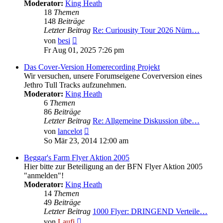
Moderator:
King Heath
18
Themen
148
Beiträge
Letzter Beitrag
Re: Curiousity Tour 2026 Nürn…
Neuester
von
besi
Beitrag
Fr Aug 01, 2025 7:26 pm
Das Cover-Version Homerecording Projekt
Wir versuchen, unsere Forumseigene Coverversion eines
Jethro Tull Tracks aufzunehmen.
Moderator:
King Heath
6
Themen
86
Beiträge
Letzter Beitrag
Re: Allgemeine Diskussion übe…
Neuester
von
lancelot
Beitrag
So Mär 23, 2014 12:00 am
Beggar's Farm Flyer Aktion 2005
Hier bitte zur Beteiligung an der BFN Flyer Aktion 2005
"anmelden"!
Moderator:
King Heath
14
Themen
49
Beiträge
Letzter Beitrag
1000 Flyer: DRINGEND Verteile…
Neuester
von
Laufi