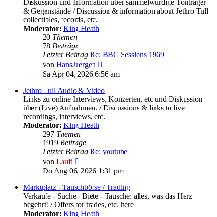
Diskussion und Information über sammelwürdige Tonträger
& Gegenstände / Discussion & information about Jethro Tull
collectibles, records, etc.
Moderator:
King Heath
20
Themen
78
Beiträge
Letzter Beitrag
Re: BBC Sessions 1969
Neuester
von
HansJuergen
Beitrag
Sa Apr 04, 2026 6:56 am
Jethro Tull Audio & Video
Links zu online Interviews, Konzerten, etc und Diskussion
über (Live) Aufnahmen. / Discussions & links to live
recordings, interviews, etc.
Moderator:
King Heath
297
Themen
1919
Beiträge
Letzter Beitrag
Re: youtube
Neuester
von
Laufi
Beitrag
Do Aug 06, 2026 1:31 pm
Marktplatz - Tauschbörse / Trading
Verkaufe - Suche - Biete - Tausche: alles, was das Herz
begehrt! / Offers for trades, etc. here
Moderator:
King Heath