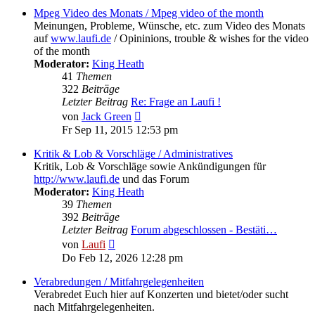
Mpeg Video des Monats / Mpeg video of the month
Meinungen, Probleme, Wünsche, etc. zum Video des Monats
auf
www.laufi.de
/ Opininions, trouble & wishes for the video
of the month
Moderator:
King Heath
41
Themen
322
Beiträge
Letzter Beitrag
Re: Frage an Laufi !
Neuester
von
Jack Green
Beitrag
Fr Sep 11, 2015 12:53 pm
Kritik & Lob & Vorschläge / Administratives
Kritik, Lob & Vorschläge sowie Ankündigungen für
http://www.laufi.de
und das Forum
Moderator:
King Heath
39
Themen
392
Beiträge
Letzter Beitrag
Forum abgeschlossen - Bestäti…
Neuester
von
Laufi
Beitrag
Do Feb 12, 2026 12:28 pm
Verabredungen / Mitfahrgelegenheiten
Verabredet Euch hier auf Konzerten und bietet/oder sucht
nach Mitfahrgelegenheiten.