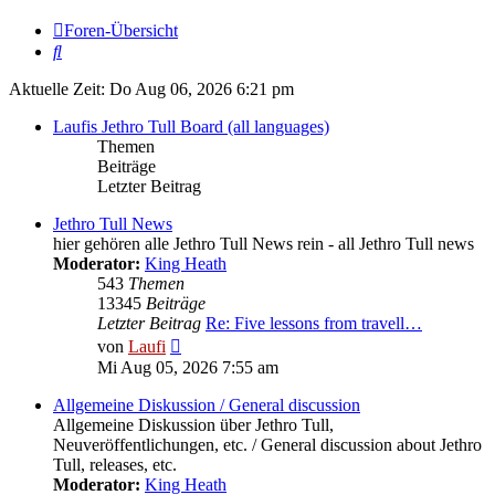
Foren-Übersicht
Suche
Aktuelle Zeit: Do Aug 06, 2026 6:21 pm
Laufis Jethro Tull Board (all languages)
Themen
Beiträge
Letzter Beitrag
Jethro Tull News
hier gehören alle Jethro Tull News rein - all Jethro Tull news
Moderator:
King Heath
543
Themen
13345
Beiträge
Letzter Beitrag
Re: Five lessons from travell…
Neuester
von
Laufi
Beitrag
Mi Aug 05, 2026 7:55 am
Allgemeine Diskussion / General discussion
Allgemeine Diskussion über Jethro Tull,
Neuveröffentlichungen, etc. / General discussion about Jethro
Tull, releases, etc.
Moderator:
King Heath