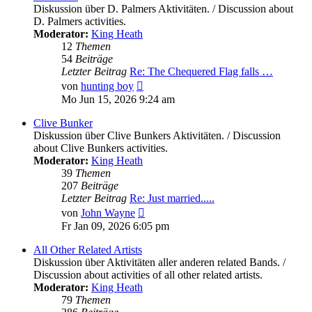
Diskussion über D. Palmers Aktivitäten. / Discussion about
D. Palmers activities.
Moderator:
King Heath
12
Themen
54
Beiträge
Letzter Beitrag
Re: The Chequered Flag falls …
Neuester
von
hunting boy
Beitrag
Mo Jun 15, 2026 9:24 am
Clive Bunker
Diskussion über Clive Bunkers Aktivitäten. / Discussion
about Clive Bunkers activities.
Moderator:
King Heath
39
Themen
207
Beiträge
Letzter Beitrag
Re: Just married.....
Neuester
von
John Wayne
Beitrag
Fr Jan 09, 2026 6:05 pm
All Other Related Artists
Diskussion über Aktivitäten aller anderen related Bands. /
Discussion about activities of all other related artists.
Moderator:
King Heath
79
Themen