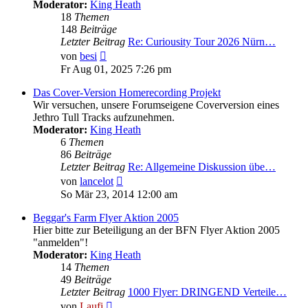
Moderator:
King Heath
18
Themen
148
Beiträge
Letzter Beitrag
Re: Curiousity Tour 2026 Nürn…
Neuester
von
besi
Beitrag
Fr Aug 01, 2025 7:26 pm
Das Cover-Version Homerecording Projekt
Wir versuchen, unsere Forumseigene Coverversion eines
Jethro Tull Tracks aufzunehmen.
Moderator:
King Heath
6
Themen
86
Beiträge
Letzter Beitrag
Re: Allgemeine Diskussion übe…
Neuester
von
lancelot
Beitrag
So Mär 23, 2014 12:00 am
Beggar's Farm Flyer Aktion 2005
Hier bitte zur Beteiligung an der BFN Flyer Aktion 2005
"anmelden"!
Moderator:
King Heath
14
Themen
49
Beiträge
Letzter Beitrag
1000 Flyer: DRINGEND Verteile…
Neuester
von
Laufi