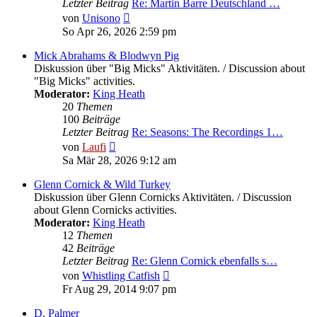
Letzter Beitrag
Re: Martin Barre Deutschland …
Neuester
von
Unisono
Beitrag
So Apr 26, 2026 2:59 pm
Mick Abrahams & Blodwyn Pig
Diskussion über "Big Micks" Aktivitäten. / Discussion about
"Big Micks" activities.
Moderator:
King Heath
20
Themen
100
Beiträge
Letzter Beitrag
Re: Seasons: The Recordings 1…
Neuester
von
Laufi
Beitrag
Sa Mär 28, 2026 9:12 am
Glenn Cornick & Wild Turkey
Diskussion über Glenn Cornicks Aktivitäten. / Discussion
about Glenn Cornicks activities.
Moderator:
King Heath
12
Themen
42
Beiträge
Letzter Beitrag
Re: Glenn Cornick ebenfalls s…
Neuester
von
Whistling Catfish
Beitrag
Fr Aug 29, 2014 9:07 pm
D. Palmer