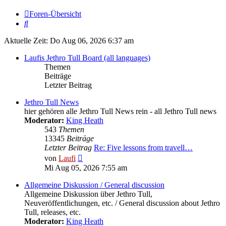
Foren-Übersicht
Suche
Aktuelle Zeit: Do Aug 06, 2026 6:37 am
Laufis Jethro Tull Board (all languages)
Themen
Beiträge
Letzter Beitrag
Jethro Tull News
hier gehören alle Jethro Tull News rein - all Jethro Tull news
Moderator:
King Heath
543
Themen
13345
Beiträge
Letzter Beitrag
Re: Five lessons from travell…
Neuester
von
Laufi
Beitrag
Mi Aug 05, 2026 7:55 am
Allgemeine Diskussion / General discussion
Allgemeine Diskussion über Jethro Tull,
Neuveröffentlichungen, etc. / General discussion about Jethro
Tull, releases, etc.
Moderator:
King Heath