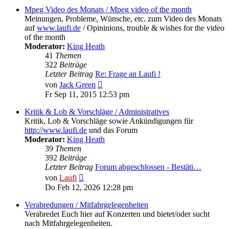
Mpeg Video des Monats / Mpeg video of the month
Meinungen, Probleme, Wünsche, etc. zum Video des Monats
auf
www.laufi.de
/ Opininions, trouble & wishes for the video
of the month
Moderator:
King Heath
41
Themen
322
Beiträge
Letzter Beitrag
Re: Frage an Laufi !
Neuester
von
Jack Green
Beitrag
Fr Sep 11, 2015 12:53 pm
Kritik & Lob & Vorschläge / Administratives
Kritik, Lob & Vorschläge sowie Ankündigungen für
http://www.laufi.de
und das Forum
Moderator:
King Heath
39
Themen
392
Beiträge
Letzter Beitrag
Forum abgeschlossen - Bestäti…
Neuester
von
Laufi
Beitrag
Do Feb 12, 2026 12:28 pm
Verabredungen / Mitfahrgelegenheiten
Verabredet Euch hier auf Konzerten und bietet/oder sucht
nach Mitfahrgelegenheiten.