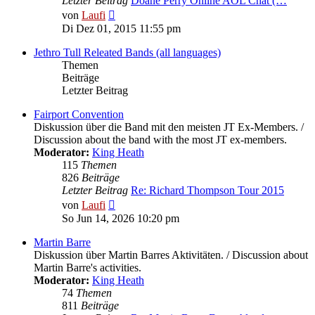
Letzter Beitrag
Doane Perry Online AOL Chat (…
Neuester
von
Laufi
Beitrag
Di Dez 01, 2015 11:55 pm
Jethro Tull Releated Bands (all languages)
Themen
Beiträge
Letzter Beitrag
Fairport Convention
Diskussion über die Band mit den meisten JT Ex-Members. /
Discussion about the band with the most JT ex-members.
Moderator:
King Heath
115
Themen
826
Beiträge
Letzter Beitrag
Re: Richard Thompson Tour 2015
Neuester
von
Laufi
Beitrag
So Jun 14, 2026 10:20 pm
Martin Barre
Diskussion über Martin Barres Aktivitäten. / Discussion about
Martin Barre's activities.
Moderator:
King Heath
74
Themen
811
Beiträge