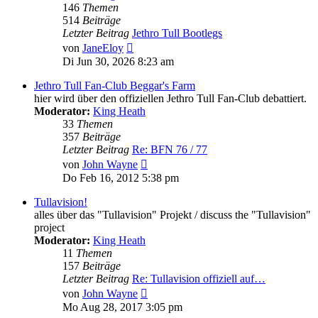
146
Themen
514
Beiträge
Letzter Beitrag
Jethro Tull Bootlegs
Neuester
von
JaneEloy
Beitrag
Di Jun 30, 2026 8:23 am
Jethro Tull Fan-Club Beggar's Farm
hier wird über den offiziellen Jethro Tull Fan-Club debattiert.
Moderator:
King Heath
33
Themen
357
Beiträge
Letzter Beitrag
Re: BFN 76 / 77
Neuester
von
John Wayne
Beitrag
Do Feb 16, 2012 5:38 pm
Tullavision!
alles über das "Tullavision" Projekt / discuss the "Tullavision"
project
Moderator:
King Heath
11
Themen
157
Beiträge
Letzter Beitrag
Re: Tullavision offiziell auf…
Neuester
von
John Wayne
Beitrag
Mo Aug 28, 2017 3:05 pm