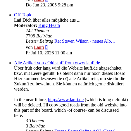
Beitrag
Do Jun 23, 2005 9:28 pm
Off Topic
Laß Dich über alles mögliche aus ...
Moderator:
King Heath
742
Themen
7705
Beiträge
Letzter Beitrag
Re: Steven Wilson - neues Alb…
Neuester
von
Laufi
Beitrag
Fr Jul 10, 2026 11:00 am
Alte Artikel von / Old stuff from www.laufi.de
Über früh oder lang wird die Website laufi.de abgeschaltet,
bzw. mit Leere gefüllt. Es bleibt dann nur noch dieses Board.
Hier kommen lesenswerte (?) alte Artikel rein, um sie für die
Zukunft zu bewahren. Sie können natürlich gerne diskutiert
werden.
In the near future,
http://www.laufi.de
(which is long defunkt)
will be deleted. I'll copy good reads from the old website into
this part of the board, which -of course- can be discussed
here.
3
Themen
3
Beiträge