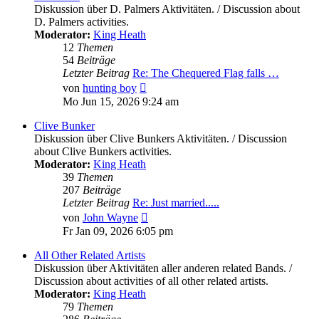
Diskussion über D. Palmers Aktivitäten. / Discussion about
D. Palmers activities.
Moderator:
King Heath
12
Themen
54
Beiträge
Letzter Beitrag
Re: The Chequered Flag falls …
Neuester
von
hunting boy
Beitrag
Mo Jun 15, 2026 9:24 am
Clive Bunker
Diskussion über Clive Bunkers Aktivitäten. / Discussion
about Clive Bunkers activities.
Moderator:
King Heath
39
Themen
207
Beiträge
Letzter Beitrag
Re: Just married.....
Neuester
von
John Wayne
Beitrag
Fr Jan 09, 2026 6:05 pm
All Other Related Artists
Diskussion über Aktivitäten aller anderen related Bands. /
Discussion about activities of all other related artists.
Moderator:
King Heath
79
Themen