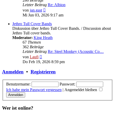
286
Beiträge
Letzter Beitrag
Re: Albion
Neuester
von
jan.gast
Beitrag
Mi Jun 03, 2026 9:17 am
Jethro Tull Cover Bands
Diskussion über Jethro Tull Cover Bands. / Discussion about
Jethro Tull cover bands.
Moderator:
King Heath
67
Themen
362
Beiträge
Letzter Beitrag
Re: Steel Monkey (Acoustic Co…
Neuester
von
Laufi
Beitrag
Do Feb 19, 2026 8:59 pm
Anmelden
•
Registrieren
Benutzername:
Passwort:
Ich habe mein Passwort vergessen
|
Angemeldet bleiben
Wer ist online?