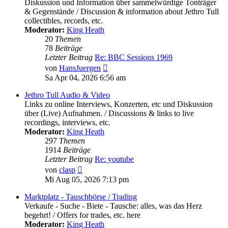
Diskussion und Information über sammelwürdige Tonträger
& Gegenstände / Discussion & information about Jethro Tull
collectibles, records, etc.
Moderator:
King Heath
20
Themen
78
Beiträge
Letzter Beitrag
Re: BBC Sessions 1969
Neuester
von
HansJuergen
Beitrag
Sa Apr 04, 2026 6:56 am
Jethro Tull Audio & Video
Links zu online Interviews, Konzerten, etc und Diskussion
über (Live) Aufnahmen. / Discussions & links to live
recordings, interviews, etc.
Moderator:
King Heath
297
Themen
1914
Beiträge
Letzter Beitrag
Re: youtube
Neuester
von
clasp
Beitrag
Mi Aug 05, 2026 7:13 pm
Marktplatz - Tauschbörse / Trading
Verkaufe - Suche - Biete - Tausche: alles, was das Herz
begehrt! / Offers for trades, etc. here
Moderator:
King Heath