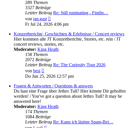
289
Themen
3327
Beiträge
Letzter Beitrag
Re: Still ruminating - Findin…
Neuester
von
jan.gast
Beitrag
Fr Jul 24, 2026 4:06 pm
Konzertberichte, Geschichten & Erlebnisse / Concert reviews
Hier kommen alle JT Konzertberichte, Stories, etc. rein / JT
concert reviews, stories, etc.
Moderator:
King Heath
158
Themen
2072
Beiträge
Letzter Beitrag
Re: The Curiosity Tour 2026
Neuester
von
besi
Beitrag
Do Jun 25, 2026 12:57 pm
Fragen & Antworten / Questions & answers
Du hast eine Frage über Jethro Tull? Hier könnte Dir geholfen
werden! / You've got a question about Jethro Tull? It may be
answered here!
Moderator:
King Heath
174
Themen
1084
Beiträge
Letzter Beitrag
Re: Kann ich lästige Spam-Bei…
Neuester
von
Laufi