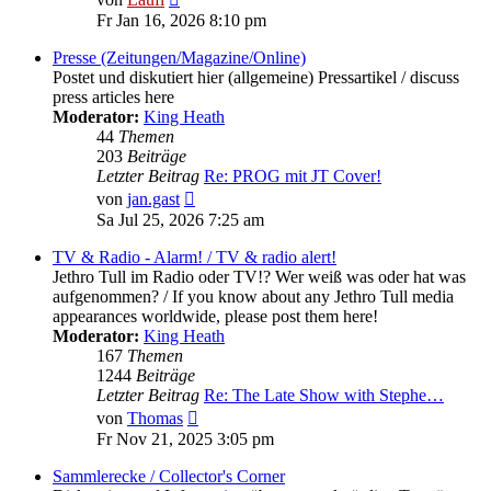
Beitrag
Fr Jan 16, 2026 8:10 pm
Presse (Zeitungen/Magazine/Online)
Postet und diskutiert hier (allgemeine) Pressartikel / discuss
press articles here
Moderator:
King Heath
44
Themen
203
Beiträge
Letzter Beitrag
Re: PROG mit JT Cover!
Neuester
von
jan.gast
Beitrag
Sa Jul 25, 2026 7:25 am
TV & Radio - Alarm! / TV & radio alert!
Jethro Tull im Radio oder TV!? Wer weiß was oder hat was
aufgenommen? / If you know about any Jethro Tull media
appearances worldwide, please post them here!
Moderator:
King Heath
167
Themen
1244
Beiträge
Letzter Beitrag
Re: The Late Show with Stephe…
Neuester
von
Thomas
Beitrag
Fr Nov 21, 2025 3:05 pm
Sammlerecke / Collector's Corner