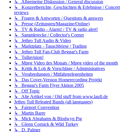
↳ Allgemeine Diskussion / General discussion
↳ Konzertberichte, Geschichten & Erlebnisse / Concert
reviews
↳ Fragen & Antworten / Questions & answers
↳ Presse (Zeitungen/Magazine/Online)
↳ TV & Radio - Alarm! / TV & radio alert!
↳ Sammlerecke / Collector's Corner
↳ Jethro Tull Audio & Video
↳ Marktplatz - Tauschbörse / Trading
↳ Jethro Tull Fan-Club Beggar's Farm
↳ Tullavision!
↳ Mpeg Video des Monats / Mpeg video of the month
↳ Kritik & Lob & Vorschläge / Administratives
↳ Verabredungen / Mitfahrgelegenheiten
↳ Das Cover-Version Homerecording Projekt
↳ Beggar's Farm Flyer Aktion 2005
↳ Off Topic
↳ Alte Artikel von / Old stuff from www.laufi.de
Jethro Tull Releated Bands (all languages)
↳ Fairport Convention
↳ Martin Barre
↳ Mick Abrahams & Blodwyn Pig
↳ Glenn Cornick & Wild Turkey
↳ D. Palmer