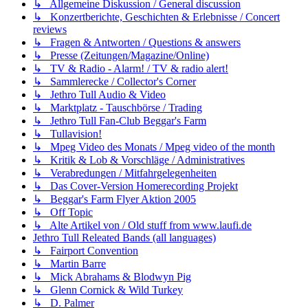
↳ Allgemeine Diskussion / General discussion
↳ Konzertberichte, Geschichten & Erlebnisse / Concert
reviews
↳ Fragen & Antworten / Questions & answers
↳ Presse (Zeitungen/Magazine/Online)
↳ TV & Radio - Alarm! / TV & radio alert!
↳ Sammlerecke / Collector's Corner
↳ Jethro Tull Audio & Video
↳ Marktplatz - Tauschbörse / Trading
↳ Jethro Tull Fan-Club Beggar's Farm
↳ Tullavision!
↳ Mpeg Video des Monats / Mpeg video of the month
↳ Kritik & Lob & Vorschläge / Administratives
↳ Verabredungen / Mitfahrgelegenheiten
↳ Das Cover-Version Homerecording Projekt
↳ Beggar's Farm Flyer Aktion 2005
↳ Off Topic
↳ Alte Artikel von / Old stuff from www.laufi.de
Jethro Tull Releated Bands (all languages)
↳ Fairport Convention
↳ Martin Barre
↳ Mick Abrahams & Blodwyn Pig
↳ Glenn Cornick & Wild Turkey
↳ D. Palmer