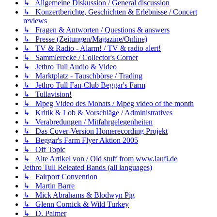
↳ Allgemeine Diskussion / General discussion
↳ Konzertberichte, Geschichten & Erlebnisse / Concert
reviews
↳ Fragen & Antworten / Questions & answers
↳ Presse (Zeitungen/Magazine/Online)
↳ TV & Radio - Alarm! / TV & radio alert!
↳ Sammlerecke / Collector's Corner
↳ Jethro Tull Audio & Video
↳ Marktplatz - Tauschbörse / Trading
↳ Jethro Tull Fan-Club Beggar's Farm
↳ Tullavision!
↳ Mpeg Video des Monats / Mpeg video of the month
↳ Kritik & Lob & Vorschläge / Administratives
↳ Verabredungen / Mitfahrgelegenheiten
↳ Das Cover-Version Homerecording Projekt
↳ Beggar's Farm Flyer Aktion 2005
↳ Off Topic
↳ Alte Artikel von / Old stuff from www.laufi.de
Jethro Tull Releated Bands (all languages)
↳ Fairport Convention
↳ Martin Barre
↳ Mick Abrahams & Blodwyn Pig
↳ Glenn Cornick & Wild Turkey
↳ D. Palmer