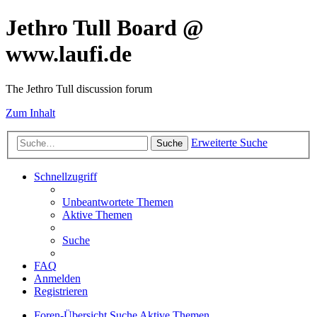
Jethro Tull Board @
www.laufi.de
The Jethro Tull discussion forum
Zum Inhalt
Erweiterte Suche
Suche
Schnellzugriff
Unbeantwortete Themen
Aktive Themen
Suche
FAQ
Anmelden
Registrieren
Foren-Übersicht
Suche
Aktive Themen