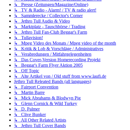
↳ Presse (Zeitungen/Magazine/Online)
↳ TV & Radio - Alarm! / TV & radio alert!
↳ Sammlerecke / Collector's Corner
↳ Jethro Tull Audio & Video
↳ Marktplatz - Tauschbörse / Trading
↳ Jethro Tull Fan-Club Beggar's Farm
↳ Tullavision!
↳ Mpeg Video des Monats / Mpeg video of the month
↳ Kritik & Lob & Vorschläge / Administratives
↳ Verabredungen / Mitfahrgelegenheiten
↳ Das Cover-Version Homerecording Projekt
↳ Beggar's Farm Flyer Aktion 2005
↳ Off Topic
↳ Alte Artikel von / Old stuff from www.laufi.de
Jethro Tull Releated Bands (all languages)
↳ Fairport Convention
↳ Martin Barre
↳ Mick Abrahams & Blodwyn Pig
↳ Glenn Cornick & Wild Turkey
↳ D. Palmer
↳ Clive Bunker
↳ All Other Related Artists
↳ Jethro Tull Cover Bands