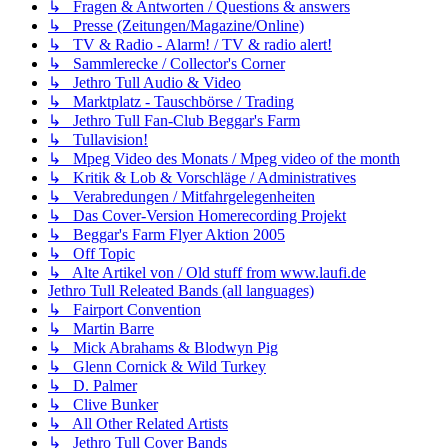
↳ Fragen & Antworten / Questions & answers
↳ Presse (Zeitungen/Magazine/Online)
↳ TV & Radio - Alarm! / TV & radio alert!
↳ Sammlerecke / Collector's Corner
↳ Jethro Tull Audio & Video
↳ Marktplatz - Tauschbörse / Trading
↳ Jethro Tull Fan-Club Beggar's Farm
↳ Tullavision!
↳ Mpeg Video des Monats / Mpeg video of the month
↳ Kritik & Lob & Vorschläge / Administratives
↳ Verabredungen / Mitfahrgelegenheiten
↳ Das Cover-Version Homerecording Projekt
↳ Beggar's Farm Flyer Aktion 2005
↳ Off Topic
↳ Alte Artikel von / Old stuff from www.laufi.de
Jethro Tull Releated Bands (all languages)
↳ Fairport Convention
↳ Martin Barre
↳ Mick Abrahams & Blodwyn Pig
↳ Glenn Cornick & Wild Turkey
↳ D. Palmer
↳ Clive Bunker
↳ All Other Related Artists
↳ Jethro Tull Cover Bands