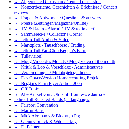
↳ Allgemeine Diskussion / General discussion
↳ Konzertberichte, Geschichten & Erlebnisse / Concert
reviews
↳ Fragen & Antworten / Questions & answers
↳ Presse (Zeitungen/Magazine/Online)
↳ TV & Radio - Alarm! / TV & radio alert!
↳ Sammlerecke / Collector's Corner
↳ Jethro Tull Audio & Video
↳ Marktplatz - Tauschbörse / Trading
↳ Jethro Tull Fan-Club Beggar's Farm
↳ Tullavision!
↳ Mpeg Video des Monats / Mpeg video of the month
↳ Kritik & Lob & Vorschläge / Administratives
↳ Verabredungen / Mitfahrgelegenheiten
↳ Das Cover-Version Homerecording Projekt
↳ Beggar's Farm Flyer Aktion 2005
↳ Off Topic
↳ Alte Artikel von / Old stuff from www.laufi.de
Jethro Tull Releated Bands (all languages)
↳ Fairport Convention
↳ Martin Barre
↳ Mick Abrahams & Blodwyn Pig
↳ Glenn Cornick & Wild Turkey
↳ D. Palmer