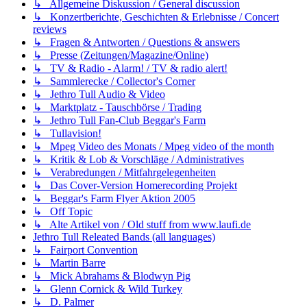
↳ Allgemeine Diskussion / General discussion
↳ Konzertberichte, Geschichten & Erlebnisse / Concert
reviews
↳ Fragen & Antworten / Questions & answers
↳ Presse (Zeitungen/Magazine/Online)
↳ TV & Radio - Alarm! / TV & radio alert!
↳ Sammlerecke / Collector's Corner
↳ Jethro Tull Audio & Video
↳ Marktplatz - Tauschbörse / Trading
↳ Jethro Tull Fan-Club Beggar's Farm
↳ Tullavision!
↳ Mpeg Video des Monats / Mpeg video of the month
↳ Kritik & Lob & Vorschläge / Administratives
↳ Verabredungen / Mitfahrgelegenheiten
↳ Das Cover-Version Homerecording Projekt
↳ Beggar's Farm Flyer Aktion 2005
↳ Off Topic
↳ Alte Artikel von / Old stuff from www.laufi.de
Jethro Tull Releated Bands (all languages)
↳ Fairport Convention
↳ Martin Barre
↳ Mick Abrahams & Blodwyn Pig
↳ Glenn Cornick & Wild Turkey
↳ D. Palmer