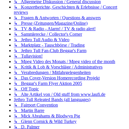
↳ Allgemeine Diskussion / General discussion
↳ Konzertberichte, Geschichten & Erlebnisse / Concert
reviews
↳ Fragen & Antworten / Questions & answers
↳ Presse (Zeitungen/Magazine/Online)
↳ TV & Radio - Alarm! / TV & radio alert!
↳ Sammlerecke / Collector's Corner
↳ Jethro Tull Audio & Video
↳ Marktplatz - Tauschbörse / Trading
↳ Jethro Tull Fan-Club Beggar's Farm
↳ Tullavision!
↳ Mpeg Video des Monats / Mpeg video of the month
↳ Kritik & Lob & Vorschläge / Administratives
↳ Verabredungen / Mitfahrgelegenheiten
↳ Das Cover-Version Homerecording Projekt
↳ Beggar's Farm Flyer Aktion 2005
↳ Off Topic
↳ Alte Artikel von / Old stuff from www.laufi.de
Jethro Tull Releated Bands (all languages)
↳ Fairport Convention
↳ Martin Barre
↳ Mick Abrahams & Blodwyn Pig
↳ Glenn Cornick & Wild Turkey
↳ D. Palmer