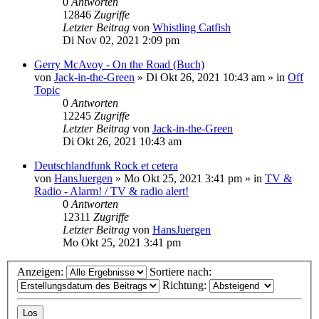
0
Antworten
12846
Zugriffe
Letzter Beitrag
von
Whistling Catfish
Di Nov 02, 2021 2:09 pm
Gerry McAvoy - On the Road (Buch)
von
Jack-in-the-Green
»
Di Okt 26, 2021 10:43 am
» in
Off
Topic
0
Antworten
12245
Zugriffe
Letzter Beitrag
von
Jack-in-the-Green
Di Okt 26, 2021 10:43 am
Deutschlandfunk Rock et cetera
von
HansJuergen
»
Mo Okt 25, 2021 3:41 pm
» in
TV &
Radio - Alarm! / TV & radio alert!
0
Antworten
12311
Zugriffe
Letzter Beitrag
von
HansJuergen
Mo Okt 25, 2021 3:41 pm
Anzeigen:
Sortiere nach:
Richtung: