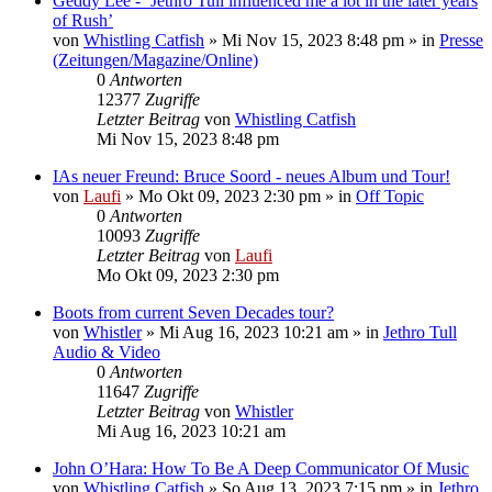
Geddy Lee - ‘Jethro Tull influenced me a lot in the later years
of Rush’
von
Whistling Catfish
»
Mi Nov 15, 2023 8:48 pm
» in
Presse
(Zeitungen/Magazine/Online)
0
Antworten
12377
Zugriffe
Letzter Beitrag
von
Whistling Catfish
Mi Nov 15, 2023 8:48 pm
IAs neuer Freund: Bruce Soord - neues Album und Tour!
von
Laufi
»
Mo Okt 09, 2023 2:30 pm
» in
Off Topic
0
Antworten
10093
Zugriffe
Letzter Beitrag
von
Laufi
Mo Okt 09, 2023 2:30 pm
Boots from current Seven Decades tour?
von
Whistler
»
Mi Aug 16, 2023 10:21 am
» in
Jethro Tull
Audio & Video
0
Antworten
11647
Zugriffe
Letzter Beitrag
von
Whistler
Mi Aug 16, 2023 10:21 am
John O’Hara: How To Be A Deep Communicator Of Music
von
Whistling Catfish
»
So Aug 13, 2023 7:15 pm
» in
Jethro