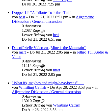
Di Jul 26, 2022 7:25 pm
Doppel-LP "A Tribute To Jethro Tull"
von
besi
»
Do Jul 21, 2022 6:51 pm
» in
Allgemeine
Diskussion / General discussion
0
Antworten
12087
Zugriffe
Letzter Beitrag
von
besi
Do Jul 21, 2022 6:51 pm
Das offizielle Video zu „Mine is the Mountain“
von
mart
»
Do Jul 21, 2022 2:05 pm
» in
Jethro Tull Audio &
Video
0
Antworten
11415
Zugriffe
Letzter Beitrag
von
mart
Do Jul 21, 2022 2:05 pm
"What ifs, maybes and might-have-beens" .....
von
Whistling Catfish
»
Do Apr 28, 2022 3:53 pm
» in
Allgemeine Diskussion / General discussion
0
Antworten
13010
Zugriffe
Letzter Beitrag
von
Whistling Catfish
Do Apr 28, 2022 3:53 pm