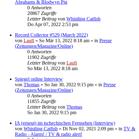
Abrahams & Blodwyn Pig
0
Antworten
20867
Zugriffe
Letzter Beitrag
von
Whistling Catfish
Do Apr 07, 2022 2:53 pm
Record Collector #529 (March 2022)
von
Laufi
»
So Mär 13, 2022 8:18 am
» in
Presse
(Zeitungen/Magazine/Online)
0
Antworten
11902
Zugriffe
Letzter Beitrag
von
Laufi
So Mär 13, 2022 8:18 am
Spiegel online Interview
von
Thomas
»
So Jan 30, 2022 9:15 pm
» in
Presse
(Zeitungen/Magazine/Online)
0
Antworten
11855
Zugriffe
Letzter Beitrag
von
Thomas
So Jan 30, 2022 9:15 pm
IA (erneut) im tschechischen Fernsehen (Interview)
von
Whistling Catfish
»
Di Nov 02, 2021 2:09 pm
» in
TV &
Radio - Alarm! / TV & radio alert!