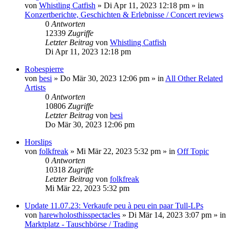
von
Whistling Catfish
»
Di Apr 11, 2023 12:18 pm
» in
Konzertberichte, Geschichten & Erlebnisse / Concert reviews
0
Antworten
12339
Zugriffe
Letzter Beitrag
von
Whistling Catfish
Di Apr 11, 2023 12:18 pm
Robespierre
von
besi
»
Do Mär 30, 2023 12:06 pm
» in
All Other Related
Artists
0
Antworten
10806
Zugriffe
Letzter Beitrag
von
besi
Do Mär 30, 2023 12:06 pm
Horslips
von
folkfreak
»
Mi Mär 22, 2023 5:32 pm
» in
Off Topic
0
Antworten
10318
Zugriffe
Letzter Beitrag
von
folkfreak
Mi Mär 22, 2023 5:32 pm
Update 11.07.23: Verkaufe peu à peu ein paar Tull-LPs
von
harewholosthisspectacles
»
Di Mär 14, 2023 3:07 pm
» in
Marktplatz - Tauschbörse / Trading