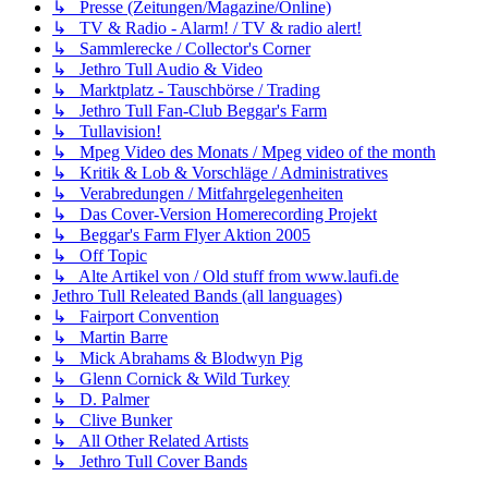
↳ Presse (Zeitungen/Magazine/Online)
↳ TV & Radio - Alarm! / TV & radio alert!
↳ Sammlerecke / Collector's Corner
↳ Jethro Tull Audio & Video
↳ Marktplatz - Tauschbörse / Trading
↳ Jethro Tull Fan-Club Beggar's Farm
↳ Tullavision!
↳ Mpeg Video des Monats / Mpeg video of the month
↳ Kritik & Lob & Vorschläge / Administratives
↳ Verabredungen / Mitfahrgelegenheiten
↳ Das Cover-Version Homerecording Projekt
↳ Beggar's Farm Flyer Aktion 2005
↳ Off Topic
↳ Alte Artikel von / Old stuff from www.laufi.de
Jethro Tull Releated Bands (all languages)
↳ Fairport Convention
↳ Martin Barre
↳ Mick Abrahams & Blodwyn Pig
↳ Glenn Cornick & Wild Turkey
↳ D. Palmer
↳ Clive Bunker
↳ All Other Related Artists
↳ Jethro Tull Cover Bands