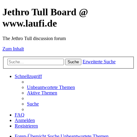
Jethro Tull Board @
www.laufi.de
The Jethro Tull discussion forum
Zum Inhalt
Erweiterte Suche
Suche
Schnellzugriff
Unbeantwortete Themen
Aktive Themen
Suche
FAQ
Anmelden
Registrieren
Foren-Übersicht
Suche
Unbeantwortete Themen