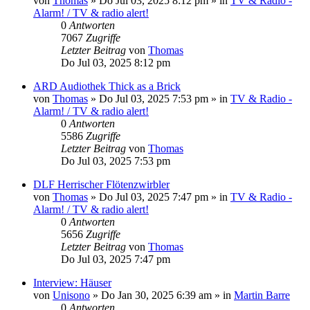
von
Thomas
»
Do Jul 03, 2025 8:12 pm
» in
TV & Radio -
Alarm! / TV & radio alert!
0
Antworten
7067
Zugriffe
Letzter Beitrag
von
Thomas
Do Jul 03, 2025 8:12 pm
ARD Audiothek Thick as a Brick
von
Thomas
»
Do Jul 03, 2025 7:53 pm
» in
TV & Radio -
Alarm! / TV & radio alert!
0
Antworten
5586
Zugriffe
Letzter Beitrag
von
Thomas
Do Jul 03, 2025 7:53 pm
DLF Herrischer Flötenzwirbler
von
Thomas
»
Do Jul 03, 2025 7:47 pm
» in
TV & Radio -
Alarm! / TV & radio alert!
0
Antworten
5656
Zugriffe
Letzter Beitrag
von
Thomas
Do Jul 03, 2025 7:47 pm
Interview: Häuser
von
Unisono
»
Do Jan 30, 2025 6:39 am
» in
Martin Barre
0
Antworten