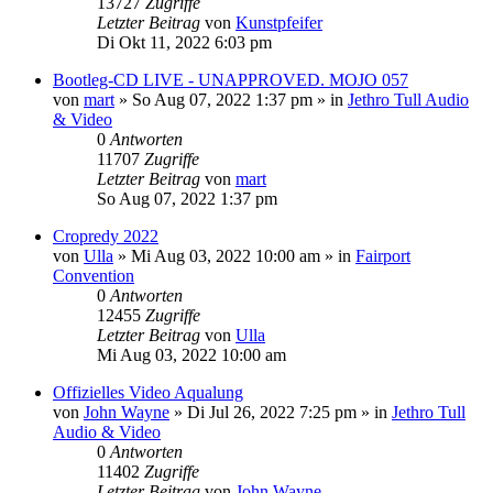
13727
Zugriffe
Letzter Beitrag
von
Kunstpfeifer
Di Okt 11, 2022 6:03 pm
Bootleg-CD LIVE - UNAPPROVED. MOJO 057
von
mart
»
So Aug 07, 2022 1:37 pm
» in
Jethro Tull Audio
& Video
0
Antworten
11707
Zugriffe
Letzter Beitrag
von
mart
So Aug 07, 2022 1:37 pm
Cropredy 2022
von
Ulla
»
Mi Aug 03, 2022 10:00 am
» in
Fairport
Convention
0
Antworten
12455
Zugriffe
Letzter Beitrag
von
Ulla
Mi Aug 03, 2022 10:00 am
Offizielles Video Aqualung
von
John Wayne
»
Di Jul 26, 2022 7:25 pm
» in
Jethro Tull
Audio & Video
0
Antworten
11402
Zugriffe
Letzter Beitrag
von
John Wayne