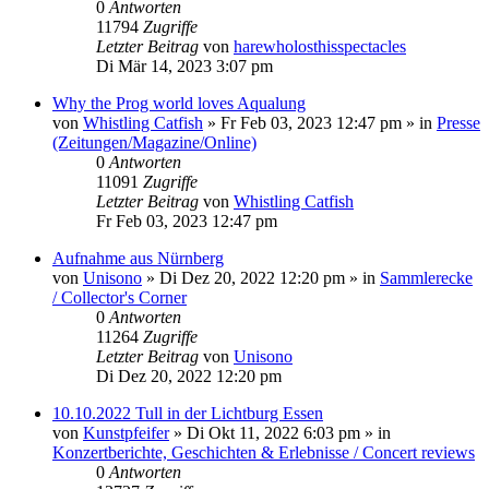
0
Antworten
11794
Zugriffe
Letzter Beitrag
von
harewholosthisspectacles
Di Mär 14, 2023 3:07 pm
Why the Prog world loves Aqualung
von
Whistling Catfish
»
Fr Feb 03, 2023 12:47 pm
» in
Presse
(Zeitungen/Magazine/Online)
0
Antworten
11091
Zugriffe
Letzter Beitrag
von
Whistling Catfish
Fr Feb 03, 2023 12:47 pm
Aufnahme aus Nürnberg
von
Unisono
»
Di Dez 20, 2022 12:20 pm
» in
Sammlerecke
/ Collector's Corner
0
Antworten
11264
Zugriffe
Letzter Beitrag
von
Unisono
Di Dez 20, 2022 12:20 pm
10.10.2022 Tull in der Lichtburg Essen
von
Kunstpfeifer
»
Di Okt 11, 2022 6:03 pm
» in
Konzertberichte, Geschichten & Erlebnisse / Concert reviews
0
Antworten