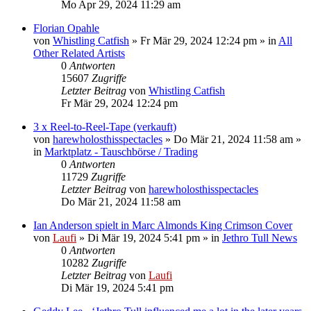
Mo Apr 29, 2024 11:29 am
Florian Opahle
von
Whistling Catfish
»
Fr Mär 29, 2024 12:24 pm
» in
All
Other Related Artists
0
Antworten
15607
Zugriffe
Letzter Beitrag
von
Whistling Catfish
Fr Mär 29, 2024 12:24 pm
3 x Reel-to-Reel-Tape (verkauft)
von
harewholosthisspectacles
»
Do Mär 21, 2024 11:58 am
»
in
Marktplatz - Tauschbörse / Trading
0
Antworten
11729
Zugriffe
Letzter Beitrag
von
harewholosthisspectacles
Do Mär 21, 2024 11:58 am
Ian Anderson spielt in Marc Almonds King Crimson Cover
von
Laufi
»
Di Mär 19, 2024 5:41 pm
» in
Jethro Tull News
0
Antworten
10282
Zugriffe
Letzter Beitrag
von
Laufi
Di Mär 19, 2024 5:41 pm