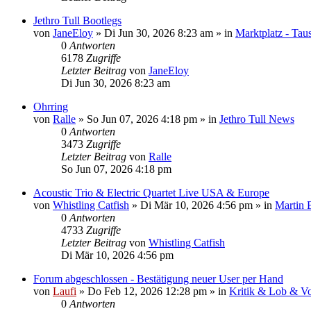
Jethro Tull Bootlegs
von
JaneEloy
»
Di Jun 30, 2026 8:23 am
» in
Marktplatz - Tau
0
Antworten
6178
Zugriffe
Letzter Beitrag
von
JaneEloy
Di Jun 30, 2026 8:23 am
Ohrring
von
Ralle
»
So Jun 07, 2026 4:18 pm
» in
Jethro Tull News
0
Antworten
3473
Zugriffe
Letzter Beitrag
von
Ralle
So Jun 07, 2026 4:18 pm
Acoustic Trio & Electric Quartet Live USA & Europe
von
Whistling Catfish
»
Di Mär 10, 2026 4:56 pm
» in
Martin 
0
Antworten
4733
Zugriffe
Letzter Beitrag
von
Whistling Catfish
Di Mär 10, 2026 4:56 pm
Forum abgeschlossen - Bestätigung neuer User per Hand
von
Laufi
»
Do Feb 12, 2026 12:28 pm
» in
Kritik & Lob & Vo
0
Antworten