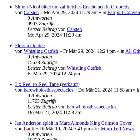
Simon Nicol bittet um zahlreiches Erscheinen in Cropredy
von
Carsten
»
Mo Apr 29, 2024 11:29 am
» in
Fairport Conven
0
Antworten
9903
Zugriffe
Letzter Beitrag
von
Carsten
Mo Apr 29, 2024 11:29 am
Florian Opahle
von
Whistling Catfish
»
Fr Mär 29, 2024 12:24 pm
» in
All Oth
0
Antworten
15638
Zugriffe
Letzter Beitrag
von
Whistling Catfish
Fr Mär 29, 2024 12:24 pm
3 x Reel-to-Reel-Tape (verkauft)
von
harewholosthisspectacles
»
Do Mär 21, 2024 11:58 am
» i
0
Antworten
11763
Zugriffe
Letzter Beitrag
von
harewholosthisspectacles
Do Mär 21, 2024 11:58 am
Ian Anderson spielt in Marc Almonds King Crimson Cover
von
Laufi
»
Di Mär 19, 2024 5:41 pm
» in
Jethro Tull News
0
Antworten
10320
Zugriffe