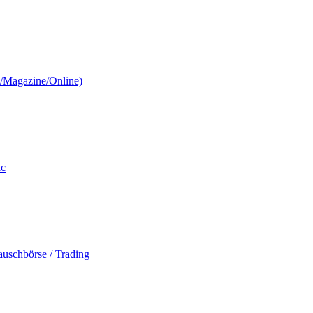
n/Magazine/Online)
ic
auschbörse / Trading