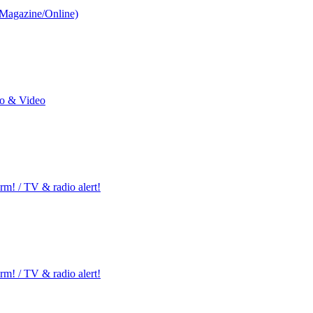
/Magazine/Online)
io & Video
m! / TV & radio alert!
m! / TV & radio alert!