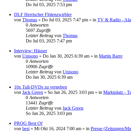
Do Jul 03, 2025 7:53 pm
DLF Herrischer Flötenzwirbler
von
Thomas
»
Do Jul 03, 2025 7:47 pm
» in
TV & Radio - Alar
0
Antworten
5697
Zugriffe
Letzter Beitrag
von
Thomas
Do Jul 03, 2025 7:47 pm
Interview: Häuser
von
Unisono
»
Do Jan 30, 2025 6:39 am
» in
Martin Barre
0
Antworten
10906
Zugriffe
Letzter Beitrag
von
Unisono
Do Jan 30, 2025 6:39 am
10x Tull-DVDs zu vergeben
von
Jack Green
»
So Jan 26, 2025 3:03 pm
» in
Marktplatz - T
0
Antworten
13441
Zugriffe
Letzter Beitrag
von
Jack Green
So Jan 26, 2025 3:03 pm
PROG Best Of
von
besi
»
Mi Okt 16, 2024 7:00 am
» in
Presse (Zeitungen/Ma