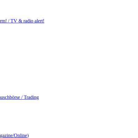
m! / TV & radio alert!
auschbörse / Trading
gazine/Online)