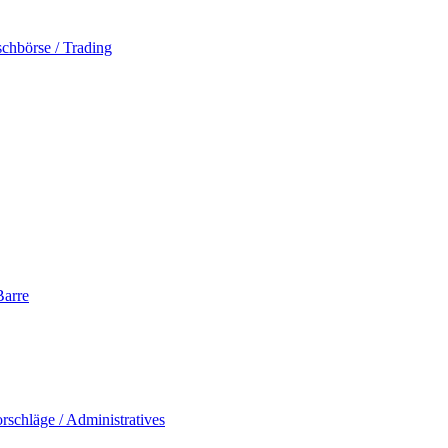
schbörse / Trading
Barre
rschläge / Administratives