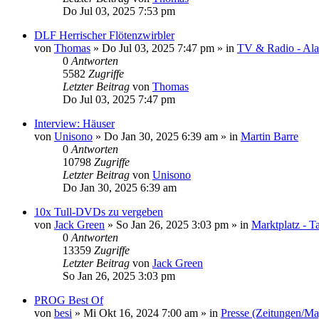
Do Jul 03, 2025 7:53 pm
DLF Herrischer Flötenzwirbler
von
Thomas
»
Do Jul 03, 2025 7:47 pm
» in
TV & Radio - Alar
0
Antworten
5582
Zugriffe
Letzter Beitrag
von
Thomas
Do Jul 03, 2025 7:47 pm
Interview: Häuser
von
Unisono
»
Do Jan 30, 2025 6:39 am
» in
Martin Barre
0
Antworten
10798
Zugriffe
Letzter Beitrag
von
Unisono
Do Jan 30, 2025 6:39 am
10x Tull-DVDs zu vergeben
von
Jack Green
»
So Jan 26, 2025 3:03 pm
» in
Marktplatz - T
0
Antworten
13359
Zugriffe
Letzter Beitrag
von
Jack Green
So Jan 26, 2025 3:03 pm
PROG Best Of
von
besi
»
Mi Okt 16, 2024 7:00 am
» in
Presse (Zeitungen/Ma