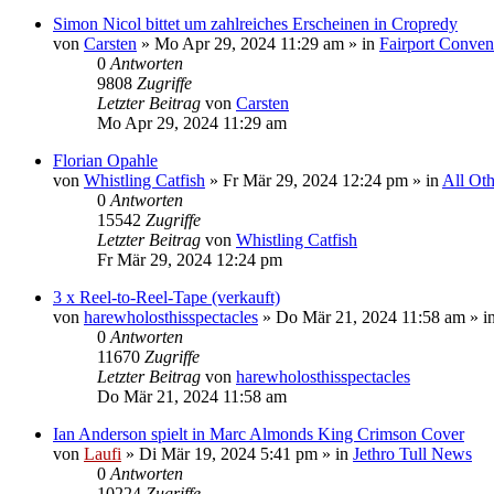
Simon Nicol bittet um zahlreiches Erscheinen in Cropredy
von
Carsten
»
Mo Apr 29, 2024 11:29 am
» in
Fairport Conven
0
Antworten
9808
Zugriffe
Letzter Beitrag
von
Carsten
Mo Apr 29, 2024 11:29 am
Florian Opahle
von
Whistling Catfish
»
Fr Mär 29, 2024 12:24 pm
» in
All Oth
0
Antworten
15542
Zugriffe
Letzter Beitrag
von
Whistling Catfish
Fr Mär 29, 2024 12:24 pm
3 x Reel-to-Reel-Tape (verkauft)
von
harewholosthisspectacles
»
Do Mär 21, 2024 11:58 am
» i
0
Antworten
11670
Zugriffe
Letzter Beitrag
von
harewholosthisspectacles
Do Mär 21, 2024 11:58 am
Ian Anderson spielt in Marc Almonds King Crimson Cover
von
Laufi
»
Di Mär 19, 2024 5:41 pm
» in
Jethro Tull News
0
Antworten
10224
Zugriffe