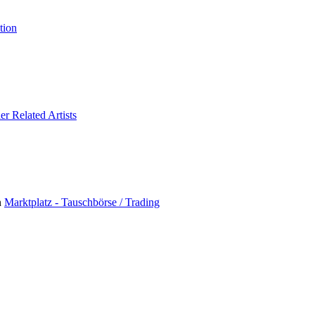
tion
er Related Artists
n
Marktplatz - Tauschbörse / Trading