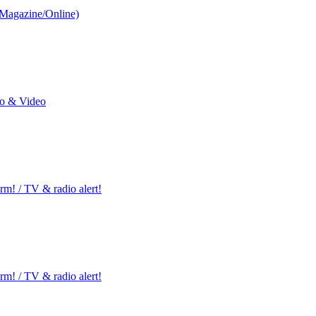
/Magazine/Online)
io & Video
m! / TV & radio alert!
m! / TV & radio alert!