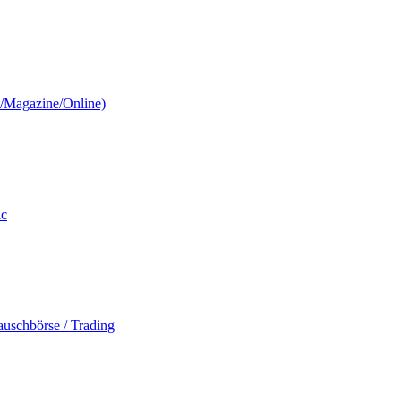
n/Magazine/Online)
ic
auschbörse / Trading