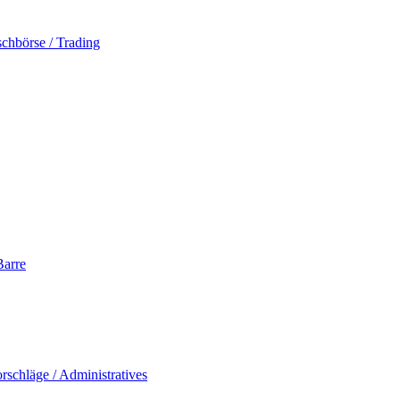
schbörse / Trading
Barre
rschläge / Administratives