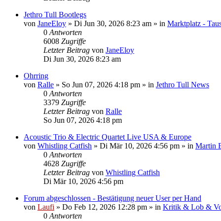
Jethro Tull Bootlegs
von
JaneEloy
»
Di Jun 30, 2026 8:23 am
» in
Marktplatz - Tau
0
Antworten
6008
Zugriffe
Letzter Beitrag
von
JaneEloy
Di Jun 30, 2026 8:23 am
Ohrring
von
Ralle
»
So Jun 07, 2026 4:18 pm
» in
Jethro Tull News
0
Antworten
3379
Zugriffe
Letzter Beitrag
von
Ralle
So Jun 07, 2026 4:18 pm
Acoustic Trio & Electric Quartet Live USA & Europe
von
Whistling Catfish
»
Di Mär 10, 2026 4:56 pm
» in
Martin 
0
Antworten
4628
Zugriffe
Letzter Beitrag
von
Whistling Catfish
Di Mär 10, 2026 4:56 pm
Forum abgeschlossen - Bestätigung neuer User per Hand
von
Laufi
»
Do Feb 12, 2026 12:28 pm
» in
Kritik & Lob & Vo
0
Antworten