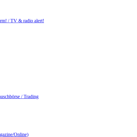
m! / TV & radio alert!
auschbörse / Trading
gazine/Online)