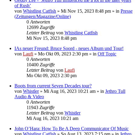
Geddy Lee - ‘Jethro Tull influenced me a lot in the later years
of Rush’
von
Whistling Catfish
»
Mi Nov 15, 2023 8:48 pm
» in
Presse
(Zeitungen/Magazine/Online)
0
Antworten
12699
Zugriffe
Letzter Beitrag
von
Whistling Catfish
Mi Nov 15, 2023 8:48 pm
IAs neuer Freund: Bruce Soord - neues Album und Tour!
von
Laufi
»
Mo Okt 09, 2023 2:30 pm
» in
Off Topic
0
Antworten
10400
Zugriffe
Letzter Beitrag
von
Laufi
Mo Okt 09, 2023 2:30 pm
Boots from current Seven Decades tour?
von
Whistler
»
Mi Aug 16, 2023 10:21 am
» in
Jethro Tull
Audio & Video
0
Antworten
11943
Zugriffe
Letzter Beitrag
von
Whistler
Mi Aug 16, 2023 10:21 am
John O’Hara: How To Be A Deep Communicator Of Music
von
Whistling Catfish
»
So Aug 13, 2023 7:15 pm
» in
Jethro