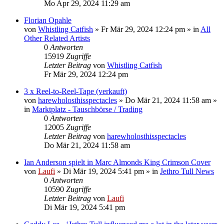
Mo Apr 29, 2024 11:29 am
Florian Opahle
von
Whistling Catfish
»
Fr Mär 29, 2024 12:24 pm
» in
All
Other Related Artists
0
Antworten
15919
Zugriffe
Letzter Beitrag
von
Whistling Catfish
Fr Mär 29, 2024 12:24 pm
3 x Reel-to-Reel-Tape (verkauft)
von
harewholosthisspectacles
»
Do Mär 21, 2024 11:58 am
»
in
Marktplatz - Tauschbörse / Trading
0
Antworten
12005
Zugriffe
Letzter Beitrag
von
harewholosthisspectacles
Do Mär 21, 2024 11:58 am
Ian Anderson spielt in Marc Almonds King Crimson Cover
von
Laufi
»
Di Mär 19, 2024 5:41 pm
» in
Jethro Tull News
0
Antworten
10590
Zugriffe
Letzter Beitrag
von
Laufi
Di Mär 19, 2024 5:41 pm