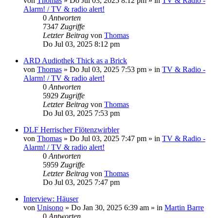
von
Thomas
»
Do Jul 03, 2025 8:12 pm
» in
TV & Radio -
Alarm! / TV & radio alert!
0
Antworten
7347
Zugriffe
Letzter Beitrag
von
Thomas
Do Jul 03, 2025 8:12 pm
ARD Audiothek Thick as a Brick
von
Thomas
»
Do Jul 03, 2025 7:53 pm
» in
TV & Radio -
Alarm! / TV & radio alert!
0
Antworten
5929
Zugriffe
Letzter Beitrag
von
Thomas
Do Jul 03, 2025 7:53 pm
DLF Herrischer Flötenzwirbler
von
Thomas
»
Do Jul 03, 2025 7:47 pm
» in
TV & Radio -
Alarm! / TV & radio alert!
0
Antworten
5959
Zugriffe
Letzter Beitrag
von
Thomas
Do Jul 03, 2025 7:47 pm
Interview: Häuser
von
Unisono
»
Do Jan 30, 2025 6:39 am
» in
Martin Barre
0
Antworten