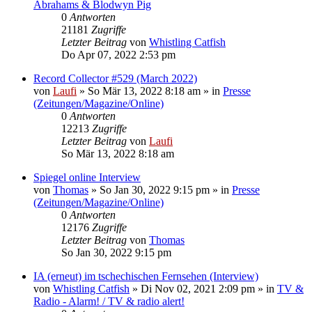
Abrahams & Blodwyn Pig
0
Antworten
21181
Zugriffe
Letzter Beitrag
von
Whistling Catfish
Do Apr 07, 2022 2:53 pm
Record Collector #529 (March 2022)
von
Laufi
»
So Mär 13, 2022 8:18 am
» in
Presse
(Zeitungen/Magazine/Online)
0
Antworten
12213
Zugriffe
Letzter Beitrag
von
Laufi
So Mär 13, 2022 8:18 am
Spiegel online Interview
von
Thomas
»
So Jan 30, 2022 9:15 pm
» in
Presse
(Zeitungen/Magazine/Online)
0
Antworten
12176
Zugriffe
Letzter Beitrag
von
Thomas
So Jan 30, 2022 9:15 pm
IA (erneut) im tschechischen Fernsehen (Interview)
von
Whistling Catfish
»
Di Nov 02, 2021 2:09 pm
» in
TV &
Radio - Alarm! / TV & radio alert!