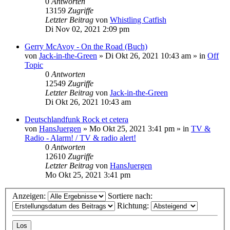
0
Antworten
13159
Zugriffe
Letzter Beitrag
von
Whistling Catfish
Di Nov 02, 2021 2:09 pm
Gerry McAvoy - On the Road (Buch)
von
Jack-in-the-Green
»
Di Okt 26, 2021 10:43 am
» in
Off
Topic
0
Antworten
12549
Zugriffe
Letzter Beitrag
von
Jack-in-the-Green
Di Okt 26, 2021 10:43 am
Deutschlandfunk Rock et cetera
von
HansJuergen
»
Mo Okt 25, 2021 3:41 pm
» in
TV &
Radio - Alarm! / TV & radio alert!
0
Antworten
12610
Zugriffe
Letzter Beitrag
von
HansJuergen
Mo Okt 25, 2021 3:41 pm
Anzeigen:
Sortiere nach:
Richtung: