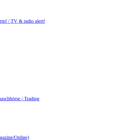
m! / TV & radio alert!
auschbörse / Trading
gazine/Online)