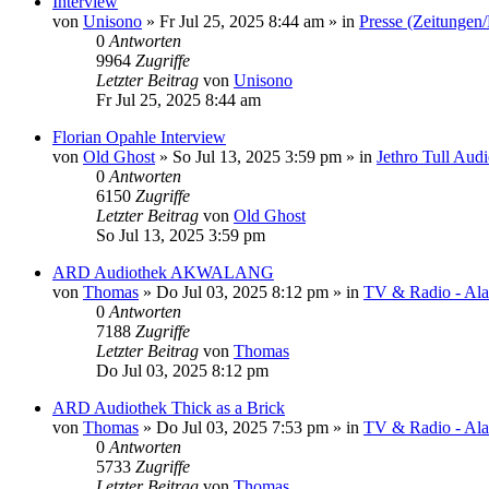
Interview
von
Unisono
»
Fr Jul 25, 2025 8:44 am
» in
Presse (Zeitungen
0
Antworten
9964
Zugriffe
Letzter Beitrag
von
Unisono
Fr Jul 25, 2025 8:44 am
Florian Opahle Interview
von
Old Ghost
»
So Jul 13, 2025 3:59 pm
» in
Jethro Tull Aud
0
Antworten
6150
Zugriffe
Letzter Beitrag
von
Old Ghost
So Jul 13, 2025 3:59 pm
ARD Audiothek AKWALANG
von
Thomas
»
Do Jul 03, 2025 8:12 pm
» in
TV & Radio - Alar
0
Antworten
7188
Zugriffe
Letzter Beitrag
von
Thomas
Do Jul 03, 2025 8:12 pm
ARD Audiothek Thick as a Brick
von
Thomas
»
Do Jul 03, 2025 7:53 pm
» in
TV & Radio - Alar
0
Antworten
5733
Zugriffe
Letzter Beitrag
von
Thomas