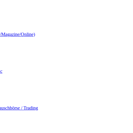
n/Magazine/Online)
ic
auschbörse / Trading