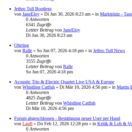
Jethro Tull Bootlegs
von
JaneEloy
»
Di Jun 30, 2026 8:23 am
» in
Marktplatz - Tau
0
Antworten
6341
Zugriffe
Letzter Beitrag
von
JaneEloy
Di Jun 30, 2026 8:23 am
Ohrring
von
Ralle
»
So Jun 07, 2026 4:18 pm
» in
Jethro Tull News
0
Antworten
3555
Zugriffe
Letzter Beitrag
von
Ralle
So Jun 07, 2026 4:18 pm
Acoustic Trio & Electric Quartet Live USA & Europe
von
Whistling Catfish
»
Di Mär 10, 2026 4:56 pm
» in
Martin 
0
Antworten
4825
Zugriffe
Letzter Beitrag
von
Whistling Catfish
Di Mär 10, 2026 4:56 pm
Forum abgeschlossen - Bestätigung neuer User per Hand
von
Laufi
»
Do Feb 12, 2026 12:28 pm
» in
Kritik & Lob & Vo
0
Antworten