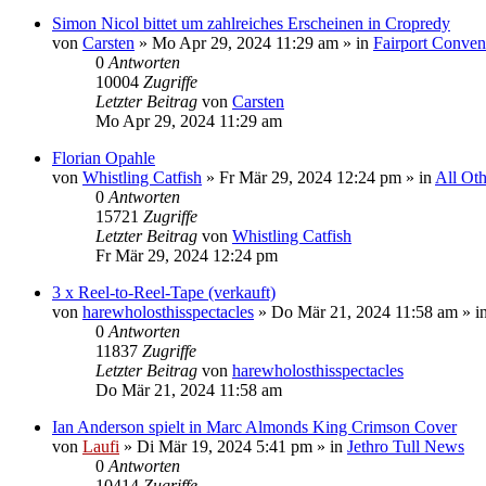
Simon Nicol bittet um zahlreiches Erscheinen in Cropredy
von
Carsten
»
Mo Apr 29, 2024 11:29 am
» in
Fairport Conven
0
Antworten
10004
Zugriffe
Letzter Beitrag
von
Carsten
Mo Apr 29, 2024 11:29 am
Florian Opahle
von
Whistling Catfish
»
Fr Mär 29, 2024 12:24 pm
» in
All Oth
0
Antworten
15721
Zugriffe
Letzter Beitrag
von
Whistling Catfish
Fr Mär 29, 2024 12:24 pm
3 x Reel-to-Reel-Tape (verkauft)
von
harewholosthisspectacles
»
Do Mär 21, 2024 11:58 am
» i
0
Antworten
11837
Zugriffe
Letzter Beitrag
von
harewholosthisspectacles
Do Mär 21, 2024 11:58 am
Ian Anderson spielt in Marc Almonds King Crimson Cover
von
Laufi
»
Di Mär 19, 2024 5:41 pm
» in
Jethro Tull News
0
Antworten
10414
Zugriffe