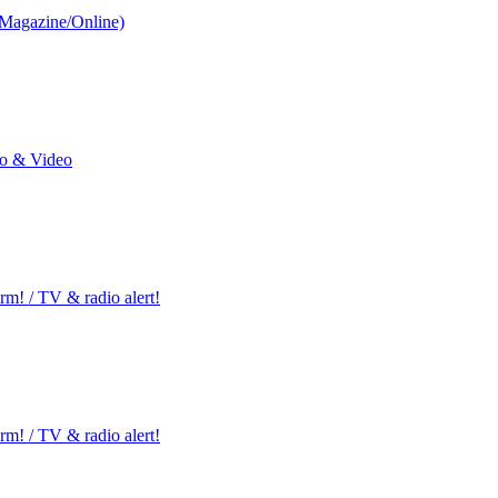
/Magazine/Online)
io & Video
m! / TV & radio alert!
m! / TV & radio alert!