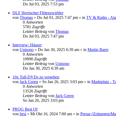
Do Jul 03, 2025 7:53 pm
DLF Herrischer Flötenzwirbler
von
Thomas
»
Do Jul 03, 2025 7:47 pm
» in
TV & Radio - Alar
0
Antworten
5781
Zugriffe
Letzter Beitrag
von
Thomas
Do Jul 03, 2025 7:47 pm
Interview: Häuser
von
Unisono
»
Do Jan 30, 2025 6:39 am
» in
Martin Barre
0
Antworten
10990
Zugriffe
Letzter Beitrag
von
Unisono
Do Jan 30, 2025 6:39 am
10x Tull-DVDs zu vergeben
von
Jack Green
»
So Jan 26, 2025 3:03 pm
» in
Marktplatz - T
0
Antworten
13526
Zugriffe
Letzter Beitrag
von
Jack Green
So Jan 26, 2025 3:03 pm
PROG Best Of
von
besi
»
Mi Okt 16, 2024 7:00 am
» in
Presse (Zeitungen/Ma