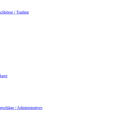
schbörse / Trading
Barre
rschläge / Administratives