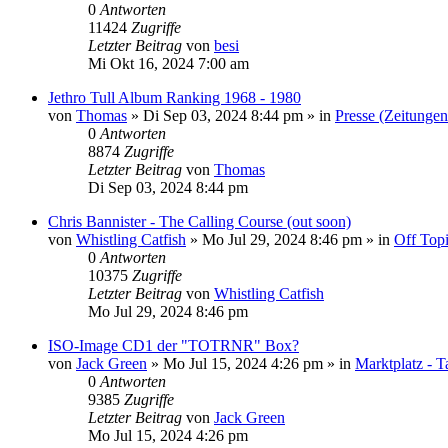
0
Antworten
11424
Zugriffe
Letzter Beitrag
von
besi
Mi Okt 16, 2024 7:00 am
Jethro Tull Album Ranking 1968 - 1980
von
Thomas
»
Di Sep 03, 2024 8:44 pm
» in
Presse (Zeitunge
0
Antworten
8874
Zugriffe
Letzter Beitrag
von
Thomas
Di Sep 03, 2024 8:44 pm
Chris Bannister - The Calling Course (out soon)
von
Whistling Catfish
»
Mo Jul 29, 2024 8:46 pm
» in
Off Top
0
Antworten
10375
Zugriffe
Letzter Beitrag
von
Whistling Catfish
Mo Jul 29, 2024 8:46 pm
ISO-Image CD1 der "TOTRNR" Box?
von
Jack Green
»
Mo Jul 15, 2024 4:26 pm
» in
Marktplatz - T
0
Antworten
9385
Zugriffe
Letzter Beitrag
von
Jack Green
Mo Jul 15, 2024 4:26 pm