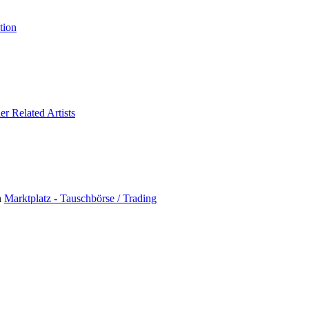
tion
er Related Artists
n
Marktplatz - Tauschbörse / Trading