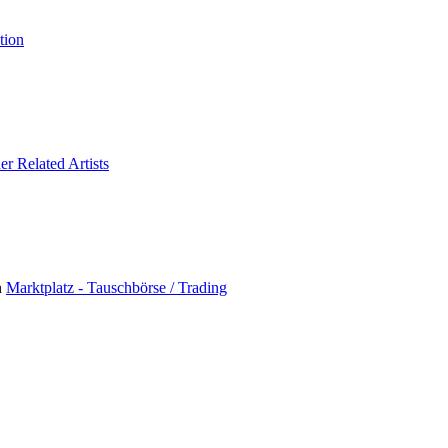
tion
er Related Artists
n
Marktplatz - Tauschbörse / Trading