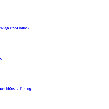
n/Magazine/Online)
ic
auschbörse / Trading