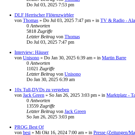
Do Jul 03, 2025 7:53 pm
DLF Herrischer Flötenzwirbler
von
Thomas
»
Do Jul 03, 2025 7:47 pm
» in
TV & Radio - Alar
0
Antworten
5818
Zugriffe
Letzter Beitrag
von
Thomas
Do Jul 03, 2025 7:47 pm
Interview: Häuser
von
Unisono
»
Do Jan 30, 2025 6:39 am
» in
Martin Barre
0
Antworten
11021
Zugriffe
Letzter Beitrag
von
Unisono
Do Jan 30, 2025 6:39 am
10x Tull-DVDs zu vergeben
von
Jack Green
»
So Jan 26, 2025 3:03 pm
» in
Marktplatz - T
0
Antworten
13559
Zugriffe
Letzter Beitrag
von
Jack Green
So Jan 26, 2025 3:03 pm
PROG Best Of
von
besi
»
Mi Okt 16, 2024 7:00 am
» in
Presse (Zeitungen/Ma