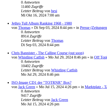
0
Antworten
11460
Zugriffe
Letzter Beitrag
von
besi
Mi Okt 16, 2024 7:00 am
Jethro Tull Album Ranking 1968 - 1980
von
Thomas
»
Di Sep 03, 2024 8:44 pm
» in
Presse (Zeitunge
0
Antworten
8914
Zugriffe
Letzter Beitrag
von
Thomas
Di Sep 03, 2024 8:44 pm
Chris Bannister - The Calling Course (out soon)
von
Whistling Catfish
»
Mo Jul 29, 2024 8:46 pm
» in
Off Top
0
Antworten
10402
Zugriffe
Letzter Beitrag
von
Whistling Catfish
Mo Jul 29, 2024 8:46 pm
ISO-Image CD1 der "TOTRNR" Box?
von
Jack Green
»
Mo Jul 15, 2024 4:26 pm
» in
Marktplatz - T
0
Antworten
9417
Zugriffe
Letzter Beitrag
von
Jack Green
Mo Jul 15, 2024 4:26 pm