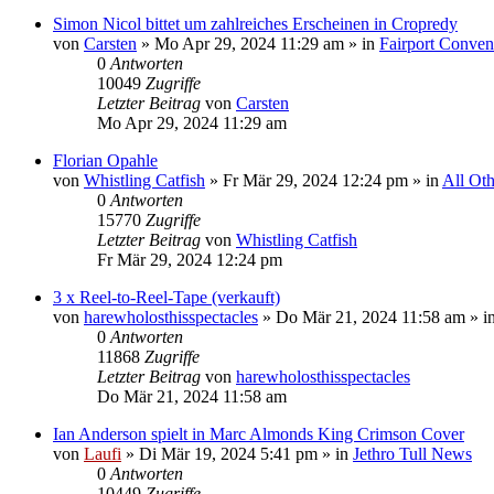
Simon Nicol bittet um zahlreiches Erscheinen in Cropredy
von
Carsten
»
Mo Apr 29, 2024 11:29 am
» in
Fairport Conven
0
Antworten
10049
Zugriffe
Letzter Beitrag
von
Carsten
Mo Apr 29, 2024 11:29 am
Florian Opahle
von
Whistling Catfish
»
Fr Mär 29, 2024 12:24 pm
» in
All Oth
0
Antworten
15770
Zugriffe
Letzter Beitrag
von
Whistling Catfish
Fr Mär 29, 2024 12:24 pm
3 x Reel-to-Reel-Tape (verkauft)
von
harewholosthisspectacles
»
Do Mär 21, 2024 11:58 am
» i
0
Antworten
11868
Zugriffe
Letzter Beitrag
von
harewholosthisspectacles
Do Mär 21, 2024 11:58 am
Ian Anderson spielt in Marc Almonds King Crimson Cover
von
Laufi
»
Di Mär 19, 2024 5:41 pm
» in
Jethro Tull News
0
Antworten
10449
Zugriffe