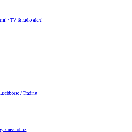
m! / TV & radio alert!
auschbörse / Trading
gazine/Online)