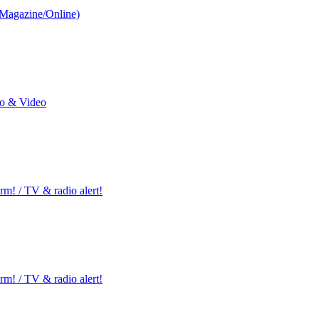
/Magazine/Online)
io & Video
m! / TV & radio alert!
m! / TV & radio alert!