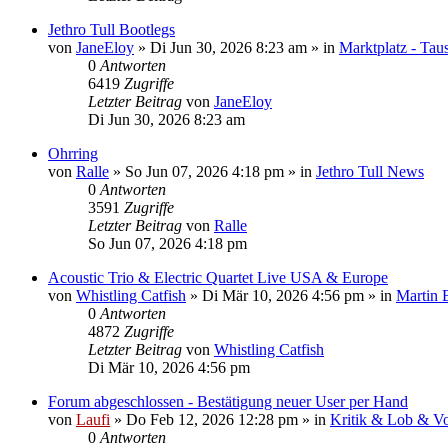
Jethro Tull Bootlegs
von
JaneEloy
»
Di Jun 30, 2026 8:23 am
» in
Marktplatz - Tau
0
Antworten
6419
Zugriffe
Letzter Beitrag
von
JaneEloy
Di Jun 30, 2026 8:23 am
Ohrring
von
Ralle
»
So Jun 07, 2026 4:18 pm
» in
Jethro Tull News
0
Antworten
3591
Zugriffe
Letzter Beitrag
von
Ralle
So Jun 07, 2026 4:18 pm
Acoustic Trio & Electric Quartet Live USA & Europe
von
Whistling Catfish
»
Di Mär 10, 2026 4:56 pm
» in
Martin 
0
Antworten
4872
Zugriffe
Letzter Beitrag
von
Whistling Catfish
Di Mär 10, 2026 4:56 pm
Forum abgeschlossen - Bestätigung neuer User per Hand
von
Laufi
»
Do Feb 12, 2026 12:28 pm
» in
Kritik & Lob & Vo
0
Antworten