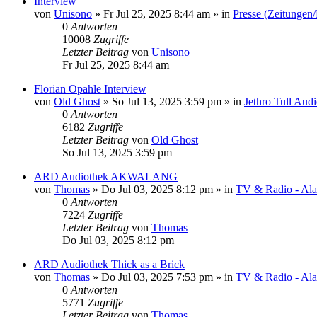
Interview
von
Unisono
»
Fr Jul 25, 2025 8:44 am
» in
Presse (Zeitungen
0
Antworten
10008
Zugriffe
Letzter Beitrag
von
Unisono
Fr Jul 25, 2025 8:44 am
Florian Opahle Interview
von
Old Ghost
»
So Jul 13, 2025 3:59 pm
» in
Jethro Tull Aud
0
Antworten
6182
Zugriffe
Letzter Beitrag
von
Old Ghost
So Jul 13, 2025 3:59 pm
ARD Audiothek AKWALANG
von
Thomas
»
Do Jul 03, 2025 8:12 pm
» in
TV & Radio - Alar
0
Antworten
7224
Zugriffe
Letzter Beitrag
von
Thomas
Do Jul 03, 2025 8:12 pm
ARD Audiothek Thick as a Brick
von
Thomas
»
Do Jul 03, 2025 7:53 pm
» in
TV & Radio - Alar
0
Antworten
5771
Zugriffe
Letzter Beitrag
von
Thomas