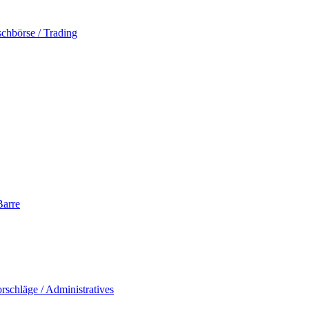
schbörse / Trading
Barre
rschläge / Administratives