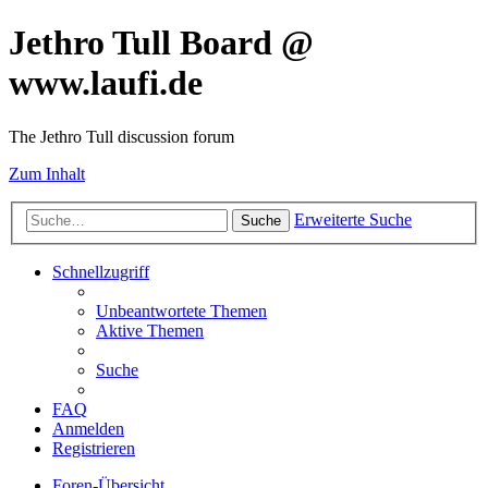
Jethro Tull Board @
www.laufi.de
The Jethro Tull discussion forum
Zum Inhalt
Erweiterte Suche
Suche
Schnellzugriff
Unbeantwortete Themen
Aktive Themen
Suche
FAQ
Anmelden
Registrieren
Foren-Übersicht