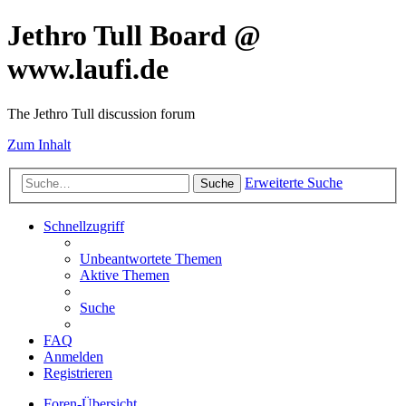
Jethro Tull Board @
www.laufi.de
The Jethro Tull discussion forum
Zum Inhalt
Erweiterte Suche
Suche
Schnellzugriff
Unbeantwortete Themen
Aktive Themen
Suche
FAQ
Anmelden
Registrieren
Foren-Übersicht