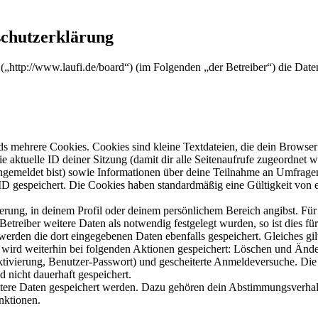
schutzerklärung
“ („http://www.laufi.de/board“) (im Folgenden „der Betreiber“) die D
s mehrere Cookies. Cookies sind kleine Textdateien, die dein Browser 
ie aktuelle ID deiner Sitzung (damit dir alle Seitenaufrufe zugeordnet
angemeldet bist) sowie Informationen über deine Teilnahme an Umfragen
ID gespeichert. Die Cookies haben standardmäßig eine Gültigkeit von e
ierung, in deinem Profil oder deinem persönlichem Bereich angibst. Für
reiber weitere Daten als notwendig festgelegt wurden, so ist dies für 
 werden die dort eingegebenen Daten ebenfalls gespeichert. Gleiches gi
e wird weiterhin bei folgenden Aktionen gespeichert: Löschen und Änd
ktivierung, Benutzer-Passwort) und gescheiterte Anmeldeversuche. D
d nicht dauerhaft gespeichert.
eitere Daten gespeichert werden. Dazu gehören dein Abstimmungsverhal
nktionen.