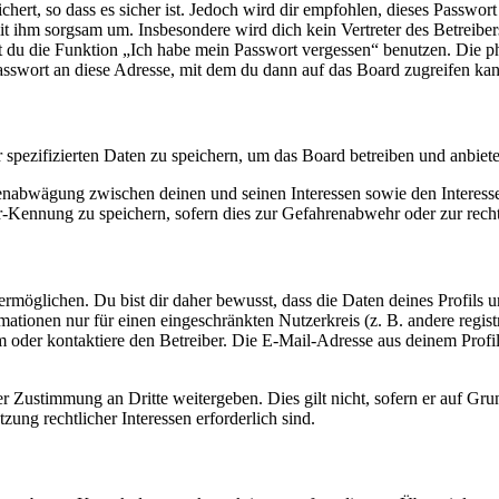
ert, so dass es sicher ist. Jedoch wird dir empfohlen, dieses Passwor
it ihm sorgsam um. Insbesondere wird dich kein Vertreter des Betreibe
nst du die Funktion „Ich habe mein Passwort vergessen“ benutzen. Di
asswort an diese Adresse, mit dem du dann auf das Board zugreifen kan
r spezifizierten Daten zu speichern, um das Board betreiben und anbiet
ssenabwägung zwischen deinen und seinen Interessen sowie den Interes
-Kennung zu speichern, sofern dies zur Gefahrenabwehr oder zur recht
möglichen. Du bist dir daher bewusst, dass die Daten deines Profils und
mationen nur für einen eingeschränkten Nutzerkreis (z. B. andere regist
oder kontaktiere den Betreiber. Die E-Mail-Adresse aus deinem Profil 
r Zustimmung an Dritte weitergeben. Dies gilt nicht, sofern er auf Gr
zung rechtlicher Interessen erforderlich sind.