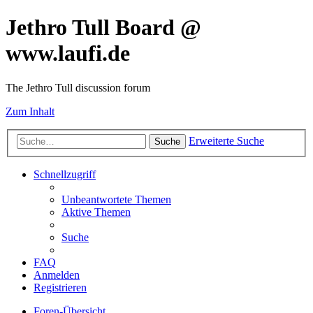
Jethro Tull Board @
www.laufi.de
The Jethro Tull discussion forum
Zum Inhalt
Erweiterte Suche
Suche
Schnellzugriff
Unbeantwortete Themen
Aktive Themen
Suche
FAQ
Anmelden
Registrieren
Foren-Übersicht