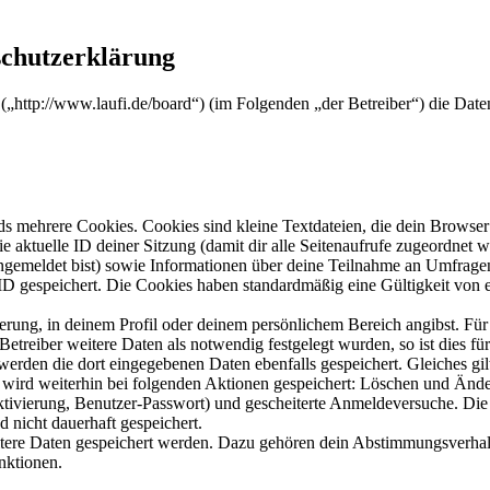
schutzerklärung
“ („http://www.laufi.de/board“) (im Folgenden „der Betreiber“) die D
s mehrere Cookies. Cookies sind kleine Textdateien, die dein Browser 
ie aktuelle ID deiner Sitzung (damit dir alle Seitenaufrufe zugeordnet
angemeldet bist) sowie Informationen über deine Teilnahme an Umfragen
ID gespeichert. Die Cookies haben standardmäßig eine Gültigkeit von e
ierung, in deinem Profil oder deinem persönlichem Bereich angibst. Für
reiber weitere Daten als notwendig festgelegt wurden, so ist dies für 
 werden die dort eingegebenen Daten ebenfalls gespeichert. Gleiches gi
e wird weiterhin bei folgenden Aktionen gespeichert: Löschen und Änd
ktivierung, Benutzer-Passwort) und gescheiterte Anmeldeversuche. D
d nicht dauerhaft gespeichert.
eitere Daten gespeichert werden. Dazu gehören dein Abstimmungsverhal
nktionen.