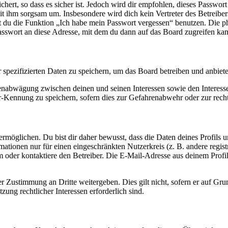
ert, so dass es sicher ist. Jedoch wird dir empfohlen, dieses Passwor
it ihm sorgsam um. Insbesondere wird dich kein Vertreter des Betreibe
nst du die Funktion „Ich habe mein Passwort vergessen“ benutzen. Di
asswort an diese Adresse, mit dem du dann auf das Board zugreifen kan
r spezifizierten Daten zu speichern, um das Board betreiben und anbiet
ssenabwägung zwischen deinen und seinen Interessen sowie den Interes
-Kennung zu speichern, sofern dies zur Gefahrenabwehr oder zur recht
möglichen. Du bist dir daher bewusst, dass die Daten deines Profils und
mationen nur für einen eingeschränkten Nutzerkreis (z. B. andere regist
oder kontaktiere den Betreiber. Die E-Mail-Adresse aus deinem Profil 
r Zustimmung an Dritte weitergeben. Dies gilt nicht, sofern er auf Gr
zung rechtlicher Interessen erforderlich sind.