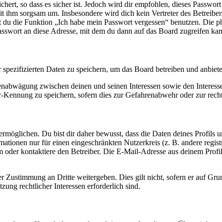
ert, so dass es sicher ist. Jedoch wird dir empfohlen, dieses Passwor
it ihm sorgsam um. Insbesondere wird dich kein Vertreter des Betreibe
nst du die Funktion „Ich habe mein Passwort vergessen“ benutzen. Di
asswort an diese Adresse, mit dem du dann auf das Board zugreifen kan
r spezifizierten Daten zu speichern, um das Board betreiben und anbiet
ssenabwägung zwischen deinen und seinen Interessen sowie den Interes
-Kennung zu speichern, sofern dies zur Gefahrenabwehr oder zur recht
möglichen. Du bist dir daher bewusst, dass die Daten deines Profils und
mationen nur für einen eingeschränkten Nutzerkreis (z. B. andere regist
oder kontaktiere den Betreiber. Die E-Mail-Adresse aus deinem Profil 
r Zustimmung an Dritte weitergeben. Dies gilt nicht, sofern er auf Gr
zung rechtlicher Interessen erforderlich sind.