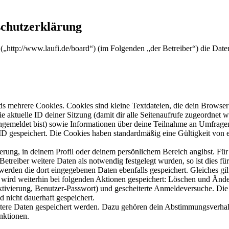
schutzerklärung
“ („http://www.laufi.de/board“) (im Folgenden „der Betreiber“) die D
s mehrere Cookies. Cookies sind kleine Textdateien, die dein Browser 
ie aktuelle ID deiner Sitzung (damit dir alle Seitenaufrufe zugeordnet
angemeldet bist) sowie Informationen über deine Teilnahme an Umfragen
ID gespeichert. Die Cookies haben standardmäßig eine Gültigkeit von e
ierung, in deinem Profil oder deinem persönlichem Bereich angibst. Für
reiber weitere Daten als notwendig festgelegt wurden, so ist dies für 
 werden die dort eingegebenen Daten ebenfalls gespeichert. Gleiches gi
e wird weiterhin bei folgenden Aktionen gespeichert: Löschen und Änd
ktivierung, Benutzer-Passwort) und gescheiterte Anmeldeversuche. D
d nicht dauerhaft gespeichert.
eitere Daten gespeichert werden. Dazu gehören dein Abstimmungsverhal
nktionen.