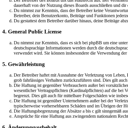
Der Betreiber des Boards übt das Hausrecht aus. Bei Verstöße
dauerhaft von der Nutzung dieses Boards ausschließen und dir e
Du nimmst zur Kenntnis, dass der Betreiber keine Verantwortung 
Betreiber, dein Benutzerkonto, Beiträge und Funktionen jederze
Du gestattest dem Betreiber darüber hinaus, deine Beiträge abz
4. General Public License
Du nimmst zur Kenntnis, dass es sich bei phpBB um eine unter
deutschsprachige Informationen werden durch die deutschsprac
verwendet wird. Sie können insbesondere die Verwendung der S
5. Gewährleistung
Der Betreiber haftet mit Ausnahme der Verletzung von Leben, Kö
grob fahrlässiges Verhalten zurückzuführen sind. Dies gilt au
Die Haftung ist gegenüber Verbrauchern außer bei vorsätzlich
wesentlicher Vertragspflichten (Kardinalpflichten) auf die be
begrenzt. Dies gilt auch für mittelbare Folgeschäden wie ins
Die Haftung ist gegenüber Unternehmern außer bei der Verletzu
typischerweise vorhersehbaren Schäden und im Übrigen der Höh
Die Haftungsbegrenzung der Absätze a bis c gilt sinngemäß auc
Ansprüche für eine Haftung aus zwingendem nationalem Recht 
6. Änderungsvorbehalt