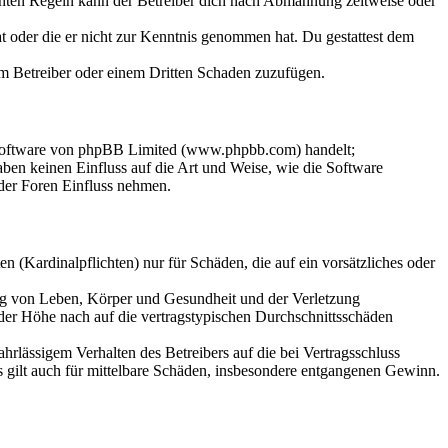
chten Regeln kann der Betreiber dich nach Abmahnung zeitweise oder
hat oder die er nicht zur Kenntnis genommen hat. Du gestattest dem
dem Betreiber oder einem Dritten Schaden zuzufügen.
-Software von phpBB Limited (www.phpbb.com) handelt;
en keinen Einfluss auf die Art und Weise, wie die Software
der Foren Einfluss nehmen.
 (Kardinalpflichten) nur für Schäden, die auf ein vorsätzliches oder
ung von Leben, Körper und Gesundheit und der Verletzung
 der Höhe nach auf die vertragstypischen Durchschnittsschäden
rlässigem Verhalten des Betreibers auf die bei Vertragsschluss
 gilt auch für mittelbare Schäden, insbesondere entgangenen Gewinn.