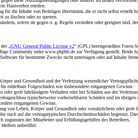
n gegen diese Nutzungsbedingungen oder anderer im Board veröffentli
in Hausverbot erteilen.
für die Inhalte von Beiträgen übernimmt, die er nicht selbst erstellt 
it zu löschen oder zu sperren.
uändern, sofern sie gegen o. g. Regeln verstoßen oder geeignet sind, 
 der „
GNU General Public License v2
“ (GPL) bereitgestellten Foren
hige Community unter www.phpbb.de zur Verfügung gestellt. Beide hab
oftware für bestimmte Zwecke nicht untersagen oder auf Inhalte frem
rper und Gesundheit und der Verletzung wesentlicher Vertragspflichten
ch für mittelbare Folgeschäden wie insbesondere entgangenen Gewinn.
em oder grob fahrlässigem Verhalten oder bei Schäden aus der Verletz
i Vertragsschluss typischerweise vorhersehbaren Schäden und im übrigen
besondere entgangenen Gewinn.
ng von Leben, Körper und Gesundheit oder vorsätzlichem oder grob fah
e nach auf die vertragstypischen Durchschnittsschäden begrenzt. Dies
h zugunsten der Mitarbeiter und Erfüllungsgehilfen des Betreibers.
bleiben unberührt.