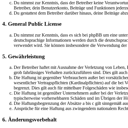
Du nimmst zur Kenntnis, dass der Betreiber keine Verantwortung 
Betreiber, dein Benutzerkonto, Beiträge und Funktionen jederze
Du gestattest dem Betreiber darüber hinaus, deine Beiträge abz
4. General Public License
Du nimmst zur Kenntnis, dass es sich bei phpBB um eine unter
deutschsprachige Informationen werden durch die deutschsprac
verwendet wird. Sie können insbesondere die Verwendung der S
5. Gewährleistung
Der Betreiber haftet mit Ausnahme der Verletzung von Leben, Kö
grob fahrlässiges Verhalten zurückzuführen sind. Dies gilt au
Die Haftung ist gegenüber Verbrauchern außer bei vorsätzlich
wesentlicher Vertragspflichten (Kardinalpflichten) auf die be
begrenzt. Dies gilt auch für mittelbare Folgeschäden wie ins
Die Haftung ist gegenüber Unternehmern außer bei der Verletzu
typischerweise vorhersehbaren Schäden und im Übrigen der Höh
Die Haftungsbegrenzung der Absätze a bis c gilt sinngemäß auc
Ansprüche für eine Haftung aus zwingendem nationalem Recht 
6. Änderungsvorbehalt