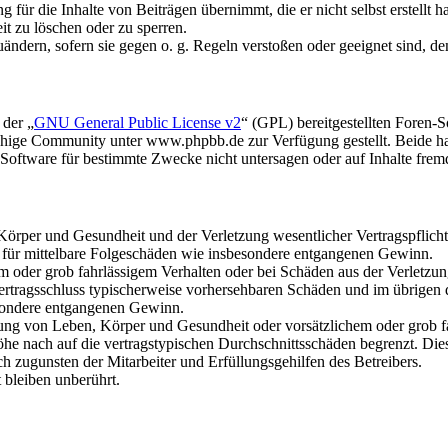
für die Inhalte von Beiträgen übernimmt, die er nicht selbst erstellt 
it zu löschen oder zu sperren.
uändern, sofern sie gegen o. g. Regeln verstoßen oder geeignet sind, 
 der „
GNU General Public License v2
“ (GPL) bereitgestellten Foren
hige Community unter www.phpbb.de zur Verfügung gestellt. Beide hab
oftware für bestimmte Zwecke nicht untersagen oder auf Inhalte frem
rper und Gesundheit und der Verletzung wesentlicher Vertragspflichten
ch für mittelbare Folgeschäden wie insbesondere entgangenen Gewinn.
em oder grob fahrlässigem Verhalten oder bei Schäden aus der Verletz
i Vertragsschluss typischerweise vorhersehbaren Schäden und im übrigen
besondere entgangenen Gewinn.
ng von Leben, Körper und Gesundheit oder vorsätzlichem oder grob fah
e nach auf die vertragstypischen Durchschnittsschäden begrenzt. Dies
h zugunsten der Mitarbeiter und Erfüllungsgehilfen des Betreibers.
bleiben unberührt.