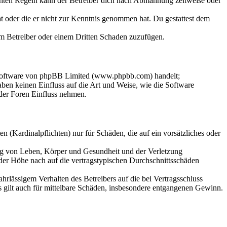
chten Regeln kann der Betreiber dich nach Abmahnung zeitweise oder
hat oder die er nicht zur Kenntnis genommen hat. Du gestattest dem
dem Betreiber oder einem Dritten Schaden zuzufügen.
-Software von phpBB Limited (www.phpbb.com) handelt;
en keinen Einfluss auf die Art und Weise, wie die Software
der Foren Einfluss nehmen.
 (Kardinalpflichten) nur für Schäden, die auf ein vorsätzliches oder
ung von Leben, Körper und Gesundheit und der Verletzung
 der Höhe nach auf die vertragstypischen Durchschnittsschäden
rlässigem Verhalten des Betreibers auf die bei Vertragsschluss
 gilt auch für mittelbare Schäden, insbesondere entgangenen Gewinn.