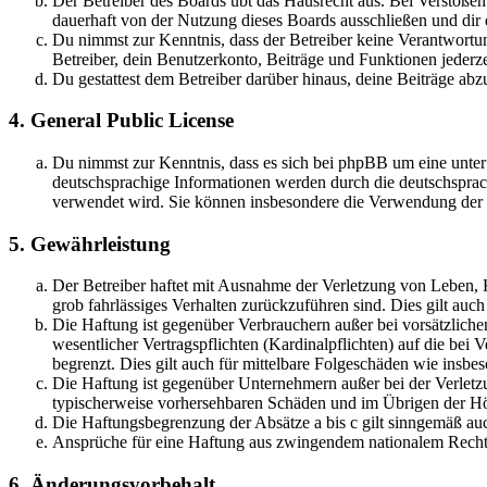
Der Betreiber des Boards übt das Hausrecht aus. Bei Verstöße
dauerhaft von der Nutzung dieses Boards ausschließen und dir e
Du nimmst zur Kenntnis, dass der Betreiber keine Verantwortung 
Betreiber, dein Benutzerkonto, Beiträge und Funktionen jederze
Du gestattest dem Betreiber darüber hinaus, deine Beiträge abz
4. General Public License
Du nimmst zur Kenntnis, dass es sich bei phpBB um eine unter
deutschsprachige Informationen werden durch die deutschsprac
verwendet wird. Sie können insbesondere die Verwendung der S
5. Gewährleistung
Der Betreiber haftet mit Ausnahme der Verletzung von Leben, Kö
grob fahrlässiges Verhalten zurückzuführen sind. Dies gilt au
Die Haftung ist gegenüber Verbrauchern außer bei vorsätzlich
wesentlicher Vertragspflichten (Kardinalpflichten) auf die be
begrenzt. Dies gilt auch für mittelbare Folgeschäden wie ins
Die Haftung ist gegenüber Unternehmern außer bei der Verletzu
typischerweise vorhersehbaren Schäden und im Übrigen der Höh
Die Haftungsbegrenzung der Absätze a bis c gilt sinngemäß auc
Ansprüche für eine Haftung aus zwingendem nationalem Recht 
6. Änderungsvorbehalt