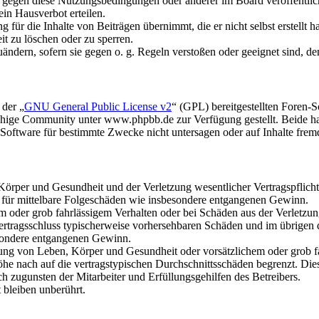
n gegen diese Nutzungsbedingungen oder anderer im Board veröffentli
in Hausverbot erteilen.
für die Inhalte von Beiträgen übernimmt, die er nicht selbst erstellt 
it zu löschen oder zu sperren.
uändern, sofern sie gegen o. g. Regeln verstoßen oder geeignet sind, 
 der „
GNU General Public License v2
“ (GPL) bereitgestellten Foren
hige Community unter www.phpbb.de zur Verfügung gestellt. Beide hab
oftware für bestimmte Zwecke nicht untersagen oder auf Inhalte frem
rper und Gesundheit und der Verletzung wesentlicher Vertragspflichten
ch für mittelbare Folgeschäden wie insbesondere entgangenen Gewinn.
em oder grob fahrlässigem Verhalten oder bei Schäden aus der Verletz
i Vertragsschluss typischerweise vorhersehbaren Schäden und im übrigen
besondere entgangenen Gewinn.
ng von Leben, Körper und Gesundheit oder vorsätzlichem oder grob fah
e nach auf die vertragstypischen Durchschnittsschäden begrenzt. Dies
h zugunsten der Mitarbeiter und Erfüllungsgehilfen des Betreibers.
bleiben unberührt.