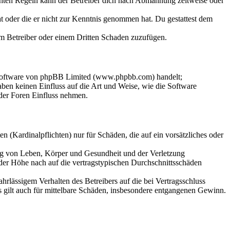
chten Regeln kann der Betreiber dich nach Abmahnung zeitweise oder
hat oder die er nicht zur Kenntnis genommen hat. Du gestattest dem
dem Betreiber oder einem Dritten Schaden zuzufügen.
-Software von phpBB Limited (www.phpbb.com) handelt;
en keinen Einfluss auf die Art und Weise, wie die Software
der Foren Einfluss nehmen.
 (Kardinalpflichten) nur für Schäden, die auf ein vorsätzliches oder
ung von Leben, Körper und Gesundheit und der Verletzung
 der Höhe nach auf die vertragstypischen Durchschnittsschäden
rlässigem Verhalten des Betreibers auf die bei Vertragsschluss
 gilt auch für mittelbare Schäden, insbesondere entgangenen Gewinn.