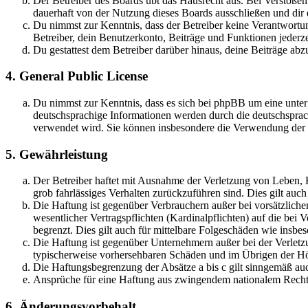
Der Betreiber des Boards übt das Hausrecht aus. Bei Verstöße
dauerhaft von der Nutzung dieses Boards ausschließen und dir e
Du nimmst zur Kenntnis, dass der Betreiber keine Verantwortung 
Betreiber, dein Benutzerkonto, Beiträge und Funktionen jederze
Du gestattest dem Betreiber darüber hinaus, deine Beiträge abz
4. General Public License
Du nimmst zur Kenntnis, dass es sich bei phpBB um eine unter
deutschsprachige Informationen werden durch die deutschsprac
verwendet wird. Sie können insbesondere die Verwendung der S
5. Gewährleistung
Der Betreiber haftet mit Ausnahme der Verletzung von Leben, Kö
grob fahrlässiges Verhalten zurückzuführen sind. Dies gilt au
Die Haftung ist gegenüber Verbrauchern außer bei vorsätzlich
wesentlicher Vertragspflichten (Kardinalpflichten) auf die be
begrenzt. Dies gilt auch für mittelbare Folgeschäden wie ins
Die Haftung ist gegenüber Unternehmern außer bei der Verletzu
typischerweise vorhersehbaren Schäden und im Übrigen der Höh
Die Haftungsbegrenzung der Absätze a bis c gilt sinngemäß auc
Ansprüche für eine Haftung aus zwingendem nationalem Recht 
6. Änderungsvorbehalt