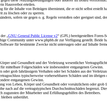
n gegen diese Nutzungsbedingungen oder anderer im Board veröffentli
in Hausverbot erteilen.
für die Inhalte von Beiträgen übernimmt, die er nicht selbst erstellt 
it zu löschen oder zu sperren.
uändern, sofern sie gegen o. g. Regeln verstoßen oder geeignet sind, 
 der „
GNU General Public License v2
“ (GPL) bereitgestellten Foren
hige Community unter www.phpbb.de zur Verfügung gestellt. Beide hab
oftware für bestimmte Zwecke nicht untersagen oder auf Inhalte frem
rper und Gesundheit und der Verletzung wesentlicher Vertragspflichten
ch für mittelbare Folgeschäden wie insbesondere entgangenen Gewinn.
em oder grob fahrlässigem Verhalten oder bei Schäden aus der Verletz
i Vertragsschluss typischerweise vorhersehbaren Schäden und im übrigen
besondere entgangenen Gewinn.
ng von Leben, Körper und Gesundheit oder vorsätzlichem oder grob fah
e nach auf die vertragstypischen Durchschnittsschäden begrenzt. Dies
h zugunsten der Mitarbeiter und Erfüllungsgehilfen des Betreibers.
bleiben unberührt.