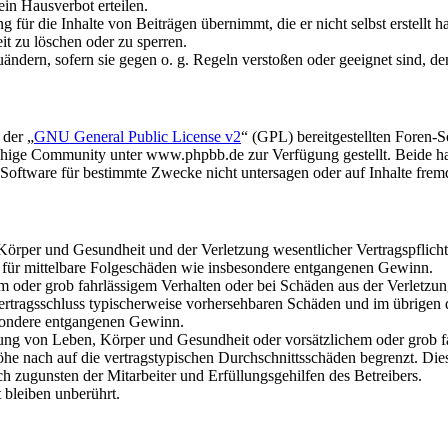
in Hausverbot erteilen.
für die Inhalte von Beiträgen übernimmt, die er nicht selbst erstellt 
it zu löschen oder zu sperren.
uändern, sofern sie gegen o. g. Regeln verstoßen oder geeignet sind, 
 der „
GNU General Public License v2
“ (GPL) bereitgestellten Foren
hige Community unter www.phpbb.de zur Verfügung gestellt. Beide hab
oftware für bestimmte Zwecke nicht untersagen oder auf Inhalte frem
rper und Gesundheit und der Verletzung wesentlicher Vertragspflichten
ch für mittelbare Folgeschäden wie insbesondere entgangenen Gewinn.
em oder grob fahrlässigem Verhalten oder bei Schäden aus der Verletz
i Vertragsschluss typischerweise vorhersehbaren Schäden und im übrigen
besondere entgangenen Gewinn.
ng von Leben, Körper und Gesundheit oder vorsätzlichem oder grob fah
e nach auf die vertragstypischen Durchschnittsschäden begrenzt. Dies
h zugunsten der Mitarbeiter und Erfüllungsgehilfen des Betreibers.
bleiben unberührt.