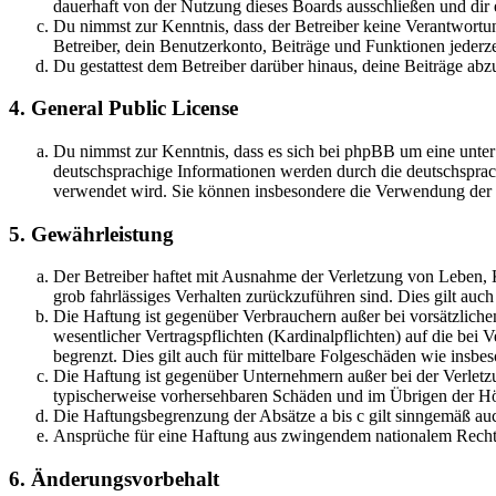
dauerhaft von der Nutzung dieses Boards ausschließen und dir e
Du nimmst zur Kenntnis, dass der Betreiber keine Verantwortung 
Betreiber, dein Benutzerkonto, Beiträge und Funktionen jederze
Du gestattest dem Betreiber darüber hinaus, deine Beiträge abz
4. General Public License
Du nimmst zur Kenntnis, dass es sich bei phpBB um eine unter
deutschsprachige Informationen werden durch die deutschsprac
verwendet wird. Sie können insbesondere die Verwendung der S
5. Gewährleistung
Der Betreiber haftet mit Ausnahme der Verletzung von Leben, Kö
grob fahrlässiges Verhalten zurückzuführen sind. Dies gilt au
Die Haftung ist gegenüber Verbrauchern außer bei vorsätzlich
wesentlicher Vertragspflichten (Kardinalpflichten) auf die be
begrenzt. Dies gilt auch für mittelbare Folgeschäden wie ins
Die Haftung ist gegenüber Unternehmern außer bei der Verletzu
typischerweise vorhersehbaren Schäden und im Übrigen der Höh
Die Haftungsbegrenzung der Absätze a bis c gilt sinngemäß auc
Ansprüche für eine Haftung aus zwingendem nationalem Recht 
6. Änderungsvorbehalt