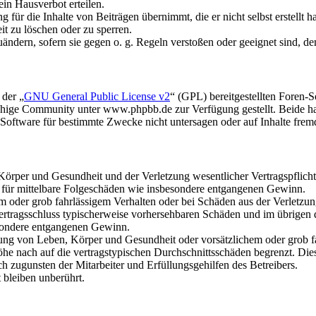
in Hausverbot erteilen.
für die Inhalte von Beiträgen übernimmt, die er nicht selbst erstellt 
it zu löschen oder zu sperren.
uändern, sofern sie gegen o. g. Regeln verstoßen oder geeignet sind, 
 der „
GNU General Public License v2
“ (GPL) bereitgestellten Foren
hige Community unter www.phpbb.de zur Verfügung gestellt. Beide hab
oftware für bestimmte Zwecke nicht untersagen oder auf Inhalte frem
rper und Gesundheit und der Verletzung wesentlicher Vertragspflichten
ch für mittelbare Folgeschäden wie insbesondere entgangenen Gewinn.
em oder grob fahrlässigem Verhalten oder bei Schäden aus der Verletz
i Vertragsschluss typischerweise vorhersehbaren Schäden und im übrigen
besondere entgangenen Gewinn.
ng von Leben, Körper und Gesundheit oder vorsätzlichem oder grob fah
e nach auf die vertragstypischen Durchschnittsschäden begrenzt. Dies
h zugunsten der Mitarbeiter und Erfüllungsgehilfen des Betreibers.
bleiben unberührt.