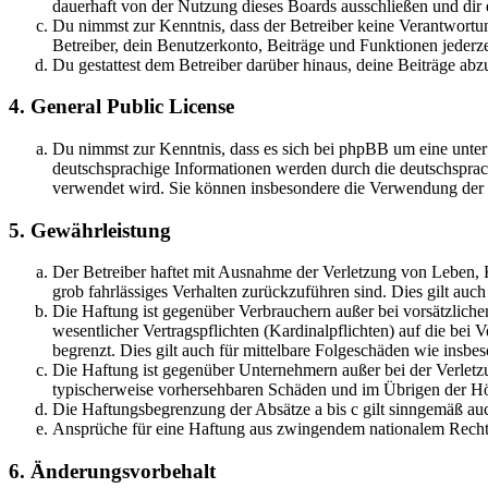
dauerhaft von der Nutzung dieses Boards ausschließen und dir e
Du nimmst zur Kenntnis, dass der Betreiber keine Verantwortung 
Betreiber, dein Benutzerkonto, Beiträge und Funktionen jederze
Du gestattest dem Betreiber darüber hinaus, deine Beiträge abz
4. General Public License
Du nimmst zur Kenntnis, dass es sich bei phpBB um eine unter
deutschsprachige Informationen werden durch die deutschsprac
verwendet wird. Sie können insbesondere die Verwendung der S
5. Gewährleistung
Der Betreiber haftet mit Ausnahme der Verletzung von Leben, Kö
grob fahrlässiges Verhalten zurückzuführen sind. Dies gilt au
Die Haftung ist gegenüber Verbrauchern außer bei vorsätzlich
wesentlicher Vertragspflichten (Kardinalpflichten) auf die be
begrenzt. Dies gilt auch für mittelbare Folgeschäden wie ins
Die Haftung ist gegenüber Unternehmern außer bei der Verletzu
typischerweise vorhersehbaren Schäden und im Übrigen der Höh
Die Haftungsbegrenzung der Absätze a bis c gilt sinngemäß auc
Ansprüche für eine Haftung aus zwingendem nationalem Recht 
6. Änderungsvorbehalt