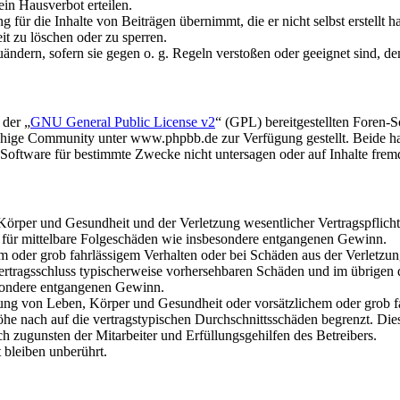
in Hausverbot erteilen.
für die Inhalte von Beiträgen übernimmt, die er nicht selbst erstellt 
it zu löschen oder zu sperren.
uändern, sofern sie gegen o. g. Regeln verstoßen oder geeignet sind, 
 der „
GNU General Public License v2
“ (GPL) bereitgestellten Foren
hige Community unter www.phpbb.de zur Verfügung gestellt. Beide hab
oftware für bestimmte Zwecke nicht untersagen oder auf Inhalte frem
rper und Gesundheit und der Verletzung wesentlicher Vertragspflichten
ch für mittelbare Folgeschäden wie insbesondere entgangenen Gewinn.
em oder grob fahrlässigem Verhalten oder bei Schäden aus der Verletz
i Vertragsschluss typischerweise vorhersehbaren Schäden und im übrigen
besondere entgangenen Gewinn.
ng von Leben, Körper und Gesundheit oder vorsätzlichem oder grob fah
e nach auf die vertragstypischen Durchschnittsschäden begrenzt. Dies
h zugunsten der Mitarbeiter und Erfüllungsgehilfen des Betreibers.
bleiben unberührt.