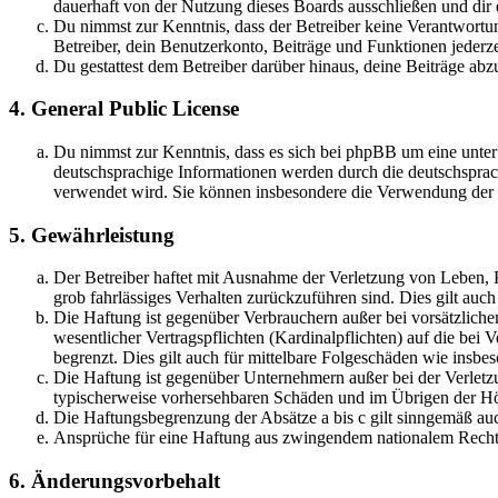
dauerhaft von der Nutzung dieses Boards ausschließen und dir e
Du nimmst zur Kenntnis, dass der Betreiber keine Verantwortung 
Betreiber, dein Benutzerkonto, Beiträge und Funktionen jederze
Du gestattest dem Betreiber darüber hinaus, deine Beiträge abz
4. General Public License
Du nimmst zur Kenntnis, dass es sich bei phpBB um eine unter
deutschsprachige Informationen werden durch die deutschsprac
verwendet wird. Sie können insbesondere die Verwendung der S
5. Gewährleistung
Der Betreiber haftet mit Ausnahme der Verletzung von Leben, Kö
grob fahrlässiges Verhalten zurückzuführen sind. Dies gilt au
Die Haftung ist gegenüber Verbrauchern außer bei vorsätzlich
wesentlicher Vertragspflichten (Kardinalpflichten) auf die be
begrenzt. Dies gilt auch für mittelbare Folgeschäden wie ins
Die Haftung ist gegenüber Unternehmern außer bei der Verletzu
typischerweise vorhersehbaren Schäden und im Übrigen der Höh
Die Haftungsbegrenzung der Absätze a bis c gilt sinngemäß auc
Ansprüche für eine Haftung aus zwingendem nationalem Recht 
6. Änderungsvorbehalt