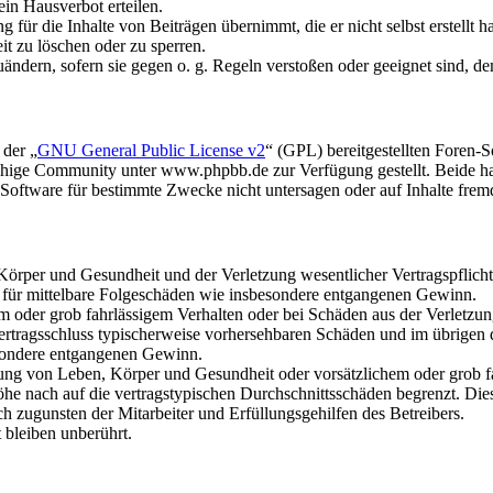
in Hausverbot erteilen.
für die Inhalte von Beiträgen übernimmt, die er nicht selbst erstellt 
it zu löschen oder zu sperren.
uändern, sofern sie gegen o. g. Regeln verstoßen oder geeignet sind, 
 der „
GNU General Public License v2
“ (GPL) bereitgestellten Foren
hige Community unter www.phpbb.de zur Verfügung gestellt. Beide hab
oftware für bestimmte Zwecke nicht untersagen oder auf Inhalte frem
rper und Gesundheit und der Verletzung wesentlicher Vertragspflichten
ch für mittelbare Folgeschäden wie insbesondere entgangenen Gewinn.
em oder grob fahrlässigem Verhalten oder bei Schäden aus der Verletz
i Vertragsschluss typischerweise vorhersehbaren Schäden und im übrigen
besondere entgangenen Gewinn.
ng von Leben, Körper und Gesundheit oder vorsätzlichem oder grob fah
e nach auf die vertragstypischen Durchschnittsschäden begrenzt. Dies
h zugunsten der Mitarbeiter und Erfüllungsgehilfen des Betreibers.
bleiben unberührt.