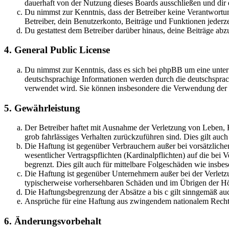
dauerhaft von der Nutzung dieses Boards ausschließen und dir e
Du nimmst zur Kenntnis, dass der Betreiber keine Verantwortung 
Betreiber, dein Benutzerkonto, Beiträge und Funktionen jederze
Du gestattest dem Betreiber darüber hinaus, deine Beiträge abz
4. General Public License
Du nimmst zur Kenntnis, dass es sich bei phpBB um eine unter
deutschsprachige Informationen werden durch die deutschsprac
verwendet wird. Sie können insbesondere die Verwendung der S
5. Gewährleistung
Der Betreiber haftet mit Ausnahme der Verletzung von Leben, Kö
grob fahrlässiges Verhalten zurückzuführen sind. Dies gilt au
Die Haftung ist gegenüber Verbrauchern außer bei vorsätzlich
wesentlicher Vertragspflichten (Kardinalpflichten) auf die be
begrenzt. Dies gilt auch für mittelbare Folgeschäden wie ins
Die Haftung ist gegenüber Unternehmern außer bei der Verletzu
typischerweise vorhersehbaren Schäden und im Übrigen der Höh
Die Haftungsbegrenzung der Absätze a bis c gilt sinngemäß auc
Ansprüche für eine Haftung aus zwingendem nationalem Recht 
6. Änderungsvorbehalt