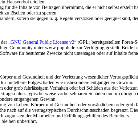
in Hausverbot erteilen.
für die Inhalte von Beiträgen übernimmt, die er nicht selbst erstellt 
it zu löschen oder zu sperren.
uändern, sofern sie gegen o. g. Regeln verstoßen oder geeignet sind, 
 der „
GNU General Public License v2
“ (GPL) bereitgestellten Foren
hige Community unter www.phpbb.de zur Verfügung gestellt. Beide hab
oftware für bestimmte Zwecke nicht untersagen oder auf Inhalte frem
rper und Gesundheit und der Verletzung wesentlicher Vertragspflichten
ch für mittelbare Folgeschäden wie insbesondere entgangenen Gewinn.
em oder grob fahrlässigem Verhalten oder bei Schäden aus der Verletz
i Vertragsschluss typischerweise vorhersehbaren Schäden und im übrigen
besondere entgangenen Gewinn.
ng von Leben, Körper und Gesundheit oder vorsätzlichem oder grob fah
e nach auf die vertragstypischen Durchschnittsschäden begrenzt. Dies
h zugunsten der Mitarbeiter und Erfüllungsgehilfen des Betreibers.
bleiben unberührt.