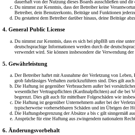
dauerhaft von der Nutzung dieses Boards ausschließen und dir e
Du nimmst zur Kenntnis, dass der Betreiber keine Verantwortung 
Betreiber, dein Benutzerkonto, Beiträge und Funktionen jederze
Du gestattest dem Betreiber darüber hinaus, deine Beiträge abz
4. General Public License
Du nimmst zur Kenntnis, dass es sich bei phpBB um eine unter
deutschsprachige Informationen werden durch die deutschsprac
verwendet wird. Sie können insbesondere die Verwendung der S
5. Gewährleistung
Der Betreiber haftet mit Ausnahme der Verletzung von Leben, Kö
grob fahrlässiges Verhalten zurückzuführen sind. Dies gilt au
Die Haftung ist gegenüber Verbrauchern außer bei vorsätzlich
wesentlicher Vertragspflichten (Kardinalpflichten) auf die be
begrenzt. Dies gilt auch für mittelbare Folgeschäden wie ins
Die Haftung ist gegenüber Unternehmern außer bei der Verletzu
typischerweise vorhersehbaren Schäden und im Übrigen der Höh
Die Haftungsbegrenzung der Absätze a bis c gilt sinngemäß auc
Ansprüche für eine Haftung aus zwingendem nationalem Recht 
6. Änderungsvorbehalt