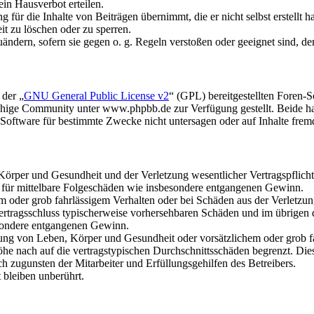
in Hausverbot erteilen.
für die Inhalte von Beiträgen übernimmt, die er nicht selbst erstellt 
it zu löschen oder zu sperren.
uändern, sofern sie gegen o. g. Regeln verstoßen oder geeignet sind, 
 der „
GNU General Public License v2
“ (GPL) bereitgestellten Foren
hige Community unter www.phpbb.de zur Verfügung gestellt. Beide hab
oftware für bestimmte Zwecke nicht untersagen oder auf Inhalte frem
rper und Gesundheit und der Verletzung wesentlicher Vertragspflichten
ch für mittelbare Folgeschäden wie insbesondere entgangenen Gewinn.
em oder grob fahrlässigem Verhalten oder bei Schäden aus der Verletz
i Vertragsschluss typischerweise vorhersehbaren Schäden und im übrigen
besondere entgangenen Gewinn.
ng von Leben, Körper und Gesundheit oder vorsätzlichem oder grob fah
e nach auf die vertragstypischen Durchschnittsschäden begrenzt. Dies
h zugunsten der Mitarbeiter und Erfüllungsgehilfen des Betreibers.
bleiben unberührt.