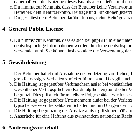
dauerhaft von der Nutzung dieses Boards ausschließen und dir e
Du nimmst zur Kenntnis, dass der Betreiber keine Verantwortung 
Betreiber, dein Benutzerkonto, Beiträge und Funktionen jederze
Du gestattest dem Betreiber darüber hinaus, deine Beiträge abz
4. General Public License
Du nimmst zur Kenntnis, dass es sich bei phpBB um eine unter
deutschsprachige Informationen werden durch die deutschsprac
verwendet wird. Sie können insbesondere die Verwendung der S
5. Gewährleistung
Der Betreiber haftet mit Ausnahme der Verletzung von Leben, Kö
grob fahrlässiges Verhalten zurückzuführen sind. Dies gilt au
Die Haftung ist gegenüber Verbrauchern außer bei vorsätzlich
wesentlicher Vertragspflichten (Kardinalpflichten) auf die be
begrenzt. Dies gilt auch für mittelbare Folgeschäden wie ins
Die Haftung ist gegenüber Unternehmern außer bei der Verletzu
typischerweise vorhersehbaren Schäden und im Übrigen der Höh
Die Haftungsbegrenzung der Absätze a bis c gilt sinngemäß auc
Ansprüche für eine Haftung aus zwingendem nationalem Recht 
6. Änderungsvorbehalt