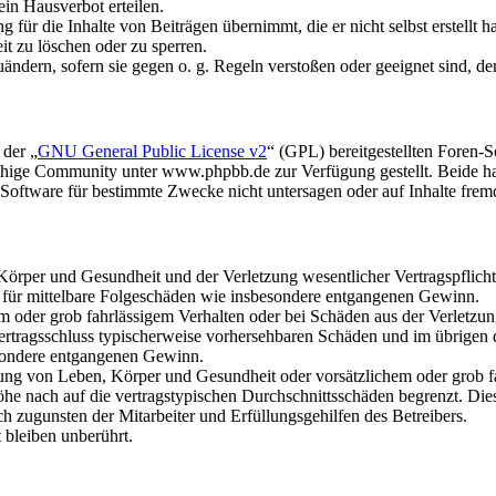
in Hausverbot erteilen.
für die Inhalte von Beiträgen übernimmt, die er nicht selbst erstellt 
it zu löschen oder zu sperren.
uändern, sofern sie gegen o. g. Regeln verstoßen oder geeignet sind, 
 der „
GNU General Public License v2
“ (GPL) bereitgestellten Foren
hige Community unter www.phpbb.de zur Verfügung gestellt. Beide hab
oftware für bestimmte Zwecke nicht untersagen oder auf Inhalte frem
rper und Gesundheit und der Verletzung wesentlicher Vertragspflichten
ch für mittelbare Folgeschäden wie insbesondere entgangenen Gewinn.
em oder grob fahrlässigem Verhalten oder bei Schäden aus der Verletz
i Vertragsschluss typischerweise vorhersehbaren Schäden und im übrigen
besondere entgangenen Gewinn.
ng von Leben, Körper und Gesundheit oder vorsätzlichem oder grob fah
e nach auf die vertragstypischen Durchschnittsschäden begrenzt. Dies
h zugunsten der Mitarbeiter und Erfüllungsgehilfen des Betreibers.
bleiben unberührt.