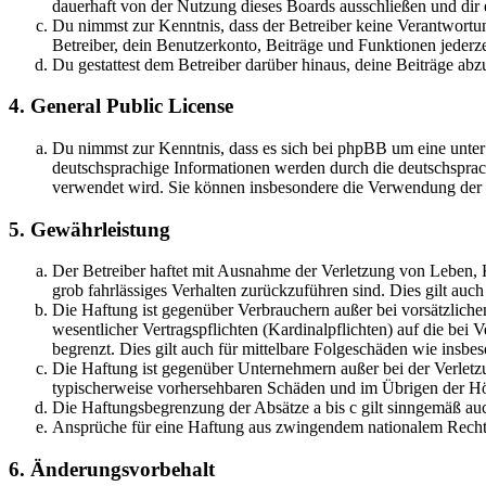
dauerhaft von der Nutzung dieses Boards ausschließen und dir e
Du nimmst zur Kenntnis, dass der Betreiber keine Verantwortung 
Betreiber, dein Benutzerkonto, Beiträge und Funktionen jederze
Du gestattest dem Betreiber darüber hinaus, deine Beiträge abz
4. General Public License
Du nimmst zur Kenntnis, dass es sich bei phpBB um eine unter
deutschsprachige Informationen werden durch die deutschsprac
verwendet wird. Sie können insbesondere die Verwendung der S
5. Gewährleistung
Der Betreiber haftet mit Ausnahme der Verletzung von Leben, Kö
grob fahrlässiges Verhalten zurückzuführen sind. Dies gilt au
Die Haftung ist gegenüber Verbrauchern außer bei vorsätzlich
wesentlicher Vertragspflichten (Kardinalpflichten) auf die be
begrenzt. Dies gilt auch für mittelbare Folgeschäden wie ins
Die Haftung ist gegenüber Unternehmern außer bei der Verletzu
typischerweise vorhersehbaren Schäden und im Übrigen der Höh
Die Haftungsbegrenzung der Absätze a bis c gilt sinngemäß auc
Ansprüche für eine Haftung aus zwingendem nationalem Recht 
6. Änderungsvorbehalt