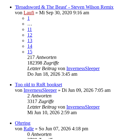
'Broadsword & The Beast' - Steven Wilson Remix
von
Laufi
»
Mi Sep 30, 2020 9:16 am
1
…
11
12
13
14
15
217
Antworten
182398
Zugriffe
Letzter Beitrag
von
InvernessSleeper
Do Jun 18, 2026 3:45 am
Too old to RnR bookset
von
InvernessSleeper
»
Di Jun 09, 2026 7:05 am
2
Antworten
3317
Zugriffe
Letzter Beitrag
von
InvernessSleeper
Mi Jun 10, 2026 2:59 am
Ohrring
von
Ralle
»
So Jun 07, 2026 4:18 pm
0
Antworten