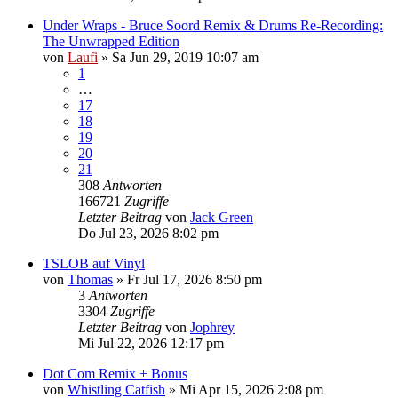
Under Wraps - Bruce Soord Remix & Drums Re-Recording:
The Unwrapped Edition
von
Laufi
»
Sa Jun 29, 2019 10:07 am
1
…
17
18
19
20
21
308
Antworten
166721
Zugriffe
Letzter Beitrag
von
Jack Green
Do Jul 23, 2026 8:02 pm
TSLOB auf Vinyl
von
Thomas
»
Fr Jul 17, 2026 8:50 pm
3
Antworten
3304
Zugriffe
Letzter Beitrag
von
Jophrey
Mi Jul 22, 2026 12:17 pm
Dot Com Remix + Bonus
von
Whistling Catfish
»
Mi Apr 15, 2026 2:08 pm