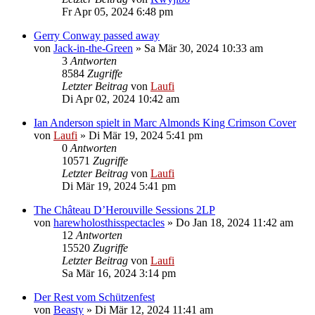
Fr Apr 05, 2024 6:48 pm
Gerry Conway passed away
von
Jack-in-the-Green
»
Sa Mär 30, 2024 10:33 am
3
Antworten
8584
Zugriffe
Letzter Beitrag
von
Laufi
Di Apr 02, 2024 10:42 am
Ian Anderson spielt in Marc Almonds King Crimson Cover
von
Laufi
»
Di Mär 19, 2024 5:41 pm
0
Antworten
10571
Zugriffe
Letzter Beitrag
von
Laufi
Di Mär 19, 2024 5:41 pm
The Château D’Herouville Sessions 2LP
von
harewholosthisspectacles
»
Do Jan 18, 2024 11:42 am
12
Antworten
15520
Zugriffe
Letzter Beitrag
von
Laufi
Sa Mär 16, 2024 3:14 pm
Der Rest vom Schützenfest
von
Beasty
»
Di Mär 12, 2024 11:41 am