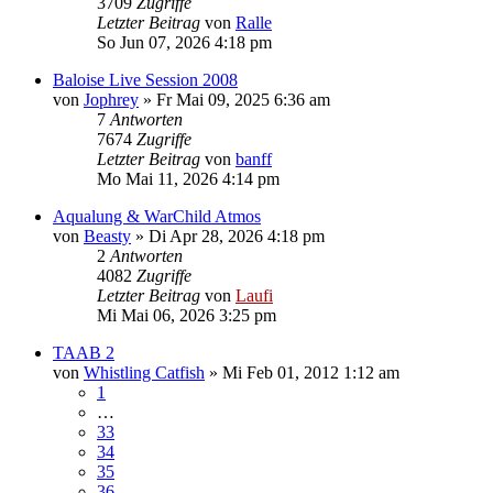
3709
Zugriffe
Letzter Beitrag
von
Ralle
So Jun 07, 2026 4:18 pm
Baloise Live Session 2008
von
Jophrey
»
Fr Mai 09, 2025 6:36 am
7
Antworten
7674
Zugriffe
Letzter Beitrag
von
banff
Mo Mai 11, 2026 4:14 pm
Aqualung & WarChild Atmos
von
Beasty
»
Di Apr 28, 2026 4:18 pm
2
Antworten
4082
Zugriffe
Letzter Beitrag
von
Laufi
Mi Mai 06, 2026 3:25 pm
TAAB 2
von
Whistling Catfish
»
Mi Feb 01, 2012 1:12 am
1
…
33
34
35
36