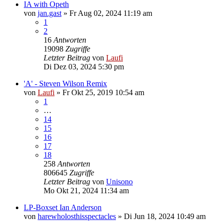
IA with Opeth
von
jan.gast
»
Fr Aug 02, 2024 11:19 am
1
2
16
Antworten
19098
Zugriffe
Letzter Beitrag
von
Laufi
Di Dez 03, 2024 5:30 pm
'A' - Steven Wilson Remix
von
Laufi
»
Fr Okt 25, 2019 10:54 am
1
…
14
15
16
17
18
258
Antworten
806645
Zugriffe
Letzter Beitrag
von
Unisono
Mo Okt 21, 2024 11:34 am
LP-Boxset Ian Anderson
von
harewholosthisspectacles
»
Di Jun 18, 2024 10:49 am