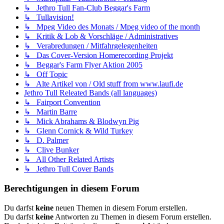
↳ Jethro Tull Fan-Club Beggar's Farm
↳ Tullavision!
↳ Mpeg Video des Monats / Mpeg video of the month
↳ Kritik & Lob & Vorschläge / Administratives
↳ Verabredungen / Mitfahrgelegenheiten
↳ Das Cover-Version Homerecording Projekt
↳ Beggar's Farm Flyer Aktion 2005
↳ Off Topic
↳ Alte Artikel von / Old stuff from www.laufi.de
Jethro Tull Releated Bands (all languages)
↳ Fairport Convention
↳ Martin Barre
↳ Mick Abrahams & Blodwyn Pig
↳ Glenn Cornick & Wild Turkey
↳ D. Palmer
↳ Clive Bunker
↳ All Other Related Artists
↳ Jethro Tull Cover Bands
Berechtigungen in diesem Forum
Du darfst
keine
neuen Themen in diesem Forum erstellen.
Du darfst
keine
Antworten zu Themen in diesem Forum erstellen.