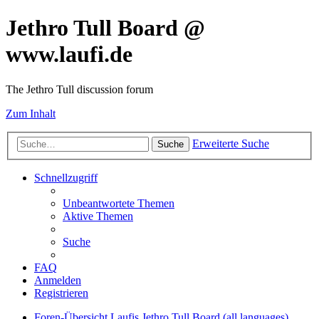
Jethro Tull Board @
www.laufi.de
The Jethro Tull discussion forum
Zum Inhalt
Erweiterte Suche
Suche
Schnellzugriff
Unbeantwortete Themen
Aktive Themen
Suche
FAQ
Anmelden
Registrieren
Foren-Übersicht
Laufis Jethro Tull Board (all languages)