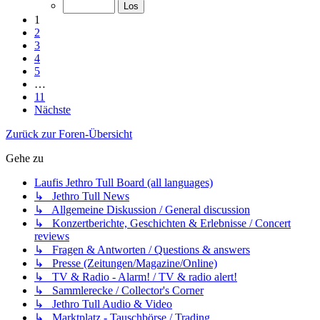
1
2
3
4
5
…
11
Nächste
Zurück zur Foren-Übersicht
Gehe zu
Laufis Jethro Tull Board (all languages)
↳ Jethro Tull News
↳ Allgemeine Diskussion / General discussion
↳ Konzertberichte, Geschichten & Erlebnisse / Concert
reviews
↳ Fragen & Antworten / Questions & answers
↳ Presse (Zeitungen/Magazine/Online)
↳ TV & Radio - Alarm! / TV & radio alert!
↳ Sammlerecke / Collector's Corner
↳ Jethro Tull Audio & Video
↳ Marktplatz - Tauschbörse / Trading