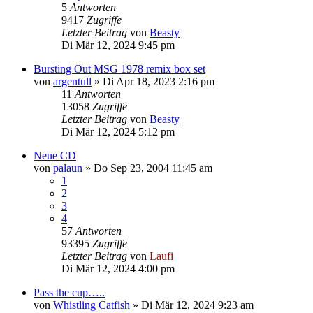
5
Antworten
9417
Zugriffe
Letzter Beitrag
von
Beasty
Di Mär 12, 2024 9:45 pm
Bursting Out MSG 1978 remix box set
von
argentull
»
Di Apr 18, 2023 2:16 pm
11
Antworten
13058
Zugriffe
Letzter Beitrag
von
Beasty
Di Mär 12, 2024 5:12 pm
Neue CD
von
palaun
»
Do Sep 23, 2004 11:45 am
1
2
3
4
57
Antworten
93395
Zugriffe
Letzter Beitrag
von
Laufi
Di Mär 12, 2024 4:00 pm
Pass the cup…..
von
Whistling Catfish
»
Di Mär 12, 2024 9:23 am