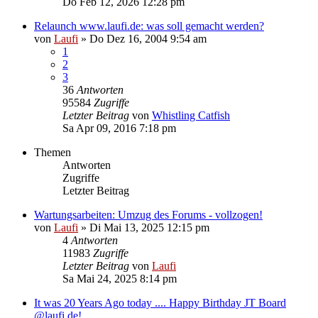
Do Feb 12, 2026 12:28 pm
Relaunch www.laufi.de: was soll gemacht werden?
von
Laufi
»
Do Dez 16, 2004 9:54 am
1
2
3
36
Antworten
95584
Zugriffe
Letzter Beitrag
von
Whistling Catfish
Sa Apr 09, 2016 7:18 pm
Themen
Antworten
Zugriffe
Letzter Beitrag
Wartungsarbeiten: Umzug des Forums - vollzogen!
von
Laufi
»
Di Mai 13, 2025 12:15 pm
4
Antworten
11983
Zugriffe
Letzter Beitrag
von
Laufi
Sa Mai 24, 2025 8:14 pm
It was 20 Years Ago today .... Happy Birthday JT Board
@laufi.de!