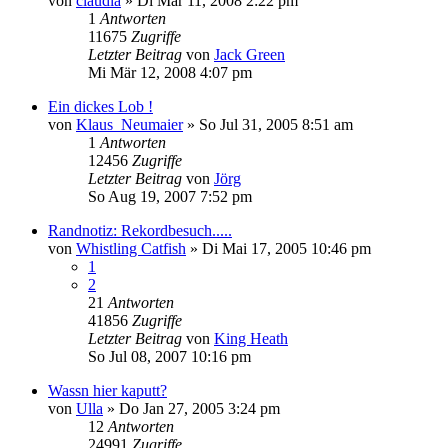
von
claudia
»
Di Mär 11, 2008 2:22 pm
1
Antworten
11675
Zugriffe
Letzter Beitrag
von
Jack Green
Mi Mär 12, 2008 4:07 pm
Ein dickes Lob !
von
Klaus_Neumaier
»
So Jul 31, 2005 8:51 am
1
Antworten
12456
Zugriffe
Letzter Beitrag
von
Jörg
So Aug 19, 2007 7:52 pm
Randnotiz: Rekordbesuch.....
von
Whistling Catfish
»
Di Mai 17, 2005 10:46 pm
1
2
21
Antworten
41856
Zugriffe
Letzter Beitrag
von
King Heath
So Jul 08, 2007 10:16 pm
Wassn hier kaputt?
von
Ulla
»
Do Jan 27, 2005 3:24 pm
12
Antworten
24991
Zugriffe