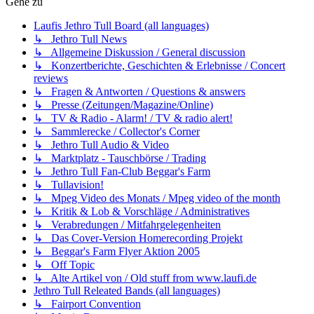
Gehe zu
Laufis Jethro Tull Board (all languages)
↳ Jethro Tull News
↳ Allgemeine Diskussion / General discussion
↳ Konzertberichte, Geschichten & Erlebnisse / Concert
reviews
↳ Fragen & Antworten / Questions & answers
↳ Presse (Zeitungen/Magazine/Online)
↳ TV & Radio - Alarm! / TV & radio alert!
↳ Sammlerecke / Collector's Corner
↳ Jethro Tull Audio & Video
↳ Marktplatz - Tauschbörse / Trading
↳ Jethro Tull Fan-Club Beggar's Farm
↳ Tullavision!
↳ Mpeg Video des Monats / Mpeg video of the month
↳ Kritik & Lob & Vorschläge / Administratives
↳ Verabredungen / Mitfahrgelegenheiten
↳ Das Cover-Version Homerecording Projekt
↳ Beggar's Farm Flyer Aktion 2005
↳ Off Topic
↳ Alte Artikel von / Old stuff from www.laufi.de
Jethro Tull Releated Bands (all languages)
↳ Fairport Convention