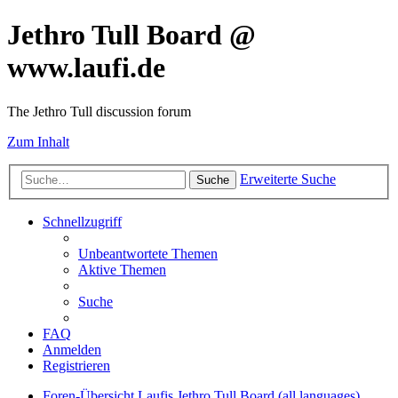
Jethro Tull Board @
www.laufi.de
The Jethro Tull discussion forum
Zum Inhalt
Erweiterte Suche
Suche
Schnellzugriff
Unbeantwortete Themen
Aktive Themen
Suche
FAQ
Anmelden
Registrieren
Foren-Übersicht
Laufis Jethro Tull Board (all languages)