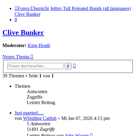
Foren-Übersicht
Jethro Tull Releated Bands (all languages)
Clive Bunker
Suche
Clive Bunker
Moderator:
King Heath
Neues Thema
Erweiterte
Suche
Suche
39 Themen • Seite
1
von
1
Themen
Antworten
Zugriffe
Letzter Beitrag
Just married.....
von
Whistling Catfish
»
Mi Jan 07, 2026 4:15 pm
5
Antworten
11491
Zugriffe
Letzter Beitrag
von
John Wayne