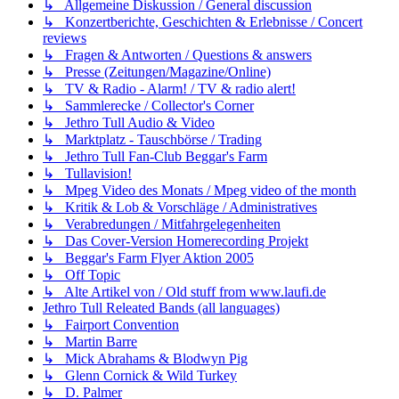
↳ Allgemeine Diskussion / General discussion
↳ Konzertberichte, Geschichten & Erlebnisse / Concert
reviews
↳ Fragen & Antworten / Questions & answers
↳ Presse (Zeitungen/Magazine/Online)
↳ TV & Radio - Alarm! / TV & radio alert!
↳ Sammlerecke / Collector's Corner
↳ Jethro Tull Audio & Video
↳ Marktplatz - Tauschbörse / Trading
↳ Jethro Tull Fan-Club Beggar's Farm
↳ Tullavision!
↳ Mpeg Video des Monats / Mpeg video of the month
↳ Kritik & Lob & Vorschläge / Administratives
↳ Verabredungen / Mitfahrgelegenheiten
↳ Das Cover-Version Homerecording Projekt
↳ Beggar's Farm Flyer Aktion 2005
↳ Off Topic
↳ Alte Artikel von / Old stuff from www.laufi.de
Jethro Tull Releated Bands (all languages)
↳ Fairport Convention
↳ Martin Barre
↳ Mick Abrahams & Blodwyn Pig
↳ Glenn Cornick & Wild Turkey
↳ D. Palmer