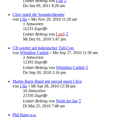
Letzter Beitrag
von
Ulla
Do Jun 09, 2011 8:28 am
Clive spielt die Soundschleuder
von
Ulla
»
Mo Nov 29, 2010 11:20 am
1
Antworten
11233
Zugriffe
Letzter Beitrag
von
Laufi
Mi Dez 01, 2010 1:47 pm
CB wieder auf italienischer Tull-Con.
von
Whistling Catfish
»
Mo Sep 27, 2010 11:30 am
2
Antworten
12393
Zugriffe
Letzter Beitrag
von
Whistling Catfish
Do Sep 30, 2010 2:16 pm
Martin Barre Band mit special guest Clive
von
Ulla
»
Mi Apr 28, 2010 12:38 pm
10
Antworten
21350
Zugriffe
Letzter Beitrag
von
Nicht der Ian
Di Mai 25, 2010 7:48 am
Phil Bates u.a.